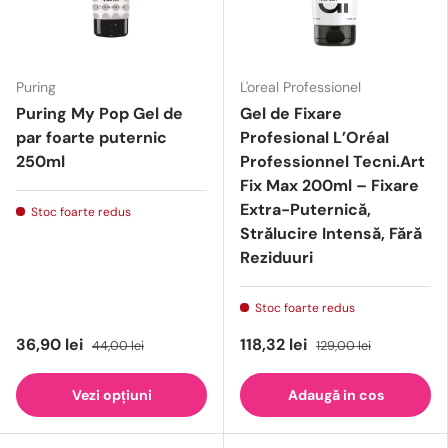
Puring
L'oreal Professionel
Puring My Pop Gel de
Gel de Fixare
par foarte puternic
Profesional L’Oréal
250ml
Professionnel Tecni.Art
Fix Max 200ml – Fixare
Extra-Puternică,
Stoc foarte redus
Strălucire Intensă, Fără
Reziduuri
Stoc foarte redus
36,90 lei
118,32 lei
44,00 lei
129,00 lei
Vezi opțiuni
Adaugă in cos