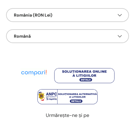
Țarǎ/Regiune
România (RON Lei)
Limbā
Română
Urmărește-ne și pe