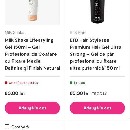
Milk Shake
ETB Hair
Milk Shake Lifestyling
ETB Hair Stylesse
Gel 150ml – Gel
Premium Hair Gel Ultra
Profesional de Coafare
Strong – Gel de păr
cu Fixare Medie,
profesional cu fixare
Definire și Finish Natural
ultra puternică 150 ml
Stoc foarte redus
In stoc
80,00 lei
65,00 lei
75,00 lei
Adaugă in cos
Adaugă in cos
Compară