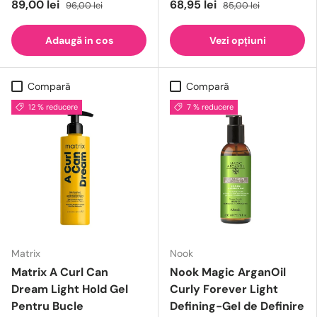
89,00 lei
68,95 lei
96,00 lei
85,00 lei
Adaugă in cos
Vezi opțiuni
Compară
Compară
12 % reducere
7 % reducere
Matrix
Nook
Matrix A Curl Can
Nook Magic ArganOil
Dream Light Hold Gel
Curly Forever Light
Pentru Bucle
Defining-Gel de Definire