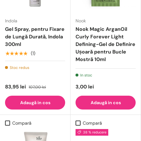
Indola
Nook
Gel Spray, pentru Fixare
Nook Magic ArganOil
de Lungă Durată, Indola
Curly Forever Light
300ml
Defining-Gel de Definire
Ușoară pentru Bucle
★★★★★
(1)
Mostră 10ml
Stoc redus
In stoc
83,95 lei
3,00 lei
107,00 lei
Adaugă in cos
Adaugă in cos
Compară
Compară
38 % reducere