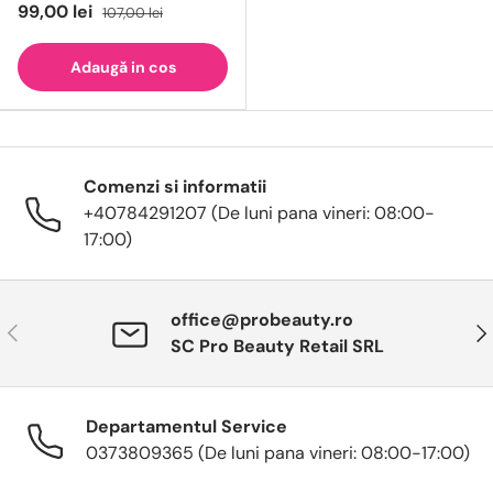
99,00 lei
107,00 lei
Adaugă in cos
Comenzi si informatii
+40784291207 (De luni pana vineri: 08:00-
17:00)
office@probeauty.ro
Anterior
Urm
SC Pro Beauty Retail SRL
Departamentul Service
0373809365 (De luni pana vineri: 08:00-17:00)