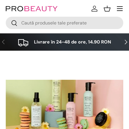
Meniu
Sari la conținut
Logare
Cos
Cǎutare
Cǎutare
Anterior
Urm
Livrare în 24-48 de ore, 14.90 RON