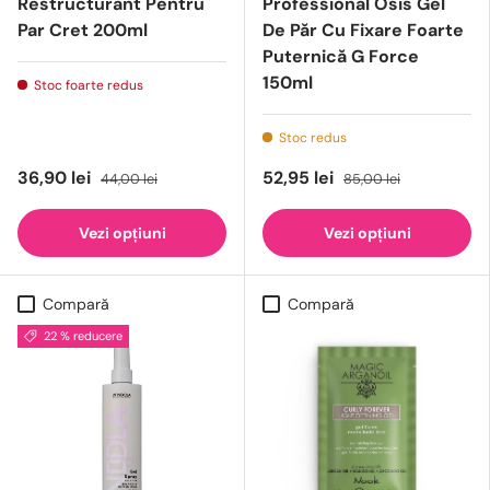
Restructurant Pentru
Professional Osis Gel
Par Cret 200ml
De Păr Cu Fixare Foarte
Puternică G Force
150ml
Stoc foarte redus
Stoc redus
36,90 lei
52,95 lei
44,00 lei
85,00 lei
Vezi opțiuni
Vezi opțiuni
Compară
Compară
22 % reducere