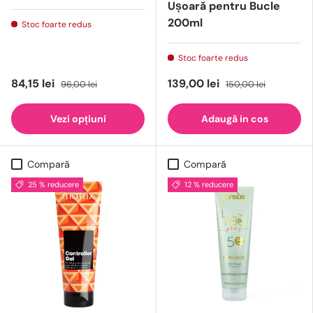
Ușoară pentru Bucle
200ml
Stoc foarte redus
Stoc foarte redus
84,15 lei
139,00 lei
96,00 lei
150,00 lei
Vezi opțiuni
Adaugă in cos
Compară
Compară
25 % reducere
12 % reducere