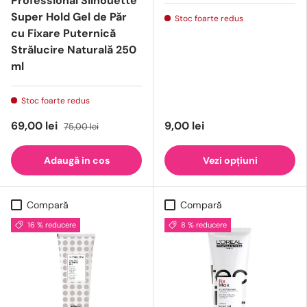
Professional Silhouette
Super Hold Gel de Păr
Stoc foarte redus
cu Fixare Puternică
Strălucire Naturală 250
ml
Stoc foarte redus
69,00 lei
9,00 lei
75,00 lei
Adaugă in cos
Vezi opțiuni
Compară
Compară
16 % reducere
8 % reducere