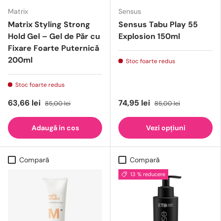
Matrix
Sensus
Matrix Styling Strong
Sensus Tabu Play 55
Hold Gel – Gel de Păr cu
Explosion 150ml
Fixare Foarte Puternică
200ml
Stoc foarte redus
Stoc foarte redus
63,66 lei
74,95 lei
85,00 lei
85,00 lei
Adaugă in cos
Vezi opțiuni
Compară
Compară
13 % reducere