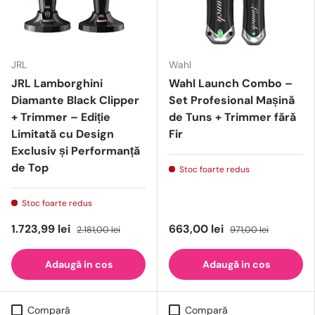
JRL
Wahl
JRL Lamborghini
Wahl Launch Combo –
Diamante Black Clipper
Set Profesional Mașină
+ Trimmer – Ediție
de Tuns + Trimmer fără
Limitată cu Design
Fir
Exclusiv și Performanță
de Top
Stoc foarte redus
Stoc foarte redus
1.723,99 lei
663,00 lei
2.181,00 lei
971,00 lei
Adaugă in cos
Adaugă in cos
Compară
Compară