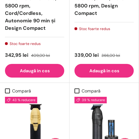
5800 rpm,
5800 rpm, Design
Cord/Cordless,
Compact
Autonomie 90 min și
Design Compact
Stoc foarte redus
Stoc foarte redus
342,95 lei
339,00 lei
409,00 lei
366,00 lei
Adaugă in cos
Adaugă in cos
Compară
Compară
43 % reducere
39 % reducere