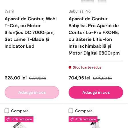
Wahl
Babyliss Pro
Aparat de Contur, Wahl
Aparat de Contur
T-Cut, cu Motor
Babyliss Pro Aparat de
Silențios DC 7000rpm,
Contur Lo-Pro FXONE,
Set Lame T-Blade și
cu Baterie Litiu-Ion
Indicator Led
Interschimbabilă și
Motor Digital 6800rpm
Stoc foarte redus
628,00 lei
704,95 lei
629,00 lei
1.079,00 lei
Adaugă in cos
Adaugă in cos
Compară
Compară
31 % reducere
41 % reducere