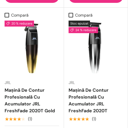
Compară
Compară
20 % reducere
Stoc epuizat
24 % reducere
JRL
JRL
Mașină De Contur
Mașină De Contur
Profesională Cu
Profesională Cu
Acumulator JRL
Acumulator JRL
FreshFade 2020T Gold
FreshFade 2020T
★★★★★
★★★★★
(1)
(1)