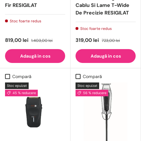
Fir RESIGILAT
Cablu Si Lame T-Wide
De Precizie RESIGILAT
Stoc foarte redus
Stoc foarte redus
819,00 lei
319,00 lei
1.403,00 lei
723,00 lei
Adaugă in cos
Adaugă in cos
Compară
Compară
Stoc epuizat
Stoc epuizat
45 % reducere
56 % reducere