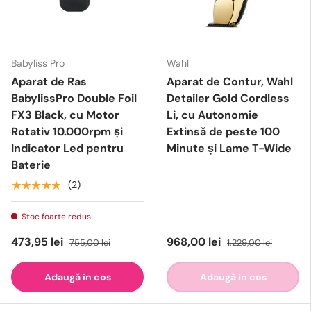
Babyliss Pro
Wahl
Aparat de Ras
Aparat de Contur, Wahl
BabylissPro Double Foil
Detailer Gold Cordless
FX3 Black, cu Motor
Li, cu Autonomie
Rotativ 10.000rpm și
Extinsă de peste 100
Indicator Led pentru
Minute și Lame T-Wide
Baterie
★★★★★
(2)
Stoc foarte redus
473,95 lei
968,00 lei
755,00 lei
1.229,00 lei
Adaugă in cos
Adaugă in cos