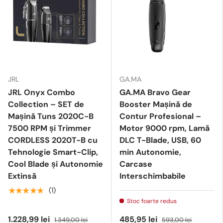
JRL
GA.MA
JRL Onyx Combo
GA.MA Bravo Gear
Collection – SET de
Booster Mașină de
Mașină Tuns 2020C-B
Contur Profesional –
7500 RPM și Trimmer
Motor 9000 rpm, Lamă
CORDLESS 2020T-B cu
DLC T-Blade, USB, 60
Tehnologie Smart-Clip,
min Autonomie,
Cool Blade și Autonomie
Carcase
Extinsă
Interschimbabile
★★★★★
(1)
Stoc foarte redus
1.228,99 lei
485,95 lei
1.349,00 lei
593,00 lei