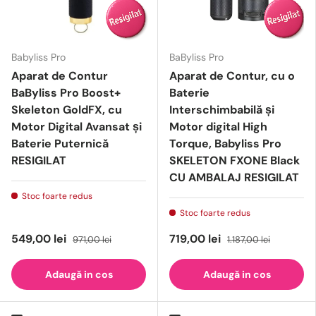
Babyliss Pro
BaByliss Pro
Aparat de Contur
Aparat de Contur, cu o
BaByliss Pro Boost+
Baterie
Skeleton GoldFX, cu
Interschimbabilă și
Motor Digital Avansat și
Motor digital High
Baterie Puternică
Torque, Babyliss Pro
RESIGILAT
SKELETON FXONE Black
CU AMBALAJ RESIGILAT
Stoc foarte redus
Stoc foarte redus
549,00 lei
719,00 lei
971,00 lei
1.187,00 lei
Adaugă in cos
Adaugă in cos