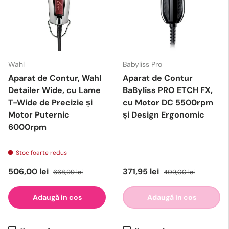
Wahl
Babyliss Pro
Aparat de Contur, Wahl
Aparat de Contur
Detailer Wide, cu Lame
BaByliss PRO ETCH FX,
T-Wide de Precizie și
cu Motor DC 5500rpm
Motor Puternic
și Design Ergonomic
6000rpm
Stoc foarte redus
506,00 lei
371,95 lei
668,99 lei
409,00 lei
Adaugă in cos
Adaugă in cos