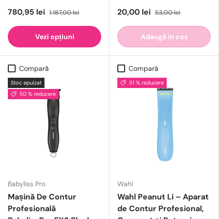
780,95 lei
20,00 lei
1.187,00 lei
53,00 lei
Vezi opțiuni
Adaugă in cos
Compară
Compară
Stoc epuizat
31 % reducere
50 % reducere
Babyliss Pro
Wahl
Mașină De Contur
Wahl Peanut Li – Aparat
Profesională
de Contur Profesional,