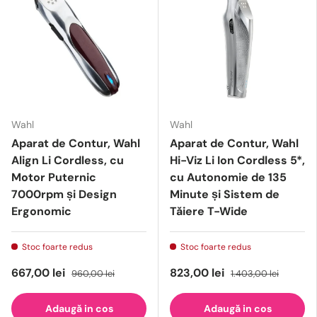
Wahl
Wahl
Aparat de Contur, Wahl
Aparat de Contur, Wahl
Align Li Cordless, cu
Hi-Viz Li Ion Cordless 5*,
Motor Puternic
cu Autonomie de 135
7000rpm și Design
Minute și Sistem de
Ergonomic
Tăiere T-Wide
Stoc foarte redus
Stoc foarte redus
667,00 lei
823,00 lei
960,00 lei
1.403,00 lei
Adaugă in cos
Adaugă in cos