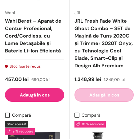
Wahl
JRL
Wahl Beret – Aparat de
JRL Fresh Fade White
Contur Profesional,
Ghost Combo – SET de
Cord/Cordless, cu
Mașină de Tuns 2020C
Lame Detașabile și
și Trimmer 2020T Onyx,
Baterie Li-Ion Eficientă
cu Tehnologie Cool
Blade, Smart-Clip și
Design Alb Premium
Stoc foarte redus
457,00 lei
1.348,99 lei
690,00 lei
1.349,00 lei
Adaugă in cos
Adaugă in cos
Compară
Compară
Stoc epuizat
18 % reducere
9 % reducere