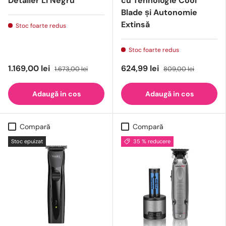
Detailer Li Negru
cu Tehnologie Cool
Blade și Autonomie
Extinsă
Stoc foarte redus
Stoc foarte redus
1.169,00 lei
624,99 lei
1.673,00 lei
809,00 lei
Adaugă in cos
Adaugă in cos
Compară
Compară
Stoc epuizat
35 % reducere