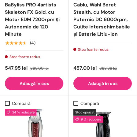
BaByliss PRO 4artists
Cablu, Wahl Beret
Skeleton FX Gold, cu
Stealth, cu Motor
Motor EDM 7200rpm și
Puternic DC 6000rpm,
Autonomie de 120
Cuțite Interschimbabile
Minute
și Baterie Litiu-Ion
★★★★★
(4)
Stoc foarte redus
Stoc foarte redus
547,95 lei
457,00 lei
899,00 lei
668,99 lei
Adaugă in cos
Adaugă in cos
Compară
Compară
24 % reducere
Stoc epuizat
9 % reducere