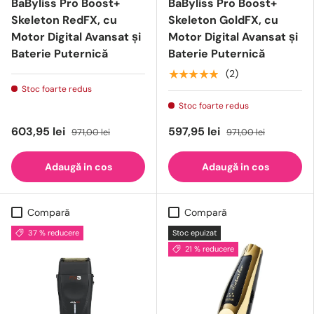
BaByliss Pro Boost+
BaByliss Pro Boost+
Skeleton RedFX, cu
Skeleton GoldFX, cu
Motor Digital Avansat și
Motor Digital Avansat și
Baterie Puternică
Baterie Puternică
★★★★★
(2)
Stoc foarte redus
Stoc foarte redus
603,95 lei
597,95 lei
971,00 lei
971,00 lei
Adaugă in cos
Adaugă in cos
Compară
Compară
37 % reducere
Stoc epuizat
21 % reducere