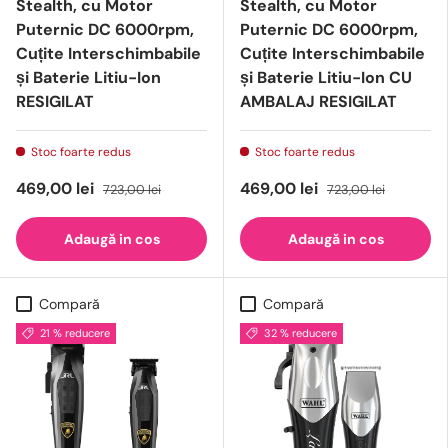
Stealth, cu Motor
Stealth, cu Motor
Puternic DC 6000rpm,
Puternic DC 6000rpm,
Cuțite Interschimbabile
Cuțite Interschimbabile
și Baterie Litiu-Ion
și Baterie Litiu-Ion CU
RESIGILAT
AMBALAJ RESIGILAT
Stoc foarte redus
Stoc foarte redus
469,00 lei
469,00 lei
723,00 lei
723,00 lei
Adaugă in cos
Adaugă in cos
Compară
Compară
21 % reducere
32 % reducere