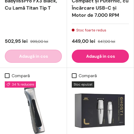
BabylissPro FX3 Black,
Compact și Puternic, cu
Cu Lamă Titan Tip T
Încărcare USB-C și
Motor de 7.000 RPM
Stoc foarte redus
502,95 lei
449,00 lei
999,00 lei
647,00 lei
Adaugă in cos
Adaugă in cos
Compară
Compară
34 % reducere
Stoc epuizat