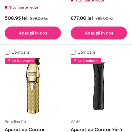
Stoc foarte redus
Stoc foarte redus
508,95 lei
677,00 lei
899,00 lei
899,00 lei
Adaugă in cos
Adaugă in cos
Compară
Compară
39 % reducere
32 % reducere
Babyliss Pro
Wahl
Aparat de Contur
Aparat de Contur Fără