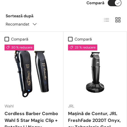
Compară
Sorteazǎ dupǎ
Lista
Grid
Recomandat
Compară
Compară
30 % reducere
23 % reducere
Wahl
JRL
Cordless Barber Combo
Mașină de Contur, JRL
Wahl 5 Star Magic Clip +
FreshFade 2020T Onyx,