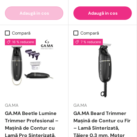
Adaugă in cos
Adaugă in cos
Compară
Compară
16 % reducere
7 % reducere
GA.MA
GA.MA
GA.MA Beetle Lumine
GA.MA Beard Trimmer
Trimmer Profesional –
Mașină de Contur cu Fir
Mașină de Contur cu
– Lamă Sinterizată,
Lamă Pro Sinterizată,
Tăiere 0,3 mm, Motor