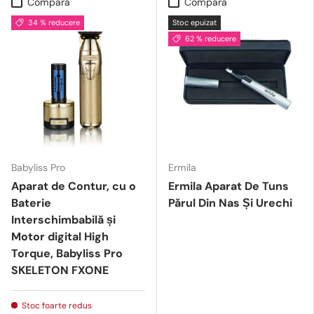
Compară
Compară
34 % reducere
Stoc epuizat
62 % reducere
Babyliss Pro
Ermila
Aparat de Contur, cu o
Ermila Aparat De Tuns
Baterie
Părul Din Nas Și Urechi
Interschimbabilă și
Motor digital High
Torque, Babyliss Pro
SKELETON FXONE
Stoc foarte redus