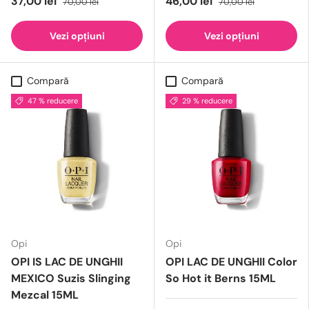
37,00 lei
46,00 lei
70,00 lei
70,00 lei
Vezi opțiuni
Vezi opțiuni
Compară
Compară
47 % reducere
29 % reducere
Opi
Opi
OPI IS LAC DE UNGHII
OPI LAC DE UNGHII Color
MEXICO Suzis Slinging
So Hot it Berns 15ML
Mezcal 15ML