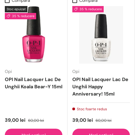
Compară
Compară
Stoc epuizat
35 % reducere
35 % reducere
Opi
Opi
OPI Nail Lacquer Lac De
OPI Nail Lacquer Lac De
Unghii Koala Bear-Y 15ml
Unghii Happy
Anniversary! 15ml
Stoc foarte redus
39,00 lei
39,00 lei
60,00 lei
60,00 lei