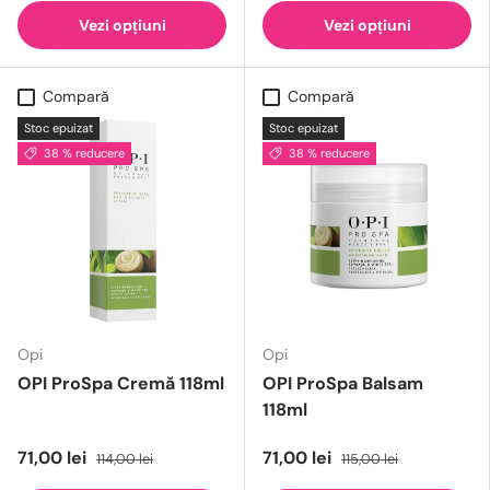
Vezi opțiuni
Vezi opțiuni
Compară
Compară
Stoc epuizat
Stoc epuizat
38 % reducere
38 % reducere
Opi
Opi
OPI ProSpa Cremă 118ml
OPI ProSpa Balsam
118ml
71,00 lei
71,00 lei
114,00 lei
115,00 lei