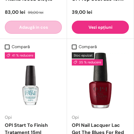
83,00 lei
39,00 lei
99,00 lei
Adaugă in cos
Vezi opțiuni
Compară
Compară
41 % reducere
Stoc epuizat
35 % reducere
Opi
Opi
OPI Start To Finish
OPI Nail Lacquer Lac
Tratament 15ml
Got The Blues For Red