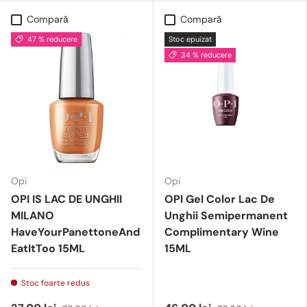
Compară
Compară
47 % reducere
Stoc epuizat
34 % reducere
Opi
Opi
OPI IS LAC DE UNGHII
OPI Gel Color Lac De
MILANO
Unghii Semipermanent
HaveYourPanettoneAnd
Complimentary Wine
EatItToo 15ML
15ML
Stoc foarte redus