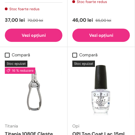
Stoc foarte redus
Stoc foarte redus
37,00 lei
46,00 lei
70,00 lei
65,00 lei
Vezi opțiuni
Vezi opțiuni
Compară
Compară
Stoc epuizat
Stoc epuizat
16 % reducere
Titania
Opi
Titania 1080E Clește
OPI Top Coat Lac 15ml