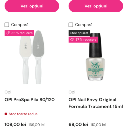
Vezi opțiuni
Vezi opțiuni
Compară
Compară
36 % reducere
Stoc epuizat
37 % reducere
Opi
Opi
OPI ProSpa Pila 80/120
OPI Nail Envy Original
Formula Tratament 15ml
Stoc foarte redus
109,00 lei
69,00 lei
169,00 lei
110,00 lei