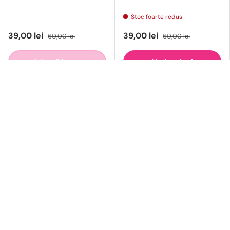
Stoc foarte redus
39,00 lei
39,00 lei
60,00 lei
60,00 lei
Adaugă in cos
Vezi opțiuni
Compară
Compară
Stoc epuizat
35 % reducere
33 % reducere
Opi
Opi
OPI Nail Lacquer Lac
OPI Nail Lacquer Lac De