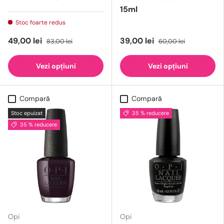
15ml
Stoc foarte redus
49,00 lei
39,00 lei
83,00 lei
60,00 lei
Vezi opțiuni
Vezi opțiuni
Compară
Compară
Stoc epuizat
35 % reducere
35 % reducere
Opi
Opi