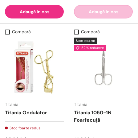
Adaugă in cos
Adaugă in cos
Compară
Compară
Stoc epuizat
52 % reducere
Titania
Titania
Titania Ondulator
Titania 1050-1N
Foarfecuță
Stoc foarte redus