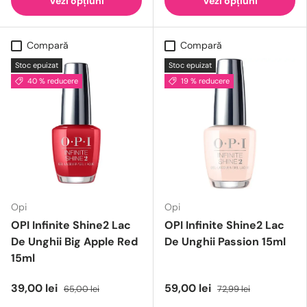
Vezi opțiuni
Vezi opțiuni
Compară
Compară
Stoc epuizat
Stoc epuizat
40 % reducere
19 % reducere
Opi
Opi
OPI Infinite Shine2 Lac
OPI Infinite Shine2 Lac
De Unghii Big Apple Red
De Unghii Passion 15ml
15ml
39,00 lei
59,00 lei
65,00 lei
72,99 lei