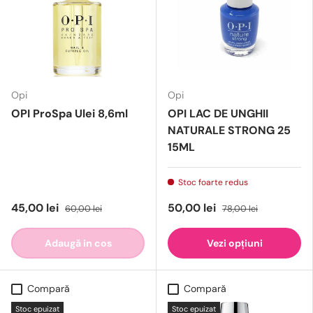
Opi
Opi
OPI ProSpa Ulei 8,6ml
OPI LAC DE UNGHII
NATURALE STRONG 25
15ML
Stoc foarte redus
45,00 lei
50,00 lei
60,00 lei
78,00 lei
Adaugă in cos
Vezi opțiuni
Compară
Compară
Stoc epuizat
Stoc epuizat