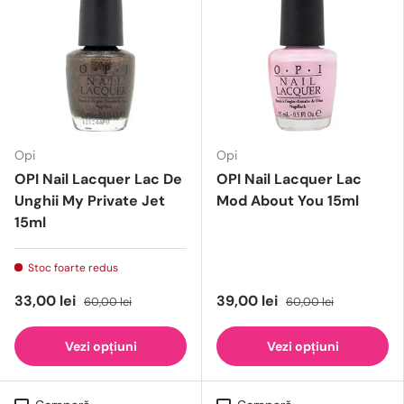
Opi
Opi
OPI Nail Lacquer Lac De
OPI Nail Lacquer Lac
Unghii My Private Jet
Mod About You 15ml
15ml
Stoc foarte redus
33,00 lei
39,00 lei
60,00 lei
60,00 lei
Vezi opțiuni
Vezi opțiuni