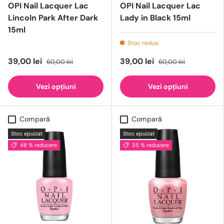
OPI Nail Lacquer Lac
OPI Nail Lacquer Lac
Lincoln Park After Dark
Lady in Black 15ml
15ml
Stoc redus
39,00 lei
39,00 lei
60,00 lei
60,00 lei
Vezi opțiuni
Vezi opțiuni
Compară
Compară
Stoc epuizat
Stoc epuizat
48 % reducere
35 % reducere