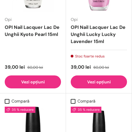
Opi
Opi
OPI Nail Lacquer Lac De
OPI Nail Lacquer Lac De
Unghii Kyoto Pearl 15ml
Unghii Lucky Lucky
Lavender 15ml
Stoc foarte redus
39,00 lei
39,00 lei
60,00 lei
60,00 lei
Vezi opțiuni
Vezi opțiuni
Compară
Compară
35 % reducere
35 % reducere