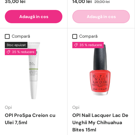
35,00 lei
14,00 lei
29,00 lei
Adaugă in cos
Adaugă in cos
Compară
Compară
Stoc epuizat
35 % reducere
35 % reducere
Opi
Opi
OPI ProSpa Creion cu
OPI Nail Lacquer Lac De
Ulei 7,5ml
Unghii My Chihuahua
Bites 15ml