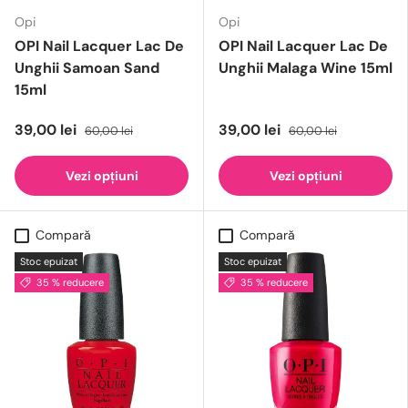
Opi
Opi
OPI Nail Lacquer Lac De
OPI Nail Lacquer Lac De
Unghii Samoan Sand
Unghii Malaga Wine 15ml
15ml
39,00 lei
39,00 lei
60,00 lei
60,00 lei
Vezi opțiuni
Vezi opțiuni
Compară
Compară
Stoc epuizat
Stoc epuizat
35 % reducere
35 % reducere