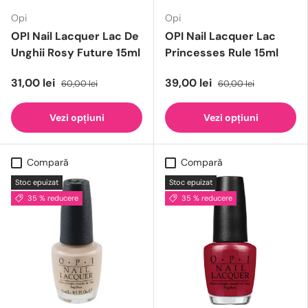
Opi
Opi
OPI Nail Lacquer Lac De
OPI Nail Lacquer Lac
Unghii Rosy Future 15ml
Princesses Rule 15ml
31,00 lei
39,00 lei
60,00 lei
60,00 lei
Vezi opțiuni
Vezi opțiuni
Compară
Compară
Stoc epuizat
Stoc epuizat
35 % reducere
35 % reducere