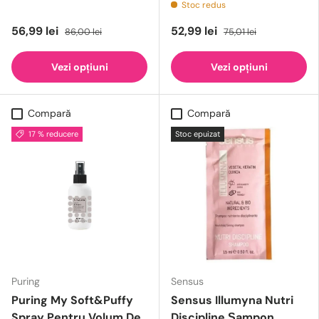
Stoc redus
56,99 lei
52,99 lei
86,00 lei
75,01 lei
Vezi opțiuni
Vezi opțiuni
Compară
Compară
17 % reducere
Stoc epuizat
Puring
Sensus
Puring My Soft&Puffy
Sensus Illumyna Nutri
Spray Pentru Volum De
Discipline Șampon