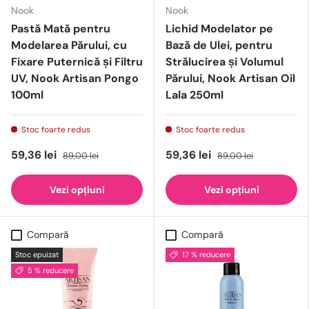
Nook
Nook
Pastă Mată pentru
Lichid Modelator pe
Modelarea Părului, cu
Bază de Ulei, pentru
Fixare Puternică și Filtru
Strălucirea și Volumul
UV, Nook Artisan Pongo
Părului, Nook Artisan Oil
100ml
Lala 250ml
Stoc foarte redus
Stoc foarte redus
59,36 lei
59,36 lei
89,00 lei
89,00 lei
Vezi opțiuni
Vezi opțiuni
Compară
Compară
Stoc epuizat
17 % reducere
5 % reducere