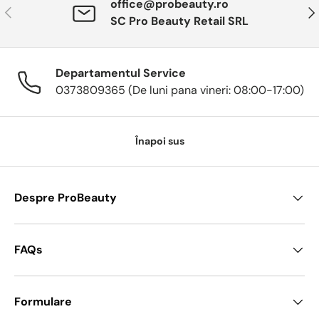
office@probeauty.ro
Anterior
Urm
SC Pro Beauty Retail SRL
Departamentul Service
0373809365 (De luni pana vineri: 08:00-17:00)
Înapoi sus
Despre ProBeauty
FAQs
Formulare