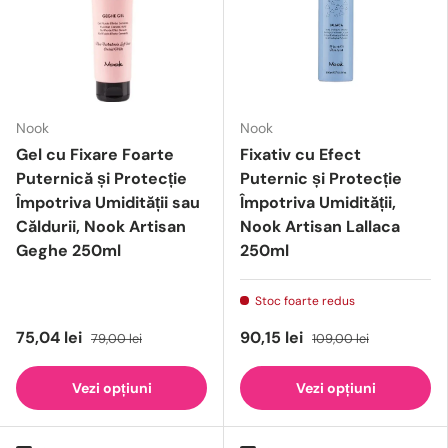
Nook
Nook
Gel cu Fixare Foarte
Fixativ cu Efect
Puternică și Protecție
Puternic și Protecție
Împotriva Umidității sau
Împotriva Umidității,
Căldurii, Nook Artisan
Nook Artisan Lallaca
Geghe 250ml
250ml
Stoc foarte redus
75,04 lei
90,15 lei
79,00 lei
109,00 lei
Vezi opțiuni
Vezi opțiuni