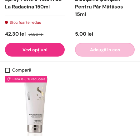
La Radacina 150ml
Pentru Păr Mătăsos
15ml
Stoc foarte redus
42,30 lei
5,00 lei
51,00 lei
Vezi opțiuni
Adaugă in cos
Compară
Pana la 8 % reducere