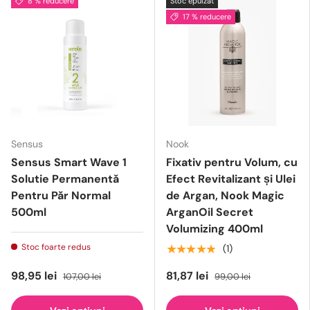
8 % reducere
Stoc epuizat
17 % reducere
Sensus
Nook
Sensus Smart Wave 1
Fixativ pentru Volum, cu
Solutie Permanentă
Efect Revitalizant și Ulei
Pentru Păr Normal
de Argan, Nook Magic
500ml
ArganOil Secret
Volumizing 400ml
Stoc foarte redus
★★★★★
(1)
98,95 lei
81,87 lei
107,00 lei
99,00 lei