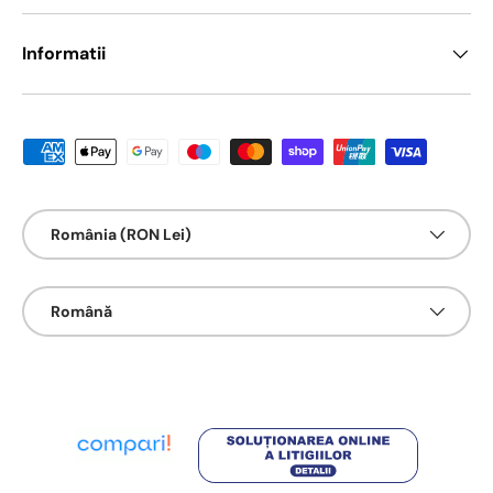
Informatii
Metode de platā acceptate
Țarǎ/Regiune
România (RON Lei)
Limbā
Română