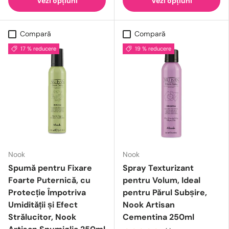
Vezi opțiuni
Vezi opțiuni
Compară
Compară
17 % reducere
19 % reducere
Nook
Nook
Spumă pentru Fixare
Spray Texturizant
Foarte Puternică, cu
pentru Volum, Ideal
Protecție Împotriva
pentru Părul Subșire,
Umidității și Efect
Nook Artisan
Strălucitor, Nook
Cementina 250ml