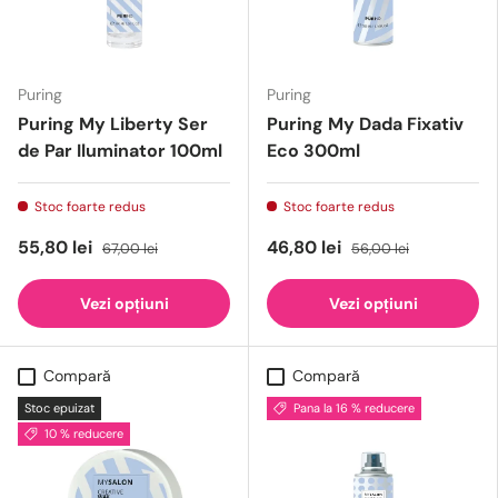
Puring
Puring
Puring My Liberty Ser
Puring My Dada Fixativ
de Par Iluminator 100ml
Eco 300ml
Stoc foarte redus
Stoc foarte redus
55,80 lei
46,80 lei
67,00 lei
56,00 lei
Vezi opțiuni
Vezi opțiuni
Compară
Compară
Stoc epuizat
Pana la 16 % reducere
10 % reducere