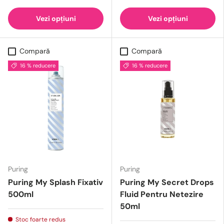
Vezi opțiuni
Vezi opțiuni
Compară
Compară
16 % reducere
16 % reducere
Puring
Puring
Puring My Splash Fixativ
Puring My Secret Drops
500ml
Fluid Pentru Netezire
50ml
Stoc foarte redus