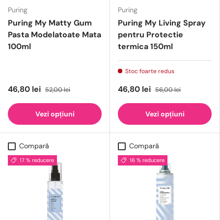
Puring
Puring
Puring My Matty Gum
Puring My Living Spray
Pasta Modelatoate Mata
pentru Protectie
100ml
termica 150ml
Stoc foarte redus
46,80 lei
46,80 lei
52,00 lei
56,00 lei
Vezi opțiuni
Vezi opțiuni
Compară
Compară
17 % reducere
16 % reducere