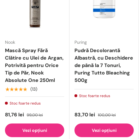
Nook
Puring
Mască Spray Fără
Pudră Decolorantă
Clătire cu Ulei de Argan,
Albastră, cu Deschidere
Potrivită pentru Orice
de până la 7 Tonuri,
Tip de Păr, Nook
Puring Tutto Bleaching
Absolute One 250ml
500g
★★★★★
(13)
Stoc foarte redus
Stoc foarte redus
81,76 lei
83,70 lei
99,00 lei
100,00 lei
Vezi opțiuni
Vezi opțiuni