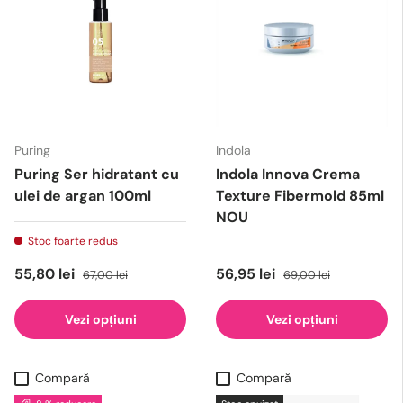
Puring
Indola
Puring Ser hidratant cu
Indola Innova Crema
ulei de argan 100ml
Texture Fibermold 85ml
NOU
Stoc foarte redus
55,80 lei
56,95 lei
67,00 lei
69,00 lei
Vezi opțiuni
Vezi opțiuni
Compară
Compară