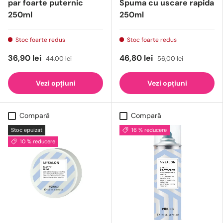
par foarte puternic
Spuma cu uscare rapida
250ml
250ml
Stoc foarte redus
Stoc foarte redus
36,90 lei
46,80 lei
44,00 lei
56,00 lei
Vezi opțiuni
Vezi opțiuni
Compară
Compară
Stoc epuizat
16 % reducere
10 % reducere