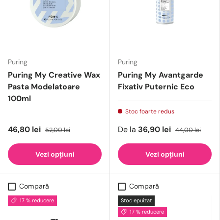
Puring
Puring
Puring My Creative Wax
Puring My Avantgarde
Pasta Modelatoare
Fixativ Puternic Eco
100ml
Stoc foarte redus
46,80 lei
De la
36,90 lei
52,00 lei
44,00 lei
Vezi opțiuni
Vezi opțiuni
Compară
Compară
17 % reducere
Stoc epuizat
17 % reducere