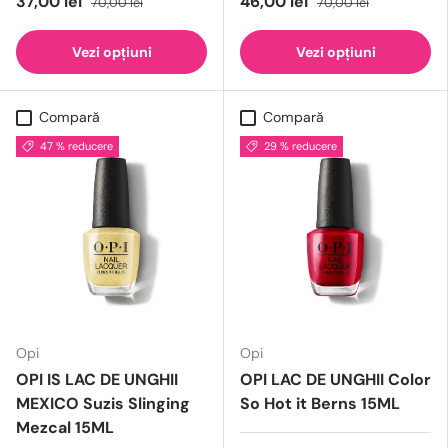
37,00 lei
46,00 lei
70,00 lei
70,00 lei
Vezi opțiuni
Vezi opțiuni
Compară
Compară
47 % reducere
29 % reducere
Opi
Opi
OPI IS LAC DE UNGHII
OPI LAC DE UNGHII Color
MEXICO Suzis Slinging
So Hot it Berns 15ML
Mezcal 15ML