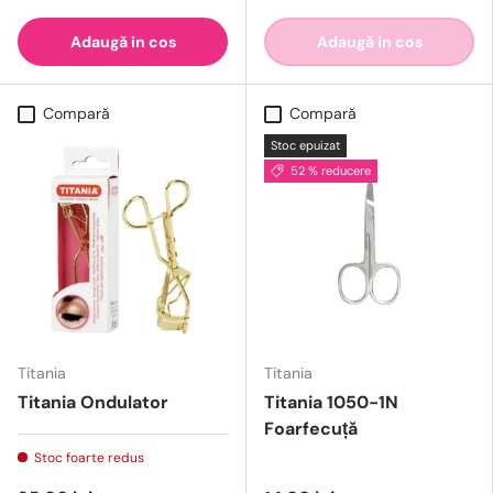
Adaugă in cos
Adaugă in cos
Compară
Compară
Stoc epuizat
52 % reducere
Titania
Titania
Titania Ondulator
Titania 1050-1N
Foarfecuță
Stoc foarte redus