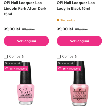
OPI Nail Lacquer Lac
OPI Nail Lacquer Lac
Lincoln Park After Dark
Lady in Black 15ml
15ml
Stoc redus
39,00 lei
39,00 lei
60,00 lei
60,00 lei
Vezi opțiuni
Vezi opțiuni
Compară
Compară
Stoc epuizat
Stoc epuizat
48 % reducere
35 % reducere