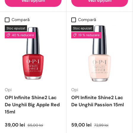
Vezi opțiuni
Vezi opțiuni
Compară
Compară
Stoc epuizat
Stoc epuizat
40 % reducere
19 % reducere
Opi
Opi
OPI Infinite Shine2 Lac
OPI Infinite Shine2 Lac
De Unghii Big Apple Red
De Unghii Passion 15ml
15ml
39,00 lei
59,00 lei
65,00 lei
72,99 lei