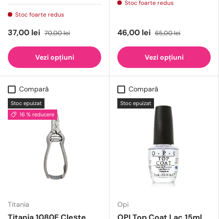
Stoc foarte redus
Stoc foarte redus
37,00 lei
46,00 lei
70,00 lei
65,00 lei
Vezi opțiuni
Vezi opțiuni
Compară
Compară
Stoc epuizat
Stoc epuizat
16 % reducere
Titania
Opi
Titania 1080E Clește
OPI Top Coat Lac 15ml