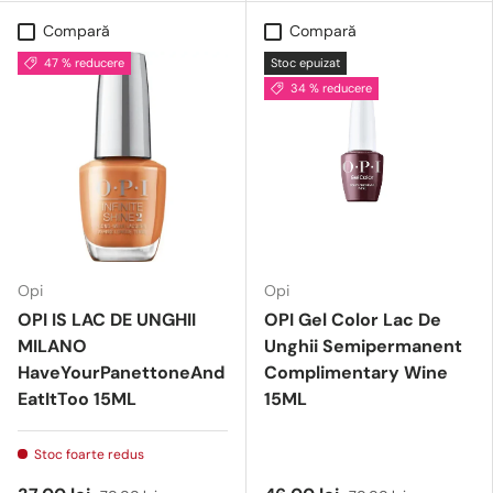
Compară
Compară
47 % reducere
Stoc epuizat
34 % reducere
Opi
Opi
OPI IS LAC DE UNGHII
OPI Gel Color Lac De
MILANO
Unghii Semipermanent
HaveYourPanettoneAnd
Complimentary Wine
EatItToo 15ML
15ML
Stoc foarte redus