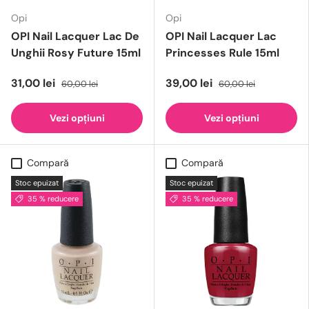
Opi
Opi
OPI Nail Lacquer Lac De
OPI Nail Lacquer Lac
Unghii Rosy Future 15ml
Princesses Rule 15ml
31,00 lei
39,00 lei
60,00 lei
60,00 lei
Vezi opțiuni
Vezi opțiuni
Compară
Compară
Stoc epuizat
Stoc epuizat
35 % reducere
35 % reducere