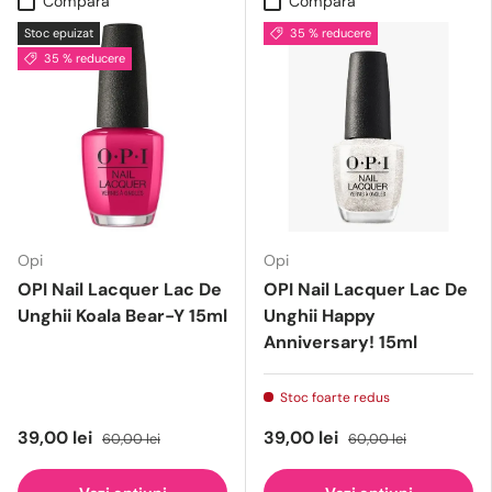
Compară
Compară
Stoc epuizat
35 % reducere
35 % reducere
Opi
Opi
OPI Nail Lacquer Lac De
OPI Nail Lacquer Lac De
Unghii Koala Bear-Y 15ml
Unghii Happy
Anniversary! 15ml
Stoc foarte redus
39,00 lei
39,00 lei
60,00 lei
60,00 lei