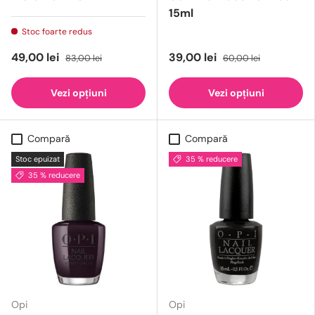
15ml
Stoc foarte redus
49,00 lei
39,00 lei
83,00 lei
60,00 lei
Vezi opțiuni
Vezi opțiuni
Compară
Compară
Stoc epuizat
35 % reducere
35 % reducere
Opi
Opi