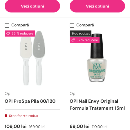
Vezi opțiuni
Vezi opțiuni
Compară
Compară
36 % reducere
Stoc epuizat
37 % reducere
Opi
Opi
OPI ProSpa Pila 80/120
OPI Nail Envy Original
Formula Tratament 15ml
Stoc foarte redus
109,00 lei
69,00 lei
169,00 lei
110,00 lei