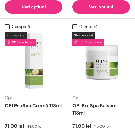
Vezi opțiuni
Vezi opțiuni
Compară
Compară
Stoc epuizat
Stoc epuizat
38 % reducere
38 % reducere
Opi
Opi
OPI ProSpa Cremă 118ml
OPI ProSpa Balsam
118ml
71,00 lei
71,00 lei
114,00 lei
115,00 lei