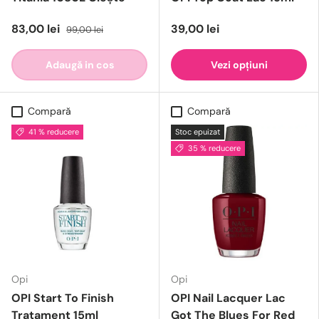
83,00 lei
39,00 lei
99,00 lei
Adaugă in cos
Vezi opțiuni
Compară
Compară
41 % reducere
Stoc epuizat
35 % reducere
Opi
Opi
OPI Start To Finish
OPI Nail Lacquer Lac
Tratament 15ml
Got The Blues For Red