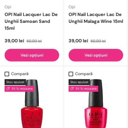
Opi
Opi
OPI Nail Lacquer Lac De
OPI Nail Lacquer Lac De
Unghii Samoan Sand
Unghii Malaga Wine 15ml
15ml
39,00 lei
39,00 lei
60,00 lei
60,00 lei
Vezi opțiuni
Vezi opțiuni
Compară
Compară
Stoc epuizat
Stoc epuizat
35 % reducere
35 % reducere