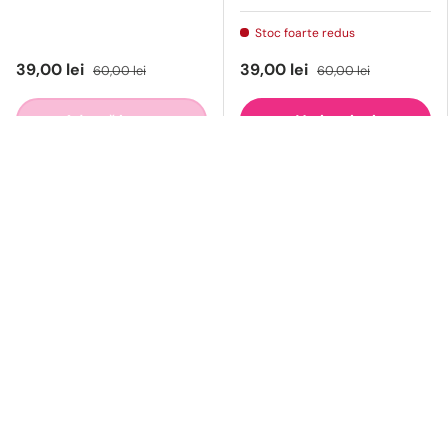
Stoc foarte redus
39,00 lei
39,00 lei
60,00 lei
60,00 lei
Adaugă in cos
Vezi opțiuni
Compară
Compară
Stoc epuizat
35 % reducere
33 % reducere
Opi
Opi
OPI Nail Lacquer Lac
OPI Nail Lacquer Lac De