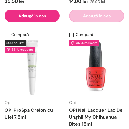
35,00 lei
14,00 lei
29,00 lei
Adaugă in cos
Adaugă in cos
Compară
Compară
Stoc epuizat
35 % reducere
35 % reducere
Opi
Opi
OPI ProSpa Creion cu
OPI Nail Lacquer Lac De
Ulei 7,5ml
Unghii My Chihuahua
Bites 15ml