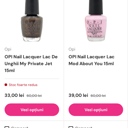
Opi
Opi
OPI Nail Lacquer Lac De
OPI Nail Lacquer Lac
Unghii My Private Jet
Mod About You 15ml
15ml
Stoc foarte redus
33,00 lei
39,00 lei
60,00 lei
60,00 lei
Vezi opțiuni
Vezi opțiuni