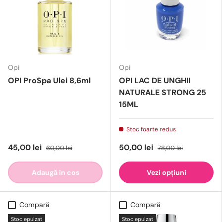
Opi
Opi
OPI ProSpa Ulei 8,6ml
OPI LAC DE UNGHII
NATURALE STRONG 25
15ML
Stoc foarte redus
45,00 lei
50,00 lei
60,00 lei
78,00 lei
Adaugă in cos
Vezi opțiuni
Compară
Compară
Stoc epuizat
Stoc epuizat