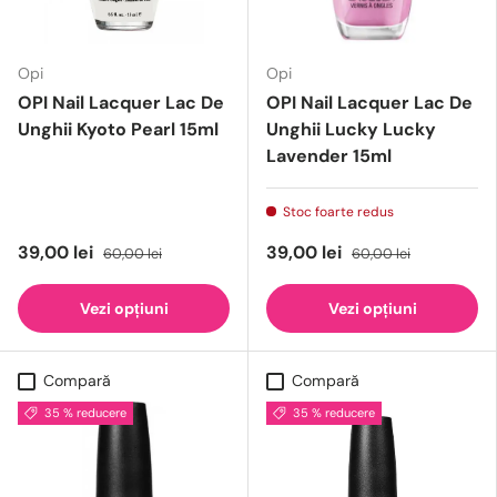
Opi
Opi
OPI Nail Lacquer Lac De
OPI Nail Lacquer Lac De
Unghii Kyoto Pearl 15ml
Unghii Lucky Lucky
Lavender 15ml
Stoc foarte redus
39,00 lei
39,00 lei
60,00 lei
60,00 lei
Vezi opțiuni
Vezi opțiuni
Compară
Compară
35 % reducere
35 % reducere