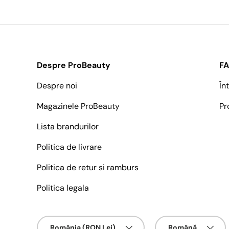
Despre ProBeauty
F
Despre noi
În
Magazinele ProBeauty
Pr
Lista brandurilor
Politica de livrare
Politica de retur si ramburs
Politica legala
Țarǎ/Regiune
Limbā
România (RON Lei)
Română