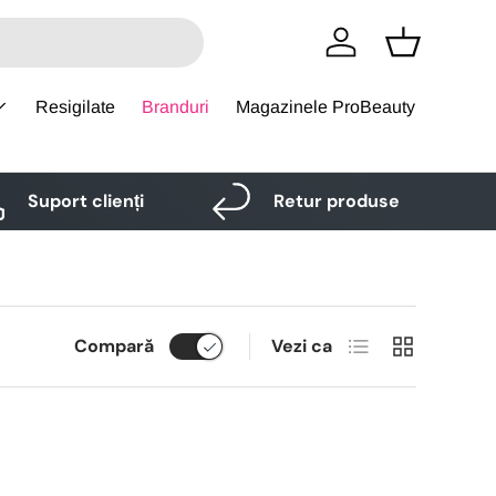
Logare
Cos
Resigilate
Branduri
Magazinele ProBeauty
Suport clienți
Retur produse
Lista
Grid
Compară
Vezi ca