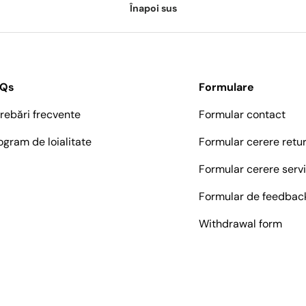
Înapoi sus
AQs
Formulare
trebări frecvente
Formular contact
ogram de loialitate
Formular cerere retu
Formular cerere serv
Formular de feedbac
Withdrawal form