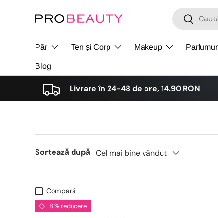
Cǎutare
Cǎutare
Sari la conținut
Păr
Ten și Corp
Makeup
Parfumur
Blog
Livrare în 24-48 de ore, 14.90 RON
Sorteazǎ dupǎ
Cel mai bine vândut
Compară
8 % reducere