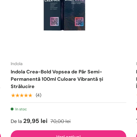
Indola
Indola Crea-Bold Vopsea de Păr Semi-
Permanentă 100ml Culoare Vibrantă și
Strălucire
★★★★★
(4)
In stoc
29,95 lei
De la
70,00 lei
Vezi opțiuni