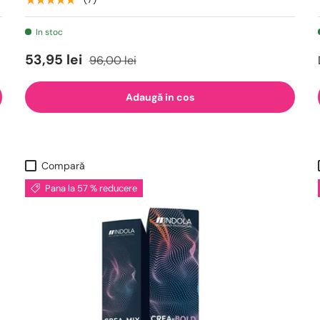
In stoc
53,95 lei
96,00 lei
Adaugă in cos
Compară
Pana la 57 % reducere