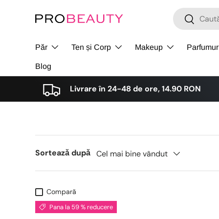
Cǎutare
Cǎutare
Sari la conținut
Păr
Ten și Corp
Makeup
Parfumur
Blog
Livrare în 24-48 de ore, 14.90 RON
Sorteazǎ dupǎ
Cel mai bine vândut
Compară
Pana la 59 % reducere