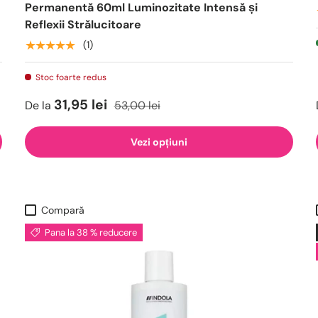
Permanentă 60ml Luminozitate Intensă și
Reflexii Strălucitoare
★★★★★
(1)
Stoc foarte redus
31,95 lei
De la
53,00 lei
Vezi opțiuni
Compară
Pana la 38 % reducere