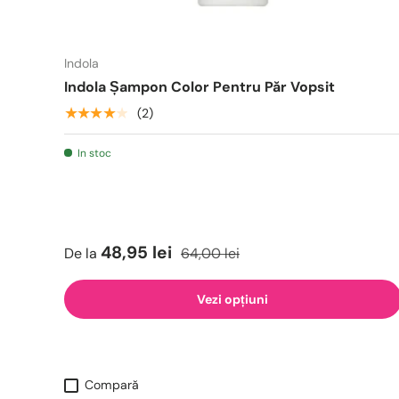
Indola
Indola Șampon Color Pentru Păr Vopsit
★★★★★
(2)
In stoc
48,95 lei
De la
64,00 lei
Vezi opțiuni
Compară