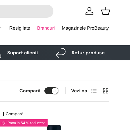
Logare
Cos
Resigilate
Branduri
Magazinele ProBeauty
Suport clienți
Retur produse
Lista
Grid
Compară
Vezi ca
Compară
Pana la 54 % reducere