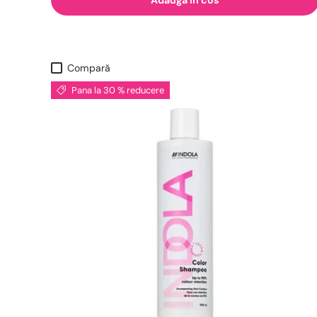
Compară
Pana la 30 % reducere