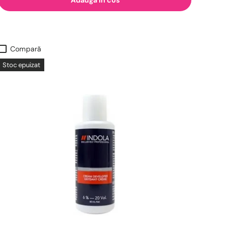
Compară
Stoc epuizat