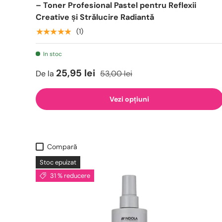
– Toner Profesional Pastel pentru Reflexii
Creative și Strălucire Radiantă
★★★★★
(1)
In stoc
25,95 lei
De la
53,00 lei
Vezi opțiuni
Compară
Stoc epuizat
31 % reducere