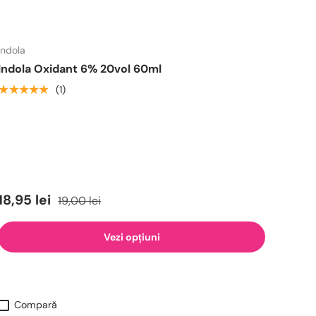
Indola
Indola Oxidant 6% 20vol 60ml
★★★★★
(1)
18,95 lei
19,00 lei
Vezi opțiuni
Compară