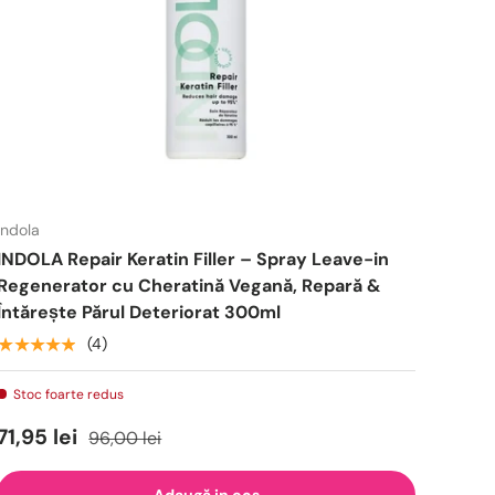
Indola
INDOLA Repair Keratin Filler – Spray Leave-in
Regenerator cu Cheratină Vegană, Repară &
Întărește Părul Deteriorat 300ml
★★★★★
(4)
Stoc foarte redus
71,95 lei
96,00 lei
Adaugă in cos