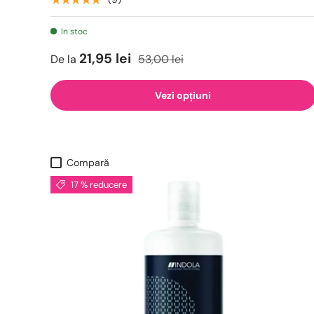
In stoc
21,95 lei
De la
53,00 lei
Vezi opțiuni
Compară
17 % reducere