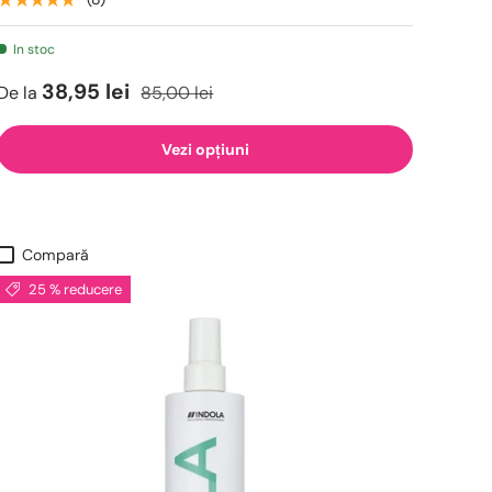
In stoc
38,95 lei
De la
85,00 lei
Vezi opțiuni
Compară
25 % reducere