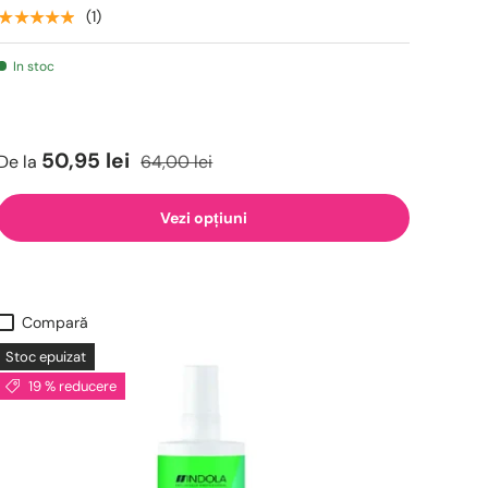
★★★★★
(1)
In stoc
50,95 lei
De la
64,00 lei
Vezi opțiuni
Compară
Stoc epuizat
19 % reducere