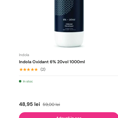
Indola
Indola Oxidant 6% 20vol 1000ml
★★★★★
(2)
In stoc
48,95 lei
59,00 lei
Adaugă in cos