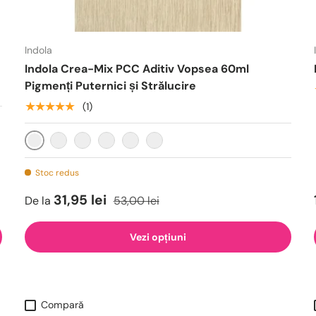
Indola
Indola Crea-Mix PCC Aditiv Vopsea 60ml
Pigmenți Puternici și Strălucire
★★★★★
(1)
0.00 Neutral
0.11 Cenușiu Intens
0.22 Violet Intens
0.44 Cupru Intens
0.66 Roșu Intens
0.99 Verde Intens
Stoc redus
31,95 lei
De la
53,00 lei
Vezi opțiuni
Compară