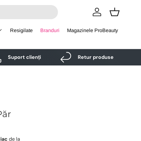
Logare
Cos
Resigilate
Branduri
Magazinele ProBeauty
Suport clienți
Retur produse
Păr
iac
de la