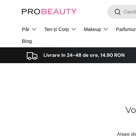
Cǎutare
Cǎutare
Sari la conținut
Păr
Ten și Corp
Makeup
Parfumur
Blog
Livrare în 24-48 de ore, 14.90 RON
Vo
Alege d