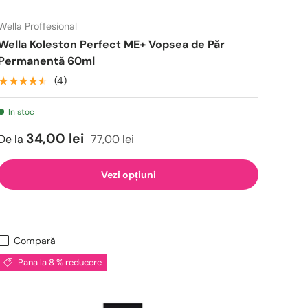
Wella Proffesional
Wella Koleston Perfect ME+ Vopsea de Păr
Permanentă 60ml
★★★★★
(4)
In stoc
34,00 lei
De la
77,00 lei
Vezi opțiuni
Compară
Pana la 8 % reducere