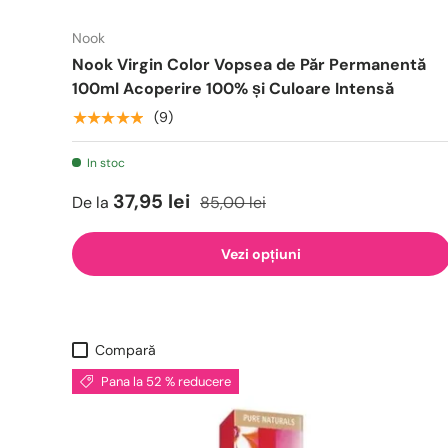
Nook
Nook Virgin Color Vopsea de Păr Permanentă
100ml Acoperire 100% și Culoare Intensă
★★★★★
(9)
In stoc
37,95 lei
De la
85,00 lei
Vezi opțiuni
Compară
Pana la 52 % reducere