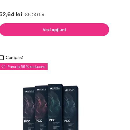
52,64 lei
85,00 lei
Vezi opțiuni
Compară
Pana la 59 % reducere