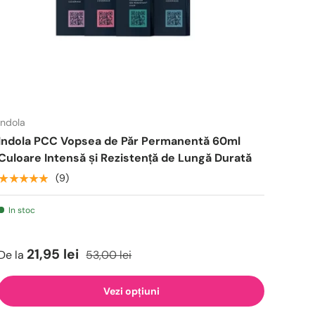
Indola
Indola PCC Vopsea de Păr Permanentă 60ml
Culoare Intensă și Rezistență de Lungă Durată
★★★★★
(9)
In stoc
21,95 lei
De la
53,00 lei
Vezi opțiuni