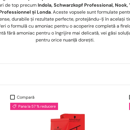
ri de top precum
Indola, Schwarzkopf Professional, Nook, 
 Professionnel și Londa
. Aceste vopsele sunt formulate pentr
tense, durabile și rezultate perfecte, protejându-ți în același t
feri o formulă cu amoniac pentru o acoperire completă a firel
ntă fără amoniac pentru o îngrijire mai delicată, vei găsi soluți
pentru orice nuanță dorești.
Compară
Pana la 57 % reducere