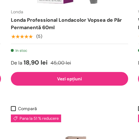
Londa
Londa Professional Londacolor Vopsea de Păr
Permanentă 60ml
★★★★★
(5)
In stoc
18,90 lei
De la
45,00 lei
Vezi opțiuni
Compară
Pana la 51 % reducere