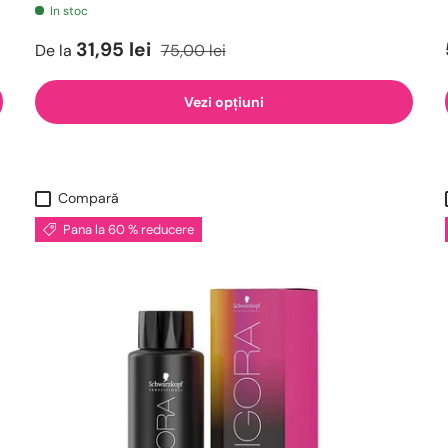
In stoc
31,95 lei
De la
75,00 lei
Vezi opțiuni
Compară
Pana la 60 % reducere