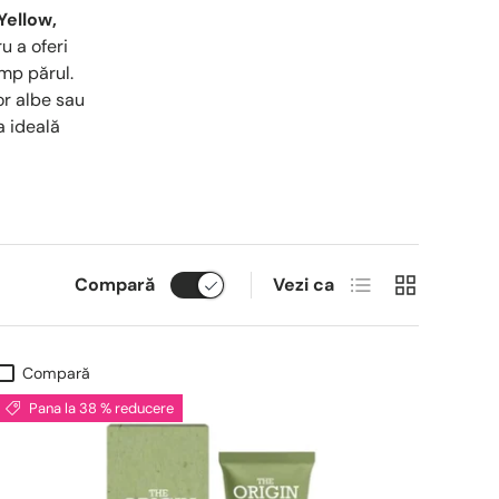
Yellow,
u a oferi
imp părul.
or albe sau
a ideală
Lista
Grid
Compară
Vezi ca
Compară
Pana la 38 % reducere