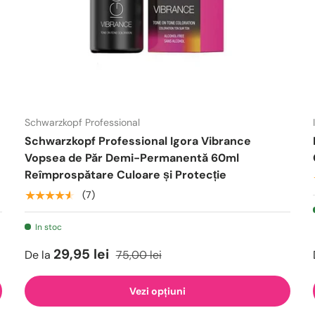
Schwarzkopf Professional
Schwarzkopf Professional Igora Vibrance
Vopsea de Păr Demi-Permanentă 60ml
Reîmprospătare Culoare și Protecție
★★★★★
(7)
In stoc
29,95 lei
De la
75,00 lei
Vezi opțiuni