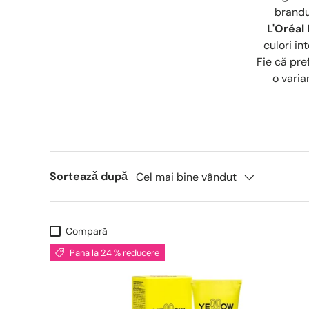
brandu
L'Oréal
culori in
Fie că pre
o varia
Sorteazǎ dupǎ
Cel mai bine vândut
Compară
Pana la 24 % reducere