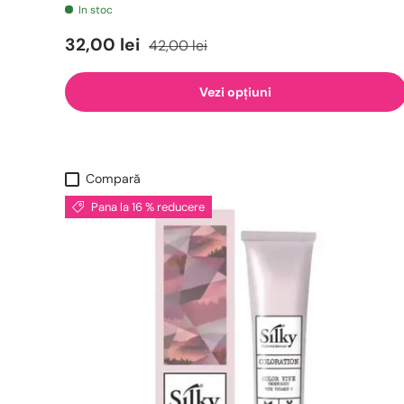
In stoc
32,00 lei
42,00 lei
Vezi opțiuni
Compară
Pana la 16 % reducere