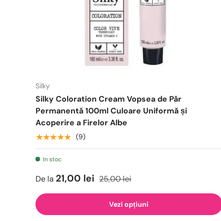
Silky
Silky Coloration Cream Vopsea de Păr
Permanentă 100ml Culoare Uniformă și
Acoperire a Firelor Albe
★★★★★
(9)
In stoc
21,00 lei
De la
25,00 lei
Vezi opțiuni