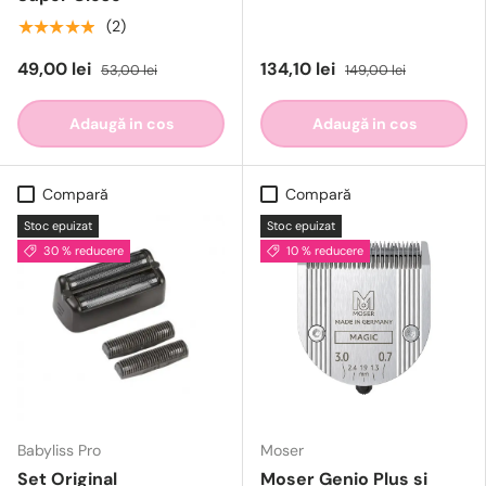
★★★★★
(2)
49,00 lei
134,10 lei
53,00 lei
149,00 lei
Adaugă in cos
Adaugă in cos
Compară
Compară
Stoc epuizat
Stoc epuizat
30 % reducere
10 % reducere
Babyliss Pro
Moser
Set Original
Moser Genio Plus si