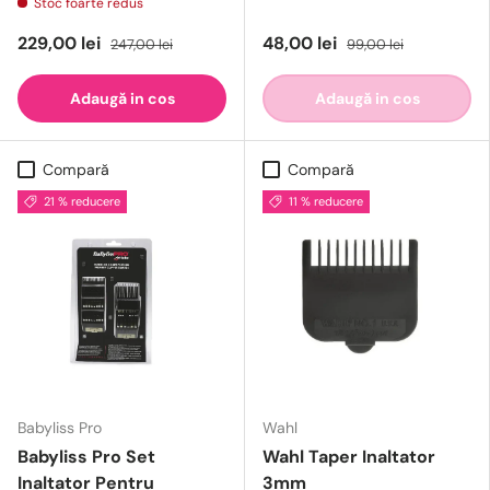
Stoc foarte redus
229,00 lei
48,00 lei
247,00 lei
99,00 lei
Adaugă in cos
Adaugă in cos
Compară
Compară
21 % reducere
11 % reducere
Babyliss Pro
Wahl
Babyliss Pro Set
Wahl Taper Inaltator
Inaltator Pentru
3mm