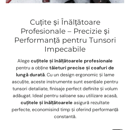
Cuțite și Înălțătoare
Profesionale – Precizie și
Performanță pentru Tunsori
Impecabile
Alege
cuțitele și înălțătoarele profesionale
pentru a obține
tăieturi precise și coafuri de
lungă durată
. Cu un design ergonomic și lame
ascuțite, aceste instrumente sunt esențiale pentru
tunsori detaliate, finisaje perfect definite și volum
adăugat. Ideal pentru saloane sau utilizare acasă,
cuțitele și înălțătoarele
asigură rezultate
perfecte, economisind timp și oferind performanță
constantă.