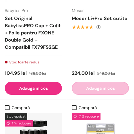
Babyliss Pro
Moser
Set Original
Moser Li+Pro Set cutite
BabylissPRO Cap + Cuțit
★★★★★
(1)
+ Folie pentru FXONE
Double Gold –
Compatibil FX79FS2GE
Stoc foarte redus
104,95 lei
224,00 lei
139,00 lei
249,00 lei
Adaugă in cos
Adaugă in cos
Compară
Compară
Stoc epuizat
7 % reducere
1 % reducere