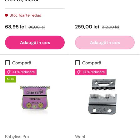
Stoc foarte redus
68,95 lei
259,00 lei
96,00 lei
312,00 lei
Adaugă in cos
Adaugă in cos
Compară
Compară
41 % reducere
10 % reducere
NOU
Babyliss Pro
Wahl