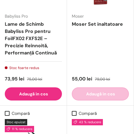
Babyliss Pro
Moser
Lame de Schimb
Moser Set inaltatoare
Babyliss Pro pentru
FoilFX02 FXFS2E –
Precizie Reînnoită,
Performanță Continuă
Stoc foarte redus
73,95 lei
55,00 lei
75,00 lei
79,00 lei
Adaugă in cos
Adaugă in cos
Compară
Compară
Stoc epuizat
43 % reducere
11 % reducere