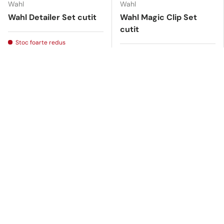
Wahl
Wahl
Wahl Detailer Set cutit
Wahl Magic Clip Set
cutit
Stoc foarte redus
Stoc foarte redus
161,00 lei
179,00 lei
179,00 lei
219,00 lei
Adaugă in cos
Adaugă in cos
Compară
Compară
10 % reducere