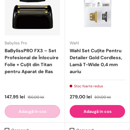
Babyliss Pro
Wahl
BaBylissPRO FX3 – Set
Wahl Set Cuțite Pentru
Profesional de Înlocuire
Detailer Gold Cordless,
Folie + Cuțit din Titan
Lamă T-Wide 0,4 mm
pentru Aparat de Ras
auriu
Stoc foarte redus
147,95 lei
279,00 lei
150,00 lei
301,00 lei
Adaugă in cos
Adaugă in cos