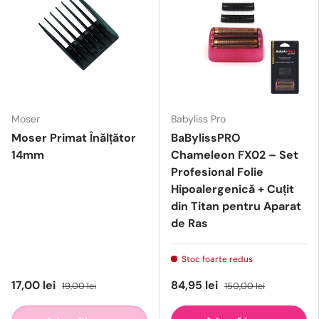
Moser
Babyliss Pro
Moser Primat Înălțător
BaBylissPRO
14mm
Chameleon FX02 – Set
Profesional Folie
Hipoalergenică + Cuțit
din Titan pentru Aparat
de Ras
Stoc foarte redus
17,00 lei
84,95 lei
19,00 lei
150,00 lei