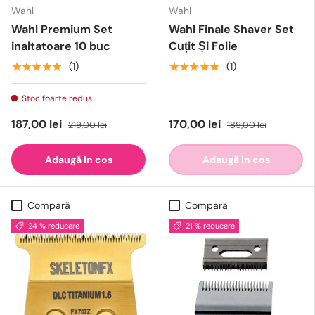
Wahl
Wahl
Wahl Premium Set
Wahl Finale Shaver Set
inaltatoare 10 buc
Cuțit Și Folie
★★★★★
★★★★★
(1)
(1)
Stoc foarte redus
187,00 lei
170,00 lei
219,00 lei
189,00 lei
Adaugă in cos
Adaugă in cos
Compară
Compară
24 % reducere
21 % reducere