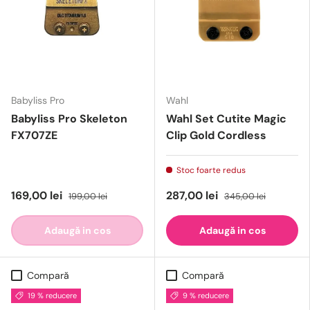
Babyliss Pro
Wahl
Babyliss Pro Skeleton
Wahl Set Cutite Magic
FX707ZE
Clip Gold Cordless
Stoc foarte redus
169,00 lei
287,00 lei
199,00 lei
345,00 lei
Adaugă in cos
Adaugă in cos
Compară
Compară
19 % reducere
9 % reducere