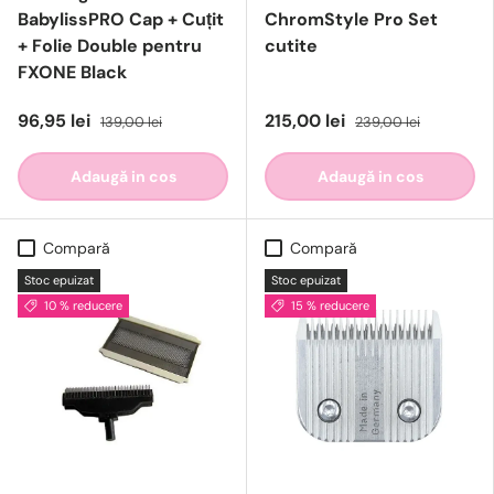
BabylissPRO Cap + Cuțit
ChromStyle Pro Set
+ Folie Double pentru
cutite
FXONE Black
96,95 lei
215,00 lei
139,00 lei
239,00 lei
Adaugă in cos
Adaugă in cos
Compară
Compară
Stoc epuizat
Stoc epuizat
10 % reducere
15 % reducere