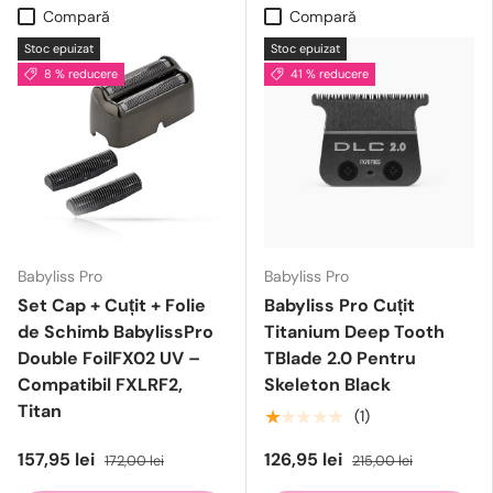
Compară
Compară
Stoc epuizat
Stoc epuizat
8 % reducere
41 % reducere
Babyliss Pro
Babyliss Pro
Set Cap + Cuțit + Folie
Babyliss Pro Cuțit
de Schimb BabylissPro
Titanium Deep Tooth
Double FoilFX02 UV –
TBlade 2.0 Pentru
Compatibil FXLRF2,
Skeleton Black
Titan
★★★★★
(1)
157,95 lei
126,95 lei
172,00 lei
215,00 lei