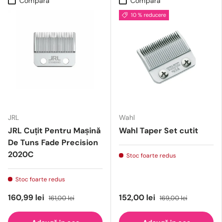
Compară
Compară
10 % reducere
JRL
Wahl
JRL Cuțit Pentru Mașină
Wahl Taper Set cutit
De Tuns Fade Precision
2020C
Stoc foarte redus
Stoc foarte redus
160,99 lei
152,00 lei
161,00 lei
169,00 lei