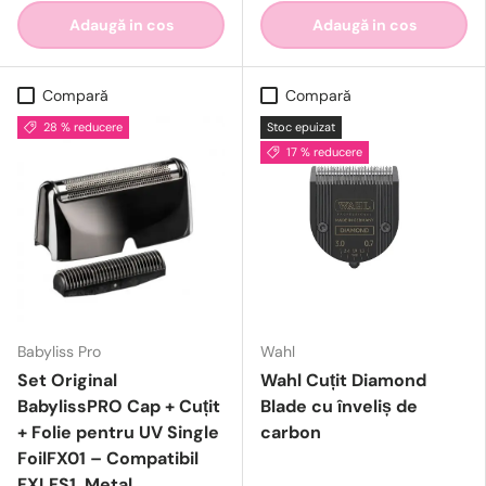
Adaugă in cos
Adaugă in cos
Compară
Compară
28 % reducere
Stoc epuizat
17 % reducere
Babyliss Pro
Wahl
Set Original
Wahl Cuțit Diamond
BabylissPRO Cap + Cuțit
Blade cu înveliș de
+ Folie pentru UV Single
carbon
FoilFX01 – Compatibil
FXLFS1, Metal