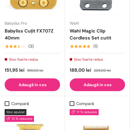
Babyliss Pro
Wahl
Babyliss Cuțit FX707Z
Wahl Magic Clip
40mm
Cordless Set cutit
★★★★★
★★★★★
(3)
(1)
Stoc foarte redus
Stoc foarte redus
151,95 lei
188,00 lei
199,00 lei
239,00 lei
Adaugă in cos
Adaugă in cos
Compară
Compară
Stoc epuizat
17 % reducere
15 % reducere