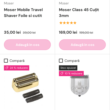
Moser
Moser
Moser Mobile Travel
Moser Class 45 Cuțit
Shaver Foile si cutit
3mm
★★★★★
35,00 lei
169,00 lei
39,00 lei
199,00 lei
Adaugă in cos
Adaugă in cos
Compară
Compară
24 % reducere
Stoc epuizat
10 % reducere