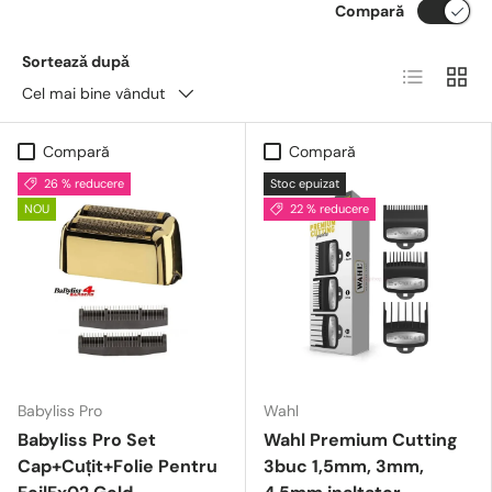
Compară
Sorteazǎ dupǎ
Lista
Grid
Cel mai bine vândut
Compară
Compară
26 % reducere
Stoc epuizat
NOU
22 % reducere
Babyliss Pro
Wahl
Babyliss Pro Set
Wahl Premium Cutting
Cap+Cuțit+Folie Pentru
3buc 1,5mm, 3mm,