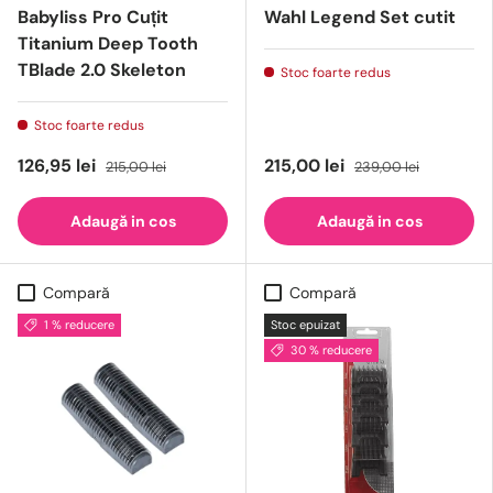
Babyliss Pro Cuțit
Wahl Legend Set cutit
Titanium Deep Tooth
TBlade 2.0 Skeleton
Stoc foarte redus
Stoc foarte redus
126,95 lei
215,00 lei
215,00 lei
239,00 lei
Adaugă in cos
Adaugă in cos
Compară
Compară
1 % reducere
Stoc epuizat
30 % reducere