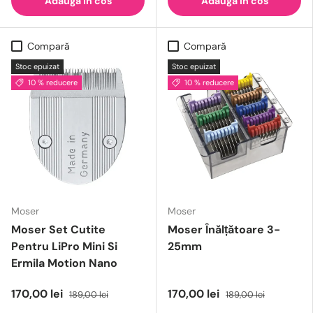
Adaugă in cos
Adaugă in cos
Compară
Compară
Stoc epuizat
Stoc epuizat
10 % reducere
10 % reducere
Moser
Moser
Moser Set Cutite
Moser Înălțătoare 3-
Pentru LiPro Mini Si
25mm
Ermila Motion Nano
170,00 lei
170,00 lei
189,00 lei
189,00 lei