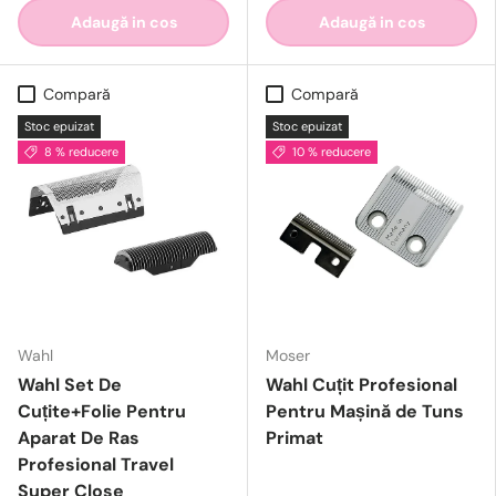
Adaugă in cos
Adaugă in cos
Compară
Compară
Stoc epuizat
Stoc epuizat
8 % reducere
10 % reducere
Wahl
Moser
Wahl Set De
Wahl Cuțit Profesional
Cuțite+Folie Pentru
Pentru Mașină de Tuns
Aparat De Ras
Primat
Profesional Travel
Super Close