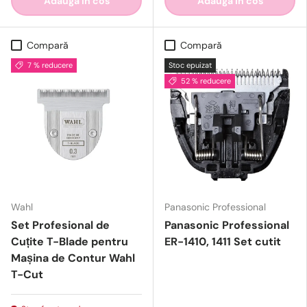
Adaugă in cos
Adaugă in cos
Compară
Compară
7 % reducere
Stoc epuizat
52 % reducere
Wahl
Panasonic Professional
Set Profesional de
Panasonic Professional
Cuțite T-Blade pentru
ER-1410, 1411 Set cutit
Mașina de Contur Wahl
T-Cut