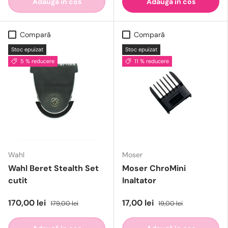
Adaugă in cos
Adaugă in cos
Compară
Compară
Stoc epuizat
Stoc epuizat
5 % reducere
11 % reducere
Wahl
Moser
Wahl Beret Stealth Set
Moser ChroMini
cutit
Inaltator
170,00 lei
17,00 lei
179,00 lei
19,00 lei