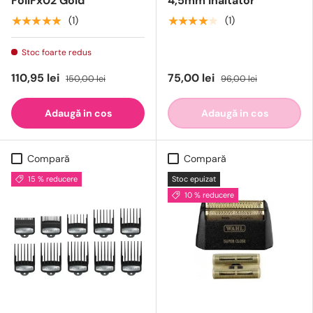
FoilFx02 Gold
4,5mm inaltator
★★★★★
★★★★★
(1)
(1)
Stoc foarte redus
110,95 lei
75,00 lei
150,00 lei
96,00 lei
Adaugă in cos
Adaugă in cos
Compară
Compară
15 % reducere
Stoc epuizat
10 % reducere