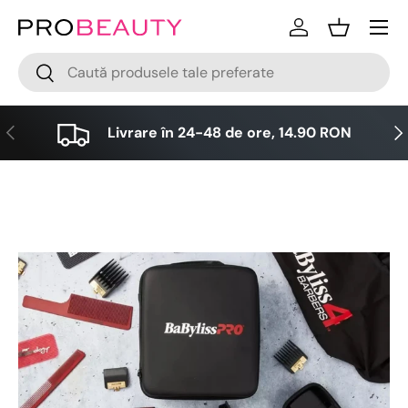
Meniu
Sari la conținut
Logare
Cos
Cǎutare
Cǎutare
Anterior
Urm
Livrare în 24-48 de ore, 14.90 RON