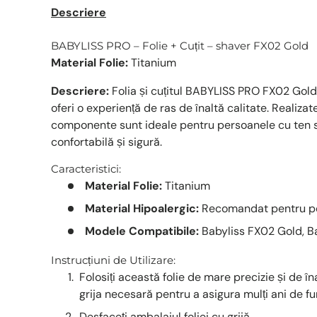
Descriere
BABYLISS PRO – Folie + Cuțit – shaver FX02 Gold
Material Folie:
Titanium
Descriere:
Folia și cuțitul BABYLISS PRO FX02 Gol
oferi o experiență de ras de înaltă calitate. Realizat
componente sunt ideale pentru persoanele cu ten sen
confortabilă și sigură.
Caracteristici:
Material Folie:
Titanium
Material Hipoalergic:
Recomandat pentru per
Modele Compatibile:
Babyliss FX02 Gold, Ba
Instrucțiuni de Utilizare:
Folosiți această folie de mare precizie și de îna
grija necesară pentru a asigura mulți ani de f
Desfaceți ambalajul foliei cu grijă.