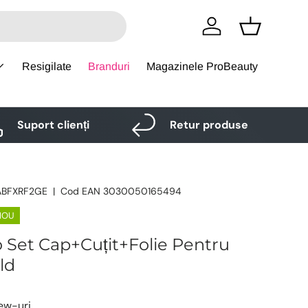
Logare
Cos
Resigilate
Branduri
Magazinele ProBeauty
Suport clienți
Retur produse
ABFXRF2GE
|
Cod EAN
3030050165494
NOU
o Set Cap+Cuțit+Folie Pentru
ld
iew-uri