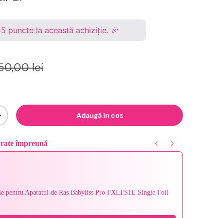
55
puncte la această achiziție. 🎉
50,00 lei
Adaugă in cos
+
ărate împreună
Next buttons to navigate through product recommendations, or scroll ho
lie pentru Aparatul de Ras Babyliss Pro FXLFS1E Single Foil
Wahl Tr
99,00 le