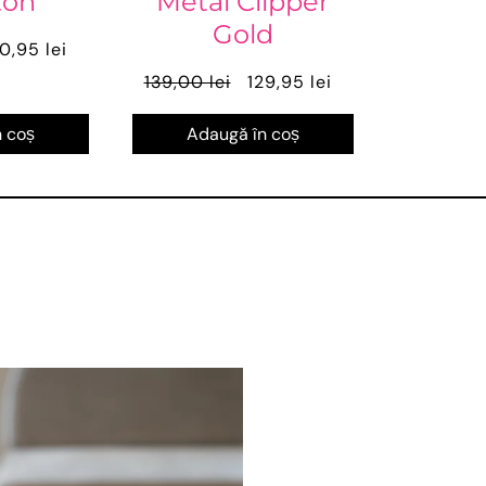
ton
Metal Clipper
Gold
0,95 lei
139,00 lei
129,95 lei
 coș
Adaugă în coș