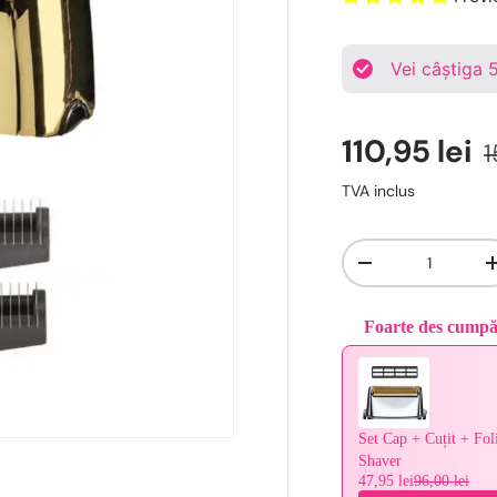
Vei câștiga
110,95 lei
1
TVA inclus
Cantitate
-
Foarte des cump
Use the Previous and 
Set Cap + Cuțit + Fo
Shaver
47,95 lei
96,00 lei