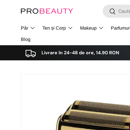
Cǎutare
Cǎutare
Sari la conținut
Păr
Ten și Corp
Makeup
Parfumur
Blog
Livrare în 24-48 de ore, 14.90 RON