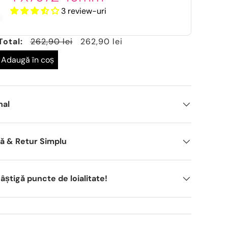
3 review-uri
Total:
262,90 lei
262,90 lei
Adaugă în coș
nal
dă & Retur Simplu
știgă puncte de loialitate!