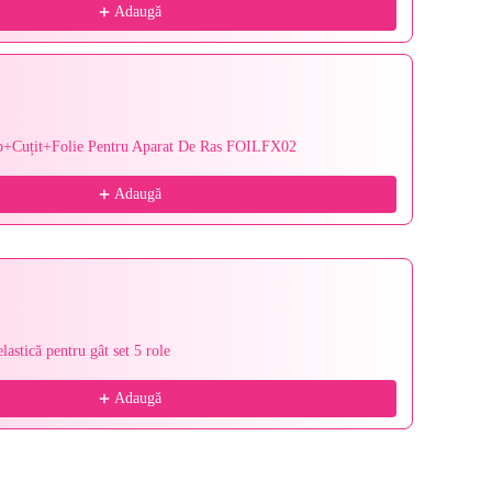
Adaugă
p+Cuțit+Folie Pentru Aparat De Ras FOILFX02
Babylis
151,95 l
Adaugă
lastică pentru gât set 5 role
Set Cap
120,95 l
Adaugă