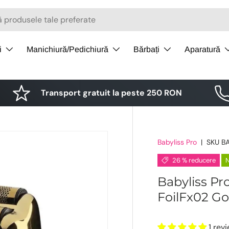
i
Manichiură/Pedichiură
Bărbați
Aparatură
Transport gratuit la peste 250 RON
Babyliss Pro
|
SKU
B
26 % reducere
Babyliss Pr
FoilFx02 Go
1 rev