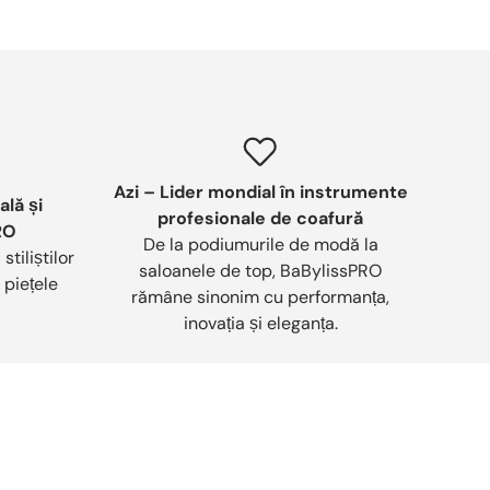
Azi – Lider mondial în instrumente
lă și
profesionale de coafură
RO
De la podiumurile de modă la
tiliștilor
saloanele de top, BaBylissPRO
 piețele
rămâne sinonim cu performanța,
inovația și eleganța.