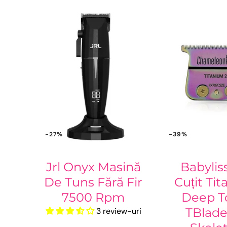
-27%
-39%
Jrl Onyx Masină
Babylis
De Tuns Fără Fir
Cuțit Ti
7500 Rpm
Deep T
TBlade
3 review-uri