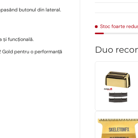
apasând butonul din lateral.
Stoc foarte redu
 și funcțională.
Duo reco
X02 Gold pentru o performanță