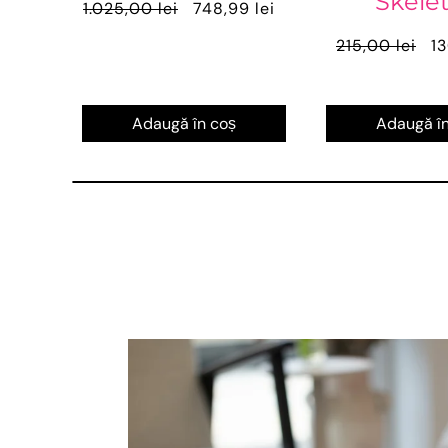
Skele
1.025,00 lei
748,99 lei
215,00 lei
13
Adaugă în coș
Adaugă în