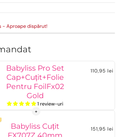
s
- Aproape dispărut!
mandat
Babyliss Pro Set
110,95 lei
Cap+Cuțit+Folie
Pentru FoilFx02
Gold
1 review-uri
Babyliss Cuțit
151,95 lei
FX707Z 40mm