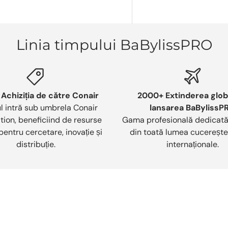
Linia timpului BaBylissPRO
 Achiziția de către Conair
2000+ Extinderea globa
l intră sub umbrela Conair
lansarea BaBylissP
ion, beneficiind de resurse
Gama profesională dedicată s
pentru cercetare, inovație și
din toată lumea cucerește
distribuție.
internaționale.