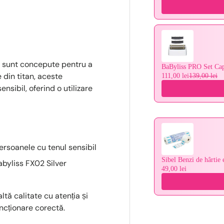
d sunt concepute pentru a
BaByliss PRO Set Ca
e din titan, aceste
111,00 lei
139,00 lei
sibil, oferind o utilizare
soanele cu tenul sensibil
Sibel Benzi de hârtie e
byliss FX02 Silver
49,00 lei
ltă calitate cu atenția și
uncționare corectă.