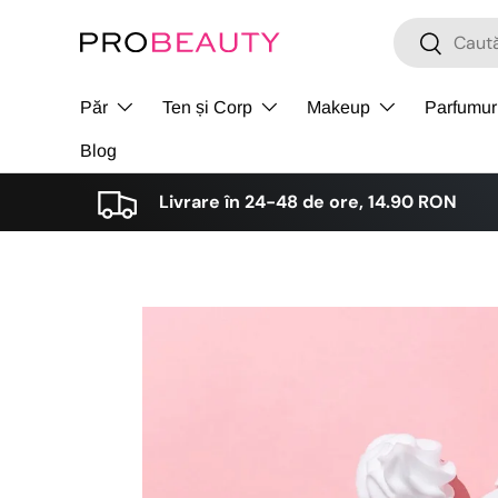
Cǎutare
Cǎutare
Sari la conținut
Păr
Ten și Corp
Makeup
Parfumur
Blog
Livrare în 24-48 de ore, 14.90 RON