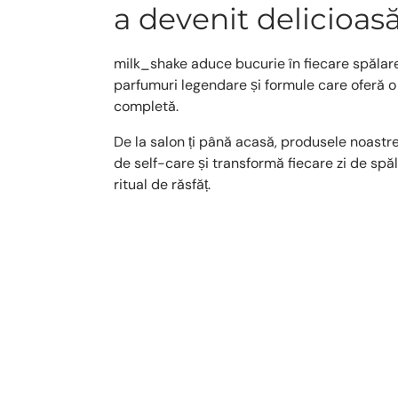
a devenit delicioas
milk_shake aduce bucurie în fiecare spălare.
parfumuri legendare și formule care oferă o
completă.
De la salon ți până acasă, produsele noastre 
de self-care și transformă fiecare zi de spă
ritual de răsfăț.