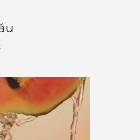
tău
: