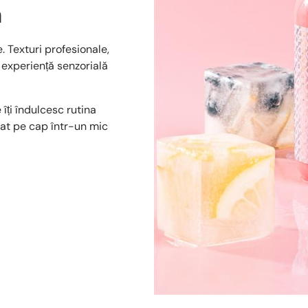
ă
 Texturi profesionale,
 experiență senzorială
îți îndulcesc rutina
lat pe cap într-un mic