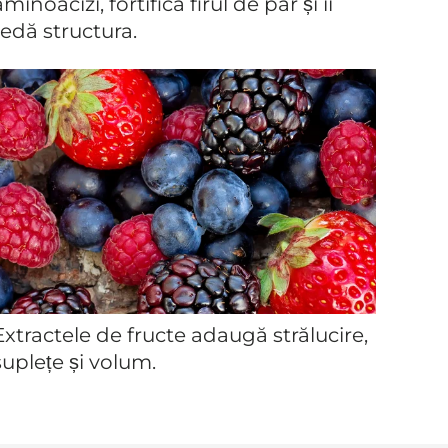
aminoacizi, fortifică firul de păr și îi
redă structura.
Extractele de fructe adaugă strălucire,
suplețe și volum.