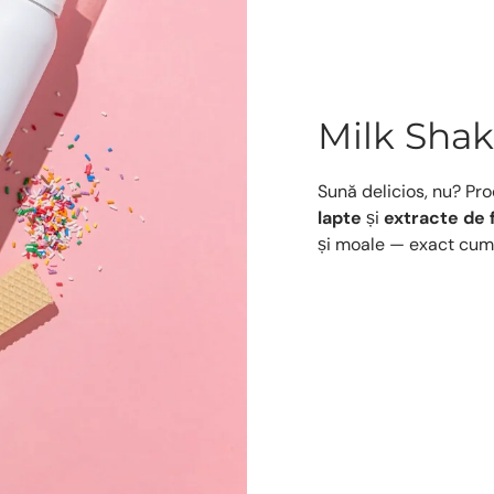
Milk Shak
Sună delicios, nu? P
lapte
și
extracte de 
și moale — exact cum 