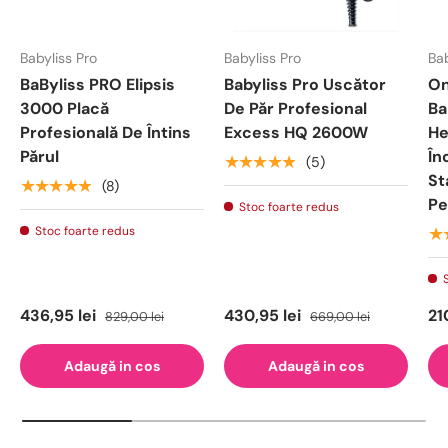
Babyliss Pro
Babyliss Pro
Bab
BaByliss PRO Elipsis
Babyliss Pro Uscător
On
3000 Placă
De Păr Profesional
Ba
Profesională De Întins
Excess HQ 2600W
He
Părul
În
★★★★★
(5)
St
★★★★★
(8)
Pe
Stoc foarte redus
Stoc foarte redus
★
436,95 lei
430,95 lei
21
829,00 lei
669,00 lei
Adaugă in cos
Adaugă in cos