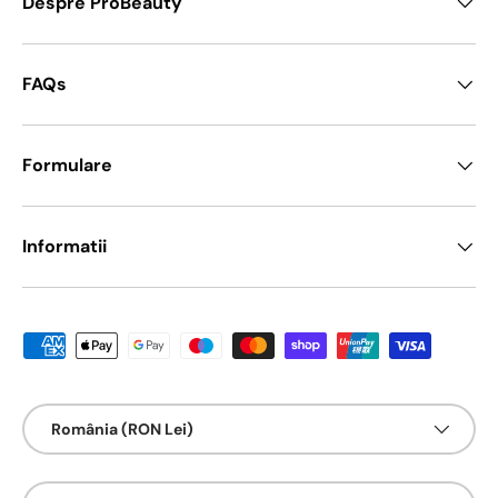
Despre ProBeauty
FAQs
Formulare
Informatii
Metode de platā acceptate
Țarǎ/Regiune
România (RON Lei)
Limbā