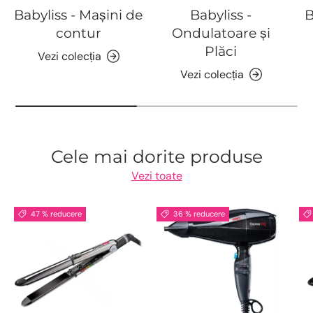
Babyliss - Mașini de
Babyliss -
B
contur
Ondulatoare și
Plăci
Vezi colecția
Vezi colecția
Cele mai dorite produse
Vezi toate
47 % reducere
36 % reducere