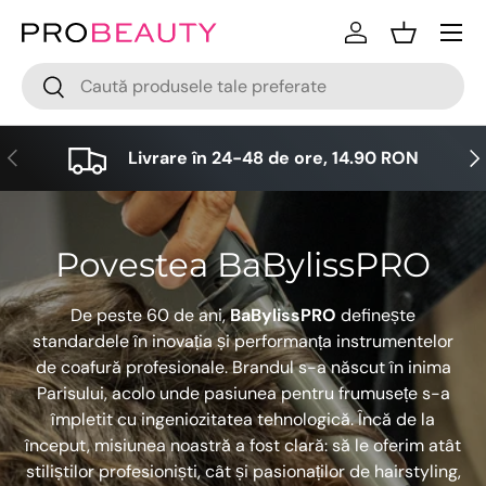
Meniu
Sari la conținut
Logare
Cos
Cǎutare
Cǎutare
Anterior
Urm
Livrare în 24-48 de ore, 14.90 RON
Povestea BaBylissPRO
De peste 60 de ani,
BaBylissPRO
definește
standardele în inovația și performanța instrumentelor
de coafură profesionale. Brandul s-a născut în inima
Parisului, acolo unde pasiunea pentru frumusețe s-a
împletit cu ingeniozitatea tehnologică. Încă de la
început, misiunea noastră a fost clară: să le oferim atât
stiliștilor profesioniști, cât și pasionaților de hairstyling,