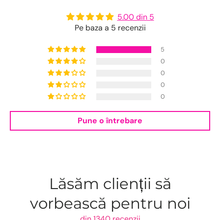
5.00 din 5
Pe baza a 5 recenzii
5
0
0
0
0
Pune o întrebare
Lăsăm clienții să
vorbească pentru noi
din 1340 recenzii