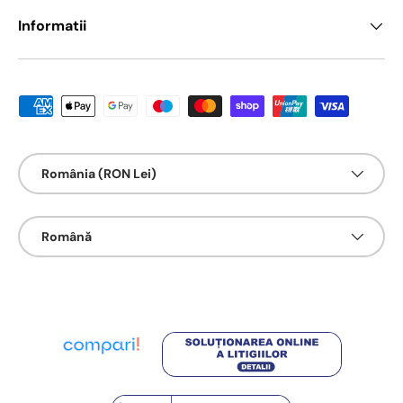
Informatii
Metode de platā acceptate
Țarǎ/Regiune
România (RON Lei)
Limbā
Română