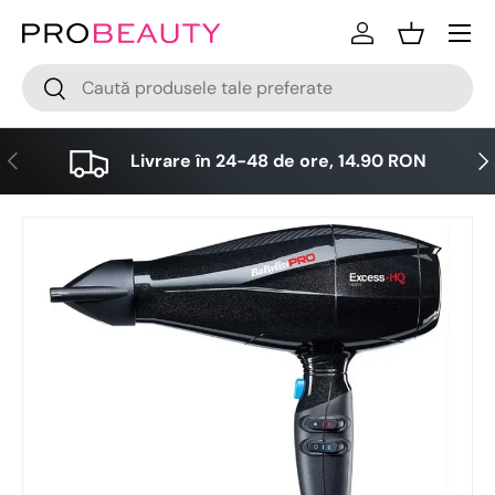
Meniu
Sari la conținut
Logare
Cos
Cǎutare
Cǎutare
Anterior
Urm
Livrare în 24-48 de ore, 14.90 RON