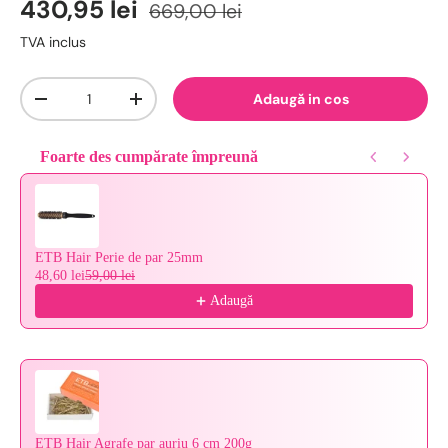
430,95 lei
669,00 lei
TVA inclus
Cantitate
Adaugă in cos
-
+
Foarte des cumpărate împreună
Use the Previous and Next buttons to navigate through product reco
ETB Hair Perie de par 25mm
48,60 lei
59,00 lei
Adaugă
ETB Hair Agrafe par auriu 6 cm 200g