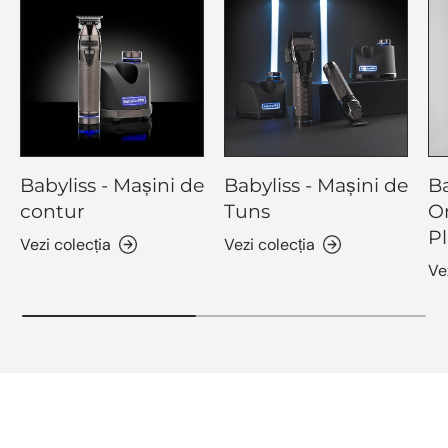
Babyliss - Mașini de
Babyliss - Mașini de
Ba
contur
Tuns
O
Pl
Vezi colecția
Vezi colecția
Ve