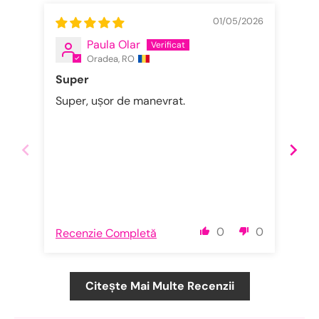
01/05/2026
Paula Olar
Oradea, RO
Super
Su
Super, ușor de manevrat.
Sup
0
0
Recenzie Completă
Rec
Citește Mai Multe Recenzii