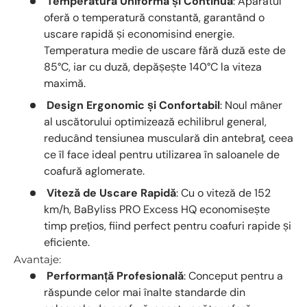
Temperatură Uniformă și Continuă
: Aparatul
oferă o temperatură constantă, garantând o
uscare rapidă și economisind energie.
Temperatura medie de uscare fără duză este de
85°C, iar cu duză, depășește 140°C la viteza
maximă.
Design Ergonomic și Confortabil
: Noul mâner
al uscătorului optimizează echilibrul general,
reducând tensiunea musculară din antebraț, ceea
ce îl face ideal pentru utilizarea în saloanele de
coafură aglomerate.
Viteză de Uscare Rapidă
: Cu o viteză de 152
km/h, BaByliss PRO Excess HQ economisește
timp prețios, fiind perfect pentru coafuri rapide și
eficiente.
Avantaje:
Performanță Profesională
: Conceput pentru a
răspunde celor mai înalte standarde din