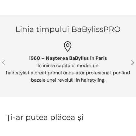
Linia timpului BaBylissPRO
1960 – Nașterea BaByliss în Paris
Anterior
Urm
În inima capitalei modei, un
hair stylist a creat primul ondulator profesional, punând
bazele unei revoluții în hairstyling.
Ți-ar putea plăcea și