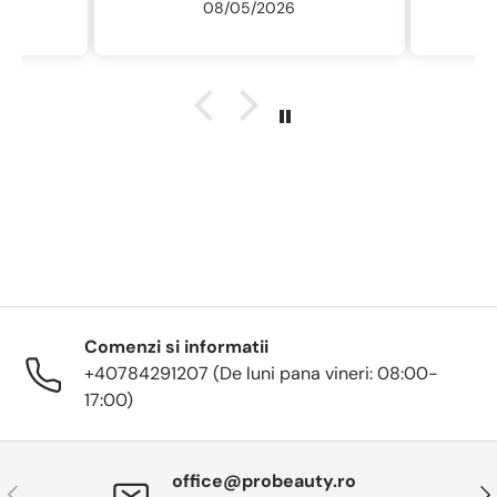
08/05/2026
Comenzi si informatii
+40784291207 (De luni pana vineri: 08:00-
17:00)
office@probeauty.ro
Anterior
Urm