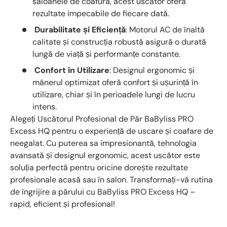
saloanele de coafură, acest uscător oferă
rezultate impecabile de fiecare dată.
Durabilitate și Eficiență
: Motorul AC de înaltă
calitate și construcția robustă asigură o durată
lungă de viață și performanțe constante.
Confort în Utilizare
: Designul ergonomic și
mânerul optimizat oferă confort și ușurință în
utilizare, chiar și în perioadele lungi de lucru
intens.
Alegeți Uscătorul Profesional de Păr BaByliss PRO
Excess HQ pentru o experiență de uscare și coafare de
neegalat. Cu puterea sa impresionantă, tehnologia
avansată și designul ergonomic, acest uscător este
soluția perfectă pentru oricine dorește rezultate
profesionale acasă sau în salon. Transformați-vă rutina
de îngrijire a părului cu BaByliss PRO Excess HQ –
rapid, eficient și profesional!