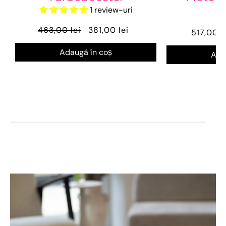
1 review-uri
2
463,00 lei
381,00 lei
517,00 l
Adaugă în coș
Ada