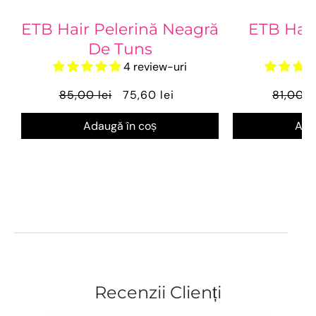
ETB Hair Pelerină Neagră
ETB Hair
De Tuns
4 review-uri
85,00 lei
75,60 lei
81,00 l
Adaugă în coș
Ada
Recenzii Clienți