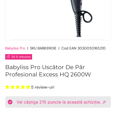
Babyliss Pro
|
SKU
BAB6990IE
|
Cod EAN
3030050165210
36 % reducere
Babyliss Pro Uscător De Păr
Profesional Excess HQ 2600W
5 review-uri
Vei câștiga
215
puncte la această achiziție. 🎉