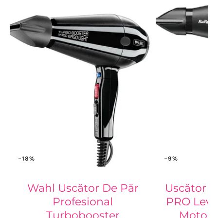
-18%
-9%
Wahl Uscător De Păr
Uscător d
Profesional
PRO Leva
Turbobooster
Motor A