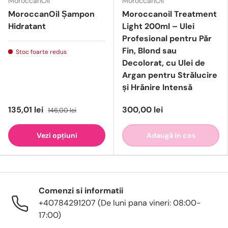
MoroccanOil
MoroccanOil
MoroccanOil Șampon
Moroccanoil Treatment
Hidratant
Light 200ml – Ulei
Profesional pentru Păr
Fin, Blond sau
Stoc foarte redus
Decolorat, cu Ulei de
Argan pentru Strălucire
și Hrănire Intensă
135,01 lei
300,00 lei
146,00 lei
Vezi opțiuni
Adaugă in cos
Comenzi si informatii
+40784291207 (De luni pana vineri: 08:00-
17:00)