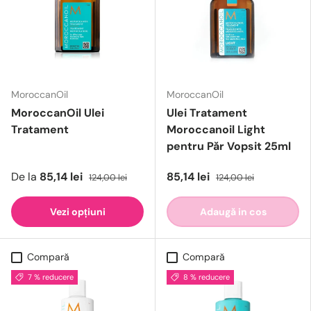
MoroccanOil
MoroccanOil
MoroccanOil Ulei
Ulei Tratament
Tratament
Moroccanoil Light
pentru Păr Vopsit 25ml
De la
85,14 lei
85,14 lei
124,00 lei
124,00 lei
Vezi opțiuni
Adaugă in cos
Compară
Compară
7 % reducere
8 % reducere