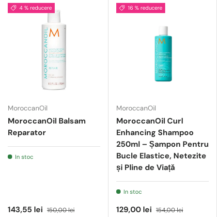
4 % reducere
16 % reducere
MoroccanOil
MoroccanOil
MoroccanOil Balsam
MoroccanOil Curl
Reparator
Enhancing Shampoo
250ml – Șampon Pentru
Bucle Elastice, Netezite
In stoc
și Pline de Viață
In stoc
143,55 lei
129,00 lei
150,00 lei
154,00 lei