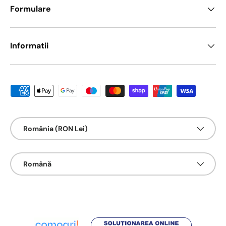
Formulare
Informatii
Metode de platā acceptate
Țarǎ/Regiune
România (RON Lei)
Limbā
Română