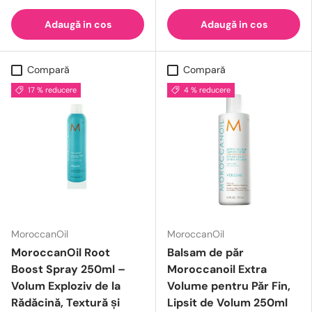
Adaugă in cos
Adaugă in cos
Compară
Compară
17 % reducere
4 % reducere
MoroccanOil
MoroccanOil
MoroccanOil Root
Balsam de păr
Boost Spray 250ml –
Moroccanoil Extra
Volum Exploziv de la
Volume pentru Păr Fin,
Rădăcină, Textură și
Lipsit de Volum 250ml