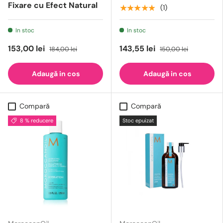
Fixare cu Efect Natural
★★★★★
(1)
In stoc
In stoc
153,00 lei
143,55 lei
184,00 lei
150,00 lei
Adaugă in cos
Adaugă in cos
Compară
Compară
8 % reducere
Stoc epuizat