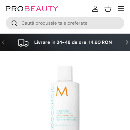
Meniu
Sari la conținut
Logare
Cos
Cǎutare
Cǎutare
Anterior
Urm
Livrare în 24-48 de ore, 14.90 RON