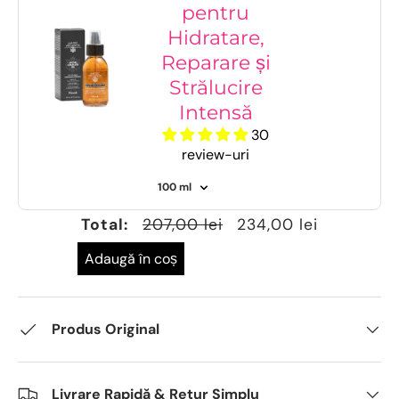
pentru
Hidratare,
Reparare și
Strălucire
Intensă
30
review-uri
Total:
207,00 lei
234,00 lei
Adaugă în coș
Produs Original
Livrare Rapidă & Retur Simplu