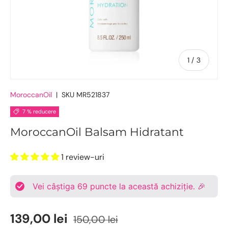
De
1
/
3
MoroccanOil
|
SKU
MR521837
7 % reducere
MoroccanOil Balsam Hidratant
1 review-uri
Vei câștiga
69
puncte la această achiziție. 🎉
139,00 lei
150,00 lei