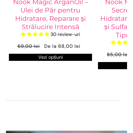
Nook Magic ArganOil –
Nook Ma
Ulei de Păr pentru
Secre
Hidratare, Reparare și
Hidratant
Strălucire Intensă
și Sulfaț
30 review-uri
Tipur
69,00 lei
De la 68,00 lei
85,00 lei
Vezi opțiuni
Ve