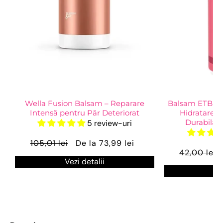
Wella Fusion Balsam – Reparare
Balsam ETB Car
Intensă pentru Păr Deteriorat
Hidratare I
Durabilă p
5 review-uri
105,01 lei
De la 73,99 lei
42,00 lei
Vezi detalii
Ve