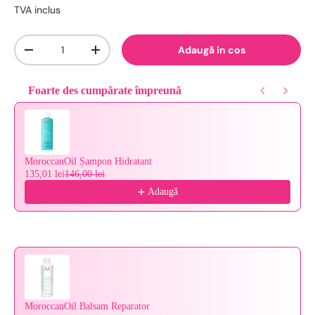
TVA inclus
Cantitate
Adaugă in cos
-
+
Foarte des cumpărate împreună
Use the Previous and Next buttons to navigate through product reco
MoroccanOil Șampon Hidratant
135,01 lei
146,00 lei
Adaugă
MoroccanOil Balsam Reparator