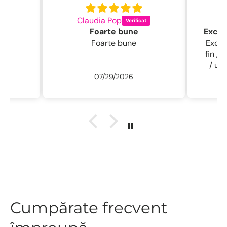
Claudia Pop
L
Foarte bune
Foarte bune
Excelentă perie
fin , 
/ usc
07/29/2026
ne
r
descu
sal
.L
Cumpărate frecvent