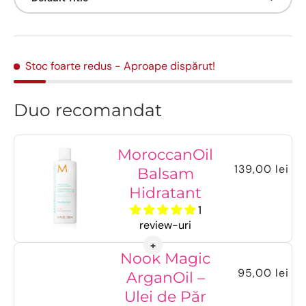
Stoc foarte redus
- Aproape dispărut!
Duo recomandat
MoroccanOil
139,00 lei
Balsam
Hidratant
1
review-uri
Nook Magic
95,00 lei
ArganOil –
Ulei de Păr