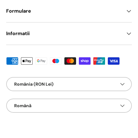
Formulare
Informatii
Metode de platā acceptate
Țarǎ/Regiune
România (RON Lei)
Limbā
Română