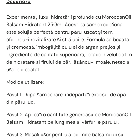
Descriere
Experimentați luxul hidratării profunde cu MoroccanOil
Balsam Hidratant 250ml. Acest balsam excepțional
este soluția perfectă pentru părul uscat și tern,
oferindu-i revitalizare și strălucire. Formula sa bogată
și cremoasă, îmbogățită cu ulei de argan prețios și
ingrediente de calitate superioară, reface nivelul optim
de hidratare al firului de păr, lăsându-l moale, neted și
ușor de coafat.
Mod de utilizare:
Pasul 1: După șamponare, îndepărtați excesul de apă
din părul ud.
Pasul 2: Aplicați o cantitate generoasă de MoroccanOil
Balsam Hidratant pe lungimea și vârfurile părului.
Pasul 3: Masați ușor pentru a permite balsamului să