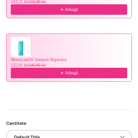
143,55 lei
150,00 lei
Adaugă
MoroccanOil Șampon Reparator
135,01 lei
146,00 lei
Adaugă
Cantitate
Default Title