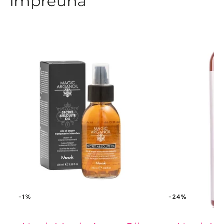
împreună
-1%
-24%