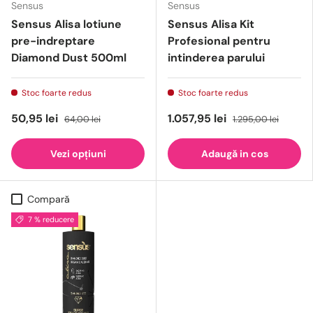
Sensus
Sensus
Sensus Alisa lotiune
Sensus Alisa Kit
pre-indreptare
Profesional pentru
Diamond Dust 500ml
intinderea parului
Stoc foarte redus
Stoc foarte redus
50,95 lei
1.057,95 lei
64,00 lei
1.295,00 lei
Vezi opțiuni
Adaugă in cos
Compară
7 % reducere