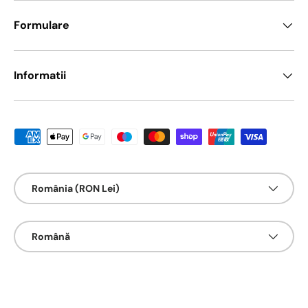
Formulare
Informatii
Metode de platā acceptate
Țarǎ/Regiune
România (RON Lei)
Limbā
Română