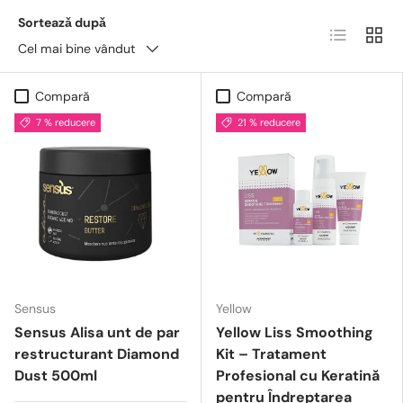
Sorteazǎ dupǎ
Lista
Grid
Cel mai bine vândut
Compară
Compară
7 % reducere
21 % reducere
Sensus
Yellow
Sensus Alisa unt de par
Yellow Liss Smoothing
restructurant Diamond
Kit – Tratament
Dust 500ml
Profesional cu Keratină
pentru Îndreptarea