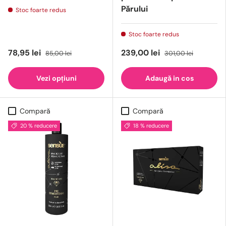
Părului
Stoc foarte redus
Stoc foarte redus
78,95 lei
239,00 lei
85,00 lei
301,00 lei
Vezi opțiuni
Adaugă in cos
Compară
Compară
20 % reducere
18 % reducere