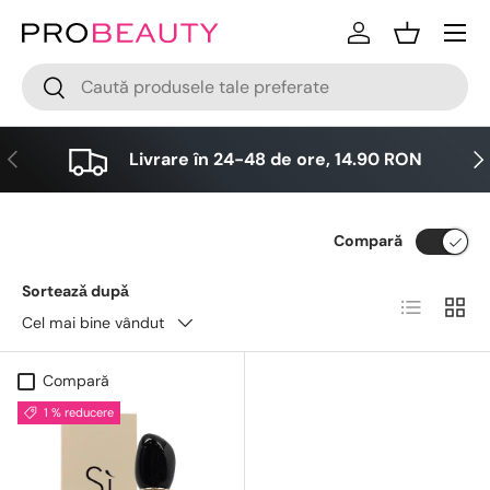
Meniu
Sari la conținut
Logare
Cos
Cǎutare
Cǎutare
Anterior
Urm
Livrare în 24-48 de ore, 14.90 RON
Compară
Sorteazǎ dupǎ
Lista
Grid
Cel mai bine vândut
Compară
1 % reducere