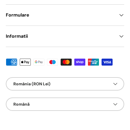
Formulare
Informatii
Metode de platā acceptate
Țarǎ/Regiune
România (RON Lei)
Limbā
Română