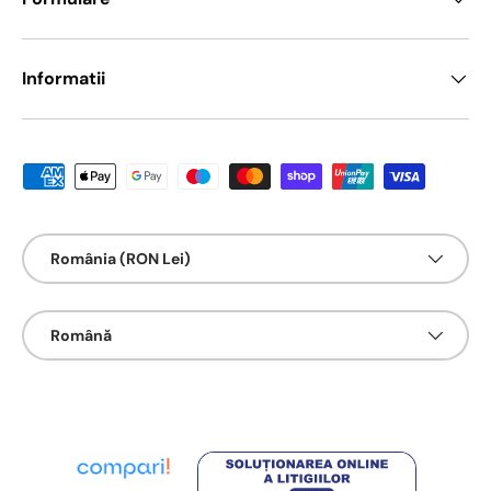
Informatii
Metode de platā acceptate
Țarǎ/Regiune
România (RON Lei)
Limbā
Română