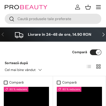
Meniu
Sari la conținut
Logare
Cos
Cǎutare
Cǎutare
Anterior
Urm
Livrare în 24-48 de ore, 14.90 RON
Compară
Sorteazǎ dupǎ
Lista
Grid
Cel mai bine vândut
Compară
Compară
80 % reducere
80 % reducere