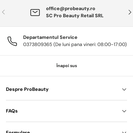
office@probeauty.ro
Anterior
Urm
SC Pro Beauty Retail SRL
Departamentul Service
0373809365 (De luni pana vineri: 08:00-17:00)
Înapoi sus
Despre ProBeauty
FAQs
Formulare