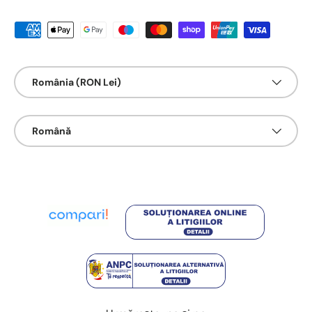
Metode de platā acceptate
Țarǎ/Regiune
România (RON Lei)
Limbā
Română