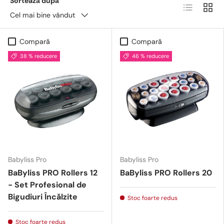
Sorteazǎ dupǎ
Lista
Grid
Cel mai bine vândut
Compară
Compară
38 % reducere
46 % reducere
Babyliss Pro
Babyliss Pro
BaByliss PRO Rollers 12
BaByliss PRO Rollers 20
- Set Profesional de
Bigudiuri Încălzite
Stoc foarte redus
Stoc foarte redus