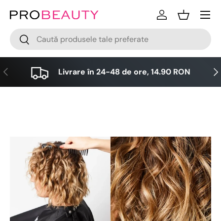
Meniu
Sari la conținut
Logare
Cos
Cǎutare
Cǎutare
Anterior
Urm
Livrare în 24-48 de ore, 14.90 RON