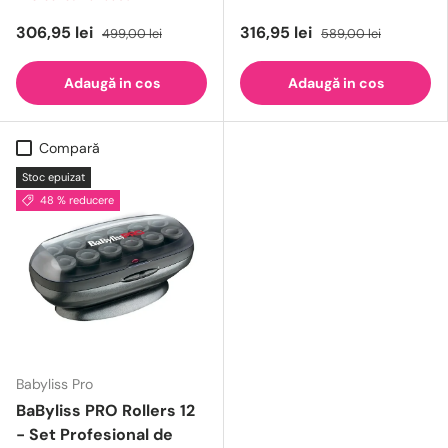
306,95 lei
316,95 lei
499,00 lei
589,00 lei
Adaugă in cos
Adaugă in cos
Compară
Stoc epuizat
48 % reducere
Babyliss Pro
BaByliss PRO Rollers 12
- Set Profesional de