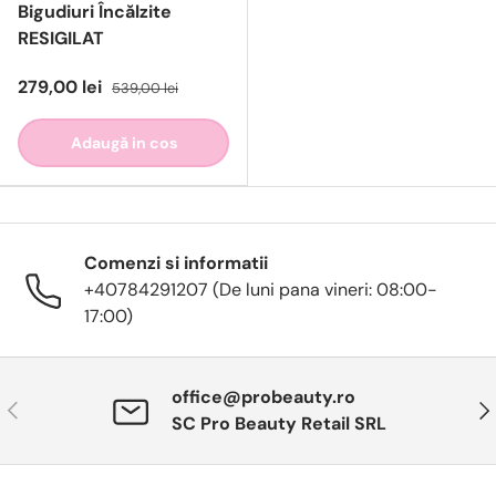
Bigudiuri Încălzite
RESIGILAT
279,00 lei
539,00 lei
Adaugă in cos
Comenzi si informatii
+40784291207 (De luni pana vineri: 08:00-
17:00)
office@probeauty.ro
Anterior
Urm
SC Pro Beauty Retail SRL