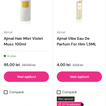
Ajmal
Ajmal
Ajmal Hair Mist Violet
Ajmal Vibe Eau De
Musc 100ml
Parfum For Him 1,5ML
In stoc
95,00 lei
4,00 lei
247,00 lei
5,00 lei
Vezi opțiuni
Vezi opțiuni
Compară
Compară
Stoc epuizat
57 % reducere