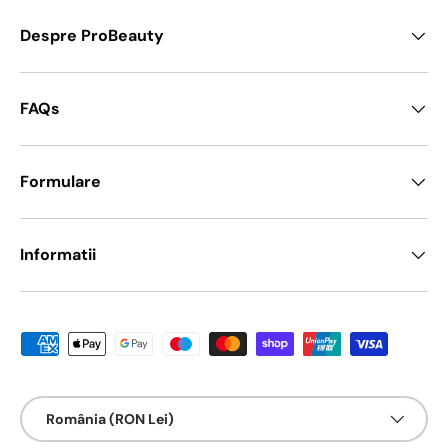
Despre ProBeauty
FAQs
Formulare
Informatii
Metode de platā acceptate
Țarǎ/Regiune
România (RON Lei)