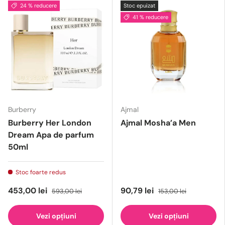
24 % reducere
Stoc epuizat
41 % reducere
Burberry
Ajmal
Burberry Her London
Ajmal Mosha’a Men
Dream Apa de parfum
50ml
Stoc foarte redus
453,00 lei
90,79 lei
593,00 lei
153,00 lei
Vezi opțiuni
Vezi opțiuni