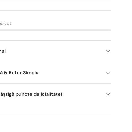
puizat
nal
dă & Retur Simplu
știgă puncte de loialitate!