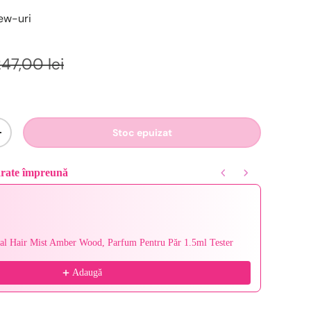
iew-uri
47,00 lei
Stoc epuizat
+
ărate împreună
Next buttons to navigate through product recommendations, or scroll ho
al Hair Mist Amber Wood, Parfum Pentru Păr 1.5ml Tester
Ajmal 
50 ml
279,29 l
Adaugă