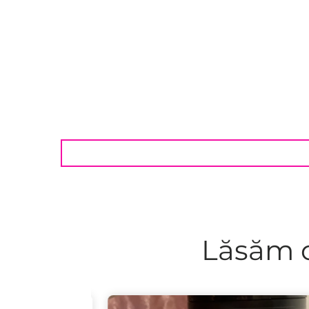
Lăsăm c