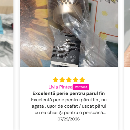
Livia Pintea
Excelentă perie pentru părul fin
Excelentă perie pentru părul fin , nu
agată , ușor de coafat / uscat părul
cu ea chiar și pentru o persoană
neidemanatica . Părul rămâne lucios ,
07/29/2026
bine descurcat și fără frizz, ca la