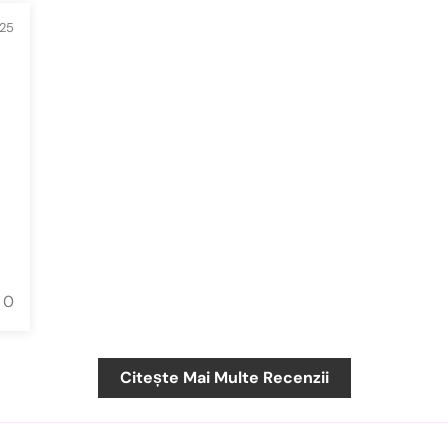
25
0
Citește Mai Multe Recenzii