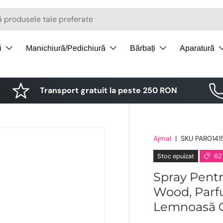
i
Manichiură/Pedichiură
Bărbați
Aparatură
Transport gratuit la peste 250 RON
Ajmal
|
SKU
PAR0141
Stoc epuizat
62
Spray Pentr
Wood, Parf
Lemnoasă O