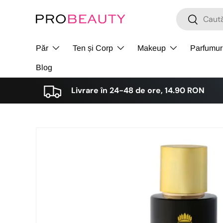
Cǎutare
Cǎutare
Sari la conținut
Păr
Ten și Corp
Makeup
Parfumur
Blog
Livrare în 24-48 de ore, 14.90 RON