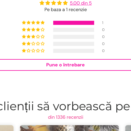
5.00 din 5
Pe baza a 1 recenzie
1
0
0
0
0
Pune o întrebare
lienții să vorbească pe
din 1336 recenzii