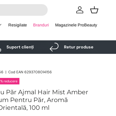
Logare
Cos
Resigilate
Branduri
Magazinele ProBeauty
Suport clienți
Retur produse
56
|
Cod EAN
6293708014156
 % reducere
u Păr Ajmal Hair Mist Amber
um Pentru Păr, Aromă
rientală, 100 ml