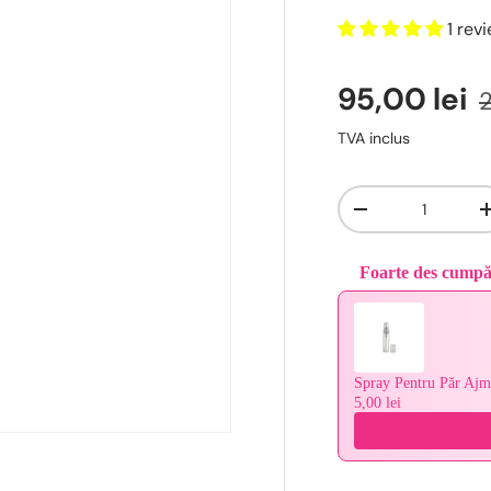
1 rev
95,00 lei
2
TVA inclus
Cantitate
-
Foarte des cump
Use the Previous and 
Spray Pentru Păr Ajm
5,00 lei