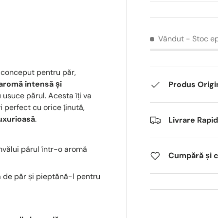
Vândut
- Stoc e
 conceput pentru păr,
aromă intensă și
Produs Origi
u usuce părul. Acesta îți va
i perfect cu orice ținută,
uxurioasă
.
Livrare Rapi
învălui părul într-o aromă
Cumpără și câ
a de păr și pieptănă-l pentru