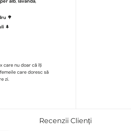
iper alb
,
lavandă
,
dru
🌳
li
🌲
 care nu doar că îți
u femeile care doresc să
e zi.
Recenzii Clienți