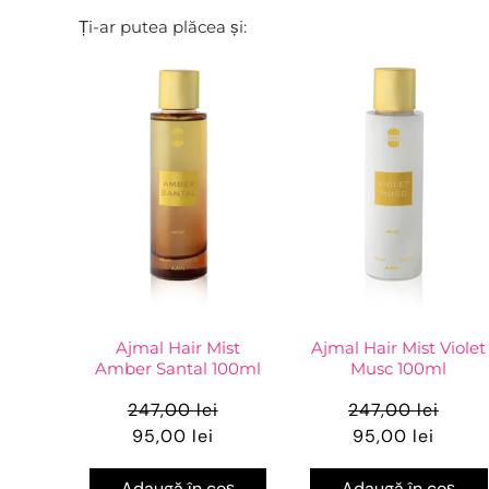
Ți-ar putea plăcea și:
Ajmal Hair Mist
Ajmal Hair Mist Violet
Amber Santal 100ml
Musc 100ml
247,00 lei
247,00 lei
95,00 lei
95,00 lei
Adaugă în coș
Adaugă în coș