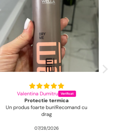
Valentina Dumitru
Codru
Protectie termica
Un produs foarte bun!Recomand cu
Un șampon f
drag
07/28/2026