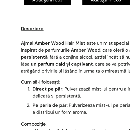
Descriere
Ajmal Amber Wood Hair Mist
este un mist special
inspirat de parfumurile
Amber Wood
, care oferă o
persistentă
, fără a conține alcool, astfel încât să n
lăsa
un parfum cald și captivant
, care se va potriv
atrăgând privirile și lăsând în urma ta o mireasmă
l
Cum să-l folosești
:
Direct pe păr
: Pulverizează mist-ul pentru a 
delicată și persistentă.
Pe peria de păr
: Pulverizează mist-ul pe peri
a distribui uniform aroma.
Compoziție
: