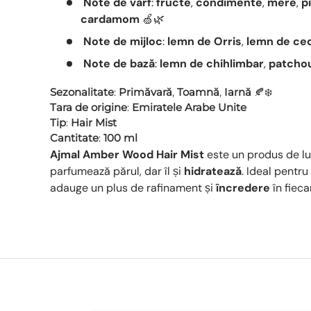
Note de vârf
:
fructe
,
condimente
,
mere
,
p
cardamom
🍏🌿
Note de mijloc
:
lemn de Orris
,
lemn de ce
Note de bază
:
lemn de chihlimbar
,
patchou
Sezonalitate
:
Primăvară
,
Toamnă
,
Iarnă
🍂❄️
Tara de origine
:
Emiratele Arabe Unite
Tip
:
Hair Mist
Cantitate
:
100 ml
Ajmal Amber Wood Hair Mist
este un produs de lux
parfumează părul, dar îl și
hidratează
. Ideal pentr
adauge un plus de rafinament și
încredere
în fiecar