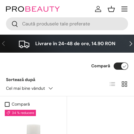
Meniu
Sari la conținut
Logare
Cos
Cǎutare
Cǎutare
Anterior
Urm
Livrare în 24-48 de ore, 14.90 RON
Compară
Sorteazǎ dupǎ
Lista
Grid
Cel mai bine vândut
Compară
34 % reducere