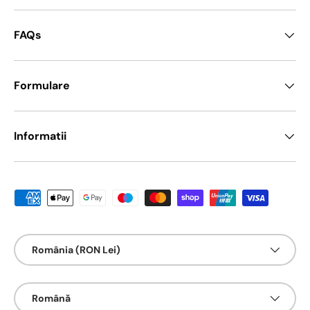
FAQs
Formulare
Informatii
Metode de platā acceptate
Țarǎ/Regiune
România (RON Lei)
Limbā
Română