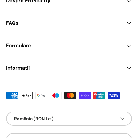
Despre ProBeauty
FAQs
Formulare
Informatii
Metode de platā acceptate
Țarǎ/Regiune
România (RON Lei)
Limbā