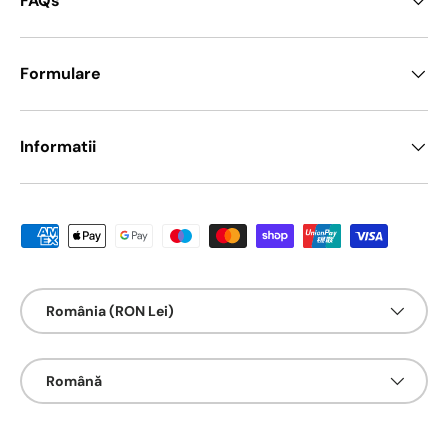
FAQs
Formulare
Informatii
Metode de platā acceptate
Țarǎ/Regiune
România (RON Lei)
Limbā
Română