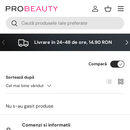
Meniu
Sari la conținut
Logare
Cos
Cǎutare
Cǎutare
Anterior
Urm
Livrare în 24-48 de ore, 14.90 RON
Compară
Sorteazǎ dupǎ
Lista
Grid
Cel mai bine vândut
Nu s-au gasit produse
Comenzi si informatii