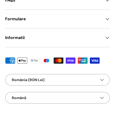
FAQs
Formulare
Informatii
Metode de platā acceptate
Țarǎ/Regiune
România (RON Lei)
Limbā
Română