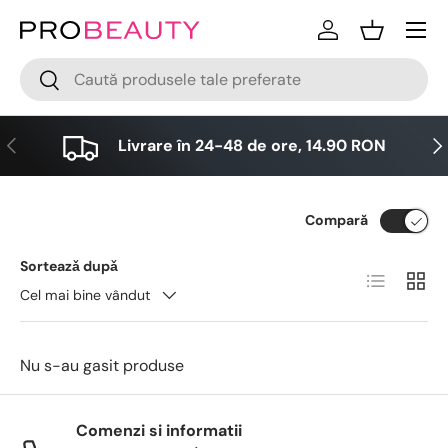
Meniu
Sari la conținut
Logare
Cos
Cǎutare
Cǎutare
Anterior
Urm
Livrare în 24-48 de ore, 14.90 RON
Compară
Sorteazǎ dupǎ
Lista
Grid
Cel mai bine vândut
Nu s-au gasit produse
Comenzi si informatii