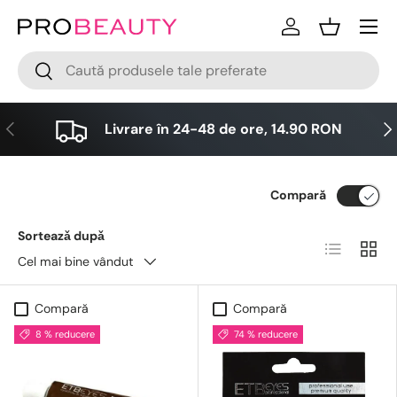
Meniu
Sari la conținut
Logare
Cos
Cǎutare
Cǎutare
Anterior
Urm
Livrare în 24-48 de ore, 14.90 RON
Compară
Sorteazǎ dupǎ
Lista
Grid
Cel mai bine vândut
Compară
Compară
8 % reducere
74 % reducere