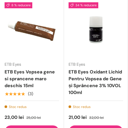
8 % reducere
34 % reducere
ETB Eyes
ETB Eyes
ETB Eyes Vopsea gene
ETB Eyes Oxidant Lichid
si sprancene maro
Pentru Vopsea de Gene
deschis 15ml
și Sprâncene 3% 10VOL
100ml
★★★★★
(3)
Stoc redus
Stoc redus
23,00 lei
21,00 lei
25,00 lei
32,00 lei