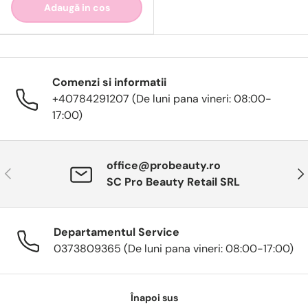
Adaugă in cos
Comenzi si informatii
+40784291207 (De luni pana vineri: 08:00-
17:00)
office@probeauty.ro
Anterior
Urm
SC Pro Beauty Retail SRL
Departamentul Service
0373809365 (De luni pana vineri: 08:00-17:00)
Înapoi sus