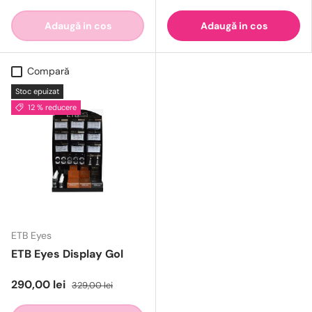
Adaugă in cos
Adaugă in cos
Compară
Stoc epuizat
12 % reducere
ETB Eyes
ETB Eyes Display Gol
290,00 lei
329,00 lei