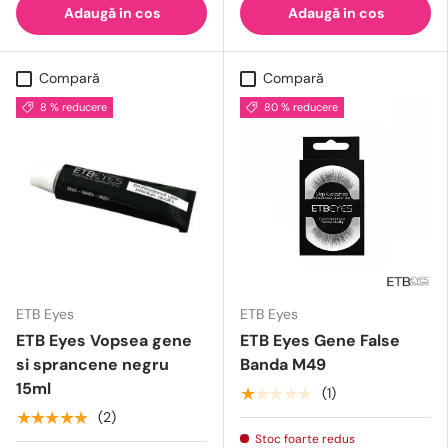
Adaugă in cos
Adaugă in cos
Compară
Compară
8 % reducere
80 % reducere
ETB Eyes
ETB Eyes
ETB Eyes Vopsea gene
ETB Eyes Gene False
si sprancene negru
Banda M49
15ml
★★★★★
(1)
★★★★★
(2)
Stoc foarte redus