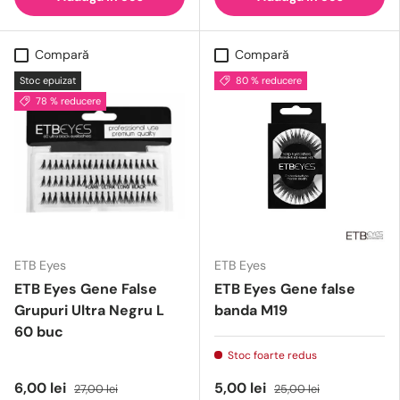
Compară
Compară
Stoc epuizat
80 % reducere
78 % reducere
ETB Eyes
ETB Eyes
ETB Eyes Gene False
ETB Eyes Gene false
Grupuri Ultra Negru L
banda M19
60 buc
Stoc foarte redus
6,00 lei
5,00 lei
27,00 lei
25,00 lei