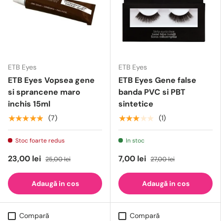
ETB Eyes
ETB Eyes
ETB Eyes Vopsea gene
ETB Eyes Gene false
si sprancene maro
banda PVC si PBT
inchis 15ml
sintetice
★★★★★
★★★★★
(7)
(1)
Stoc foarte redus
In stoc
23,00 lei
7,00 lei
25,00 lei
27,00 lei
Adaugă in cos
Adaugă in cos
Compară
Compară