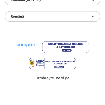
România (RON Lei)
Limbā
Română
Urmărește-ne și pe