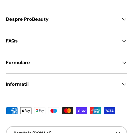
Despre ProBeauty
FAQs
Formulare
Informatii
Metode de platā acceptate
Țarǎ/Regiune