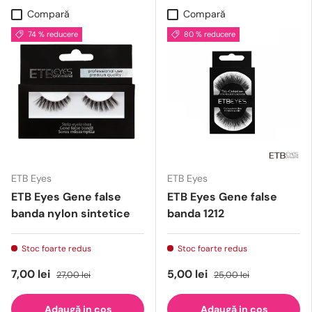
Compară
Compară
74 % reducere
80 % reducere
ETB Eyes
ETB Eyes
ETB Eyes Gene false
ETB Eyes Gene false
banda nylon sintetice
banda 1212
Stoc foarte redus
Stoc foarte redus
7,00 lei
5,00 lei
27,00 lei
25,00 lei
Adaugă in cos
Adaugă in cos