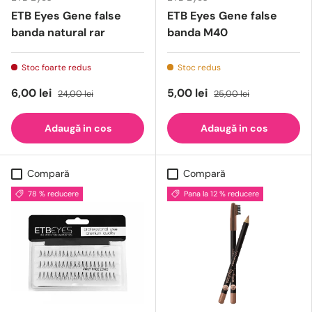
ETB Eyes Gene false
ETB Eyes Gene false
banda natural rar
banda M40
Stoc foarte redus
Stoc redus
6,00 lei
5,00 lei
24,00 lei
25,00 lei
Adaugă in cos
Adaugă in cos
Compară
Compară
78 % reducere
Pana la 12 % reducere