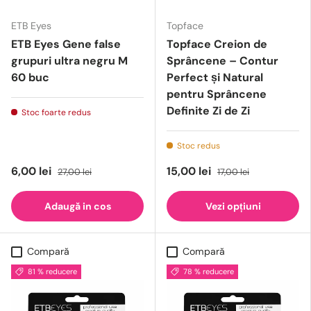
ETB Eyes
Topface
ETB Eyes Gene false
Topface Creion de
grupuri ultra negru M
Sprâncene – Contur
60 buc
Perfect și Natural
pentru Sprâncene
Definite Zi de Zi
Stoc foarte redus
Stoc redus
6,00 lei
15,00 lei
27,00 lei
17,00 lei
Adaugă in cos
Vezi opțiuni
Compară
Compară
81 % reducere
78 % reducere