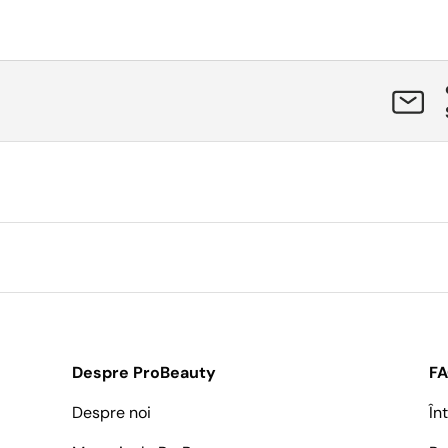
Despre ProBeauty
F
Despre noi
În