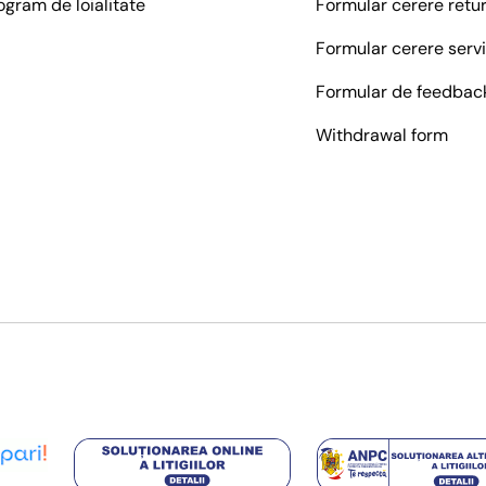
ogram de loialitate
Formular cerere retu
Formular cerere serv
Formular de feedbac
Withdrawal form
Metode de platā acceptate