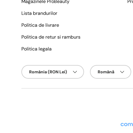
Magazinele ProBeauty
Pr
Lista brandurilor
Politica de livrare
Politica de retur si ramburs
Politica legala
Țarǎ/Regiune
Limbā
România (RON Lei)
Română