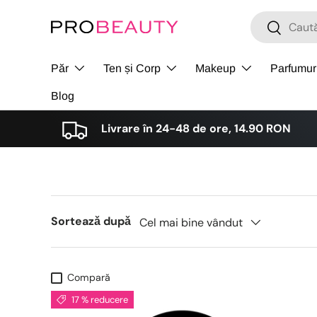
Cǎutare
Cǎutare
Sari la conținut
Păr
Ten și Corp
Makeup
Parfumur
Blog
Livrare în 24-48 de ore, 14.90 RON
Sorteazǎ dupǎ
Cel mai bine vândut
Compară
17 % reducere