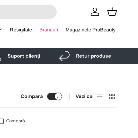
Logare
Cos
Resigilate
Branduri
Magazinele ProBeauty
Suport clienți
Retur produse
Lista
Grid
Compară
Vezi ca
Compară