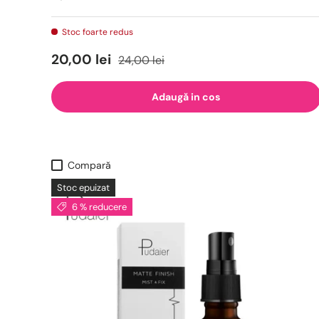
Stoc foarte redus
20,00 lei
24,00 lei
Adaugă in cos
Compară
Stoc epuizat
6 % reducere