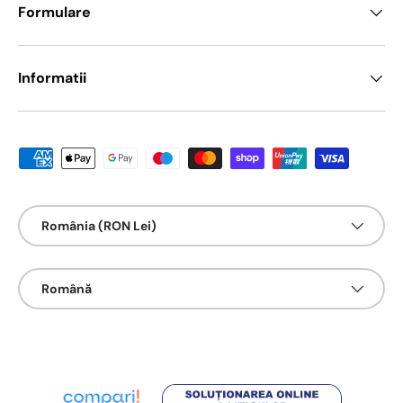
Formulare
Informatii
Metode de platā acceptate
Țarǎ/Regiune
România (RON Lei)
Limbā
Română