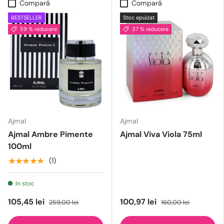
Compară
Compară
BESTSELLER
Stoc epuizat
59 % reducere
37 % reducere
Ajmal
Ajmal
Ajmal Ambre Pimente
Ajmal Viva Viola 75ml
100ml
★★★★★
(1)
In stoc
105,45 lei
100,97 lei
259,00 lei
160,00 lei