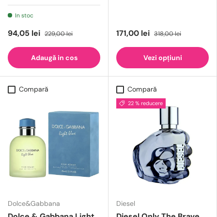
In stoc
94,05 lei
171,00 lei
229,00 lei
318,00 lei
Adaugă in cos
Vezi opțiuni
Compară
Compară
22 % reducere
Dolce&Gabbana
Diesel
Dolce & Gabbana Light
Diesel Only The Brave