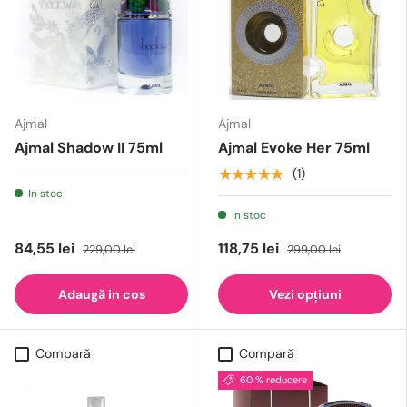
Ajmal
Ajmal
Ajmal Shadow II 75ml
Ajmal Evoke Her 75ml
★★★★★
(1)
In stoc
In stoc
84,55 lei
118,75 lei
229,00 lei
299,00 lei
Adaugă in cos
Vezi opțiuni
Compară
Compară
60 % reducere