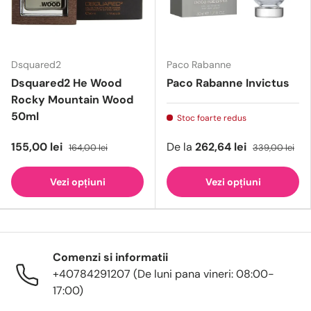
Dsquared2
Paco Rabanne
Dsquared2 He Wood
Paco Rabanne Invictus
Rocky Mountain Wood
50ml
Stoc foarte redus
155,00 lei
De la
262,64 lei
164,00 lei
339,00 lei
Vezi opțiuni
Vezi opțiuni
Comenzi si informatii
+40784291207 (De luni pana vineri: 08:00-
17:00)