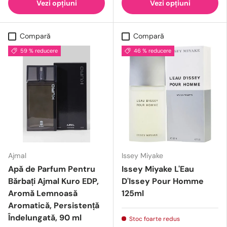
Vezi opțiuni
Vezi opțiuni
Compară
Compară
59 % reducere
46 % reducere
Ajmal
Issey Miyake
Apă de Parfum Pentru
Issey Miyake L'Eau
Bărbați Ajmal Kuro EDP,
D'Issey Pour Homme
Aromă Lemnoasă
125ml
Aromatică, Persistență
Îndelungată, 90 ml
Stoc foarte redus