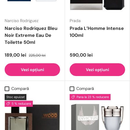
Narciso Rodriguez
Prada
Narciso Rodriquez Bleu
Prada L’Homme Intense
Noir Extreme Eau De
100ml
Toilette 50ml
189,00 lei
590,00 lei
225,00 lei
Vezi opțiuni
Vezi opțiuni
Compară
Compară
Stoc epuizat
Pana la 23 % reducere
5 % reducere