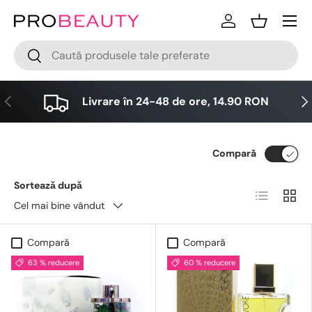
Meniu
Sari la conținut
Logare
Cos
Cǎutare
Cǎutare
Anterior
Urm
Livrare în 24-48 de ore, 14.90 RON
Compară
Sorteazǎ dupǎ
Lista
Grid
Cel mai bine vândut
Compară
Compară
63 % reducere
60 % reducere