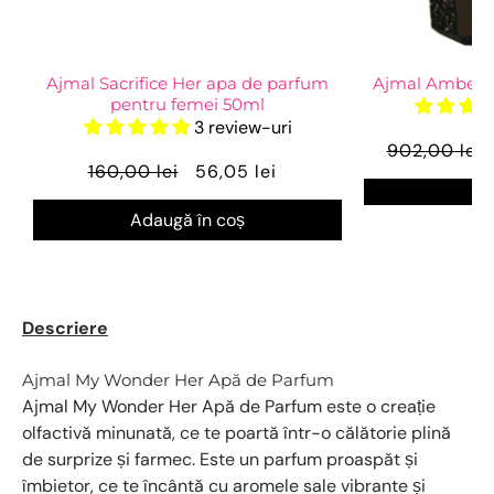
Ajmal Sacrifice Her apa de parfum
Ajmal Amber 
pentru femei 50ml
3 review-uri
902,00 lei
160,00 lei
56,05 lei
Ve
Adaugă în coș
Descriere
Ajmal My Wonder Her Apă de Parfum
Ajmal My Wonder Her Apă de Parfum este o creație
olfactivă minunată, ce te poartă într-o călătorie plină
de surprize și farmec. Este un parfum proaspăt și
îmbietor, ce te încântă cu aromele sale vibrante și