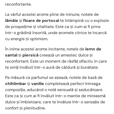
reconfortante.
La vârful acestei arome pline de minune, notele de
lămâie
și
floare de portocal
te întâmpină cu o explozie
de prospețime și vitalitate. Este ca și cum ai fi prins
într-o grădină însorită, unde aromele citrice te încarcă
cu energie și optimism.
În inima acestei arome incitante, notele de
lemn de
santal
și
piersică
creează un amestec dulce și
reconfortant. Este un moment de răsfăț olfactiv, în care
te simți învăluit într-o aură de căldură și bunătate.
Pe măsură ce parfumul se așează, notele de bază de
chihlimbar
și
vanilie
completează perfect întreaga
compoziție, aducând o notă senzuală și seducătoare.
Este ca și cum ai fi învăluit într-o mantie de mireasmă
dulce și îmbietoare, care te învăluie într-o senzație de
confort și plenitudine.