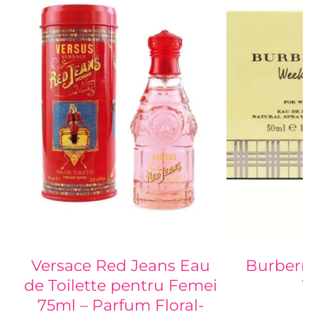
Versace Red Jeans Eau
Burberry
de Toilette pentru Femei
W
75ml – Parfum Floral-
20