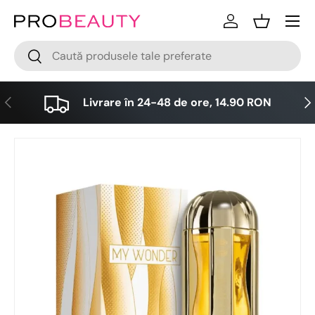
Meniu
Sari la conținut
Logare
Cos
Cǎutare
Cǎutare
Anterior
Urm
Livrare în 24-48 de ore, 14.90 RON