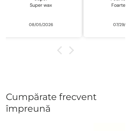
Foarte bune
Excelentă perie
fin , 
/ usc
07/29/2026
ne
r
descu
sal
.L
Cumpărate frecvent
împreună