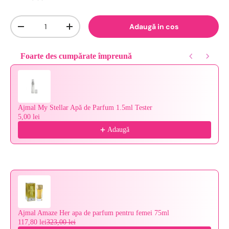
Cantitate
Adaugă in cos
-
+
Foarte des cumpărate împreună
Use the Previous and Next buttons to navigate through product reco
Ajmal My Stellar Apă de Parfum 1.5ml Tester
5,00 lei
Adaugă
Ajmal Amaze Her apa de parfum pentru femei 75ml
117,80 lei
323,00 lei