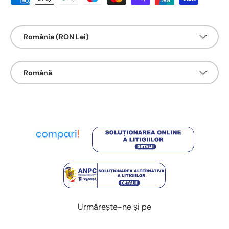
Țarǎ/Regiune
România (RON Lei)
Limbā
Română
Urmărește-ne și pe