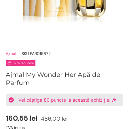
Ajmal
|
SKU
PAR015672
67 % reducere
Ajmal My Wonder Her Apă de
Parfum
Vei câștiga
80
puncte la această achiziție. 🎉
160,55 lei
486,00 lei
TVA inclus