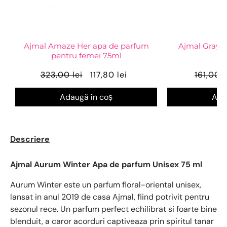
Ajmal Amaze Her apa de parfum
Ajmal Gray 
pentru femei 75ml
323,00 lei
117,80 lei
161,00 l
Adaugă în coș
Ada
Descriere
Ajmal Aurum Winter Apa de parfum Unisex 75 ml
Aurum Winter este un parfum floral-oriental unisex,
lansat in anul 2019 de casa Ajmal, fiind potrivit pentru
sezonul rece. Un parfum perfect echilibrat si foarte bine
blenduit, a caror acorduri captiveaza prin spiritul tanar