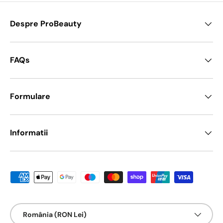
Despre ProBeauty
FAQs
Formulare
Informatii
Metode de platā acceptate
Țarǎ/Regiune
România (RON Lei)