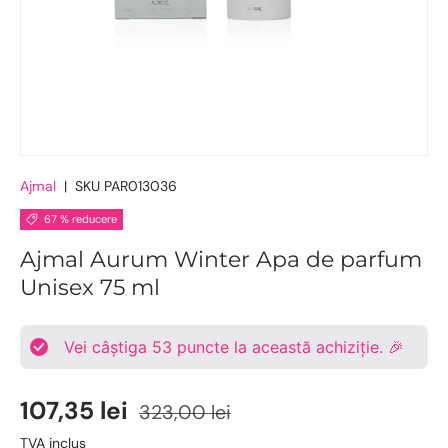
Ajmal
|
SKU
PAR013036
67 % reducere
Ajmal Aurum Winter Apa de parfum
Unisex 75 ml
Vei câștiga
53
puncte la această achiziție. 🎉
107,35 lei
323,00 lei
TVA inclus