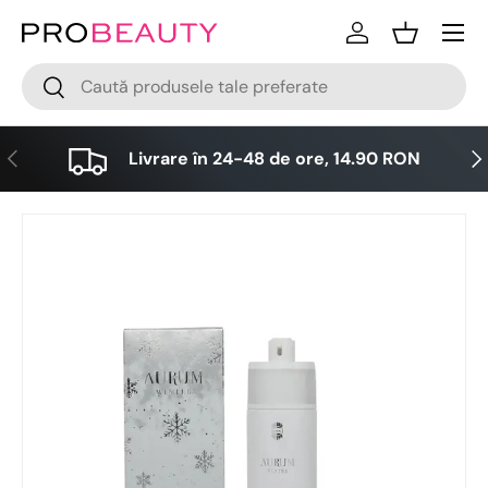
Meniu
Sari la conținut
Logare
Cos
Cǎutare
Cǎutare
Anterior
Urm
Livrare în 24-48 de ore, 14.90 RON