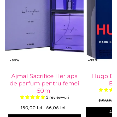
-65%
-39%
Ajmal Sacrifice Her apa
Hugo Bo
de parfum pentru femei
ED
50ml
3 review-uri
199,00 l
160,00 lei
56,05 lei
Ada