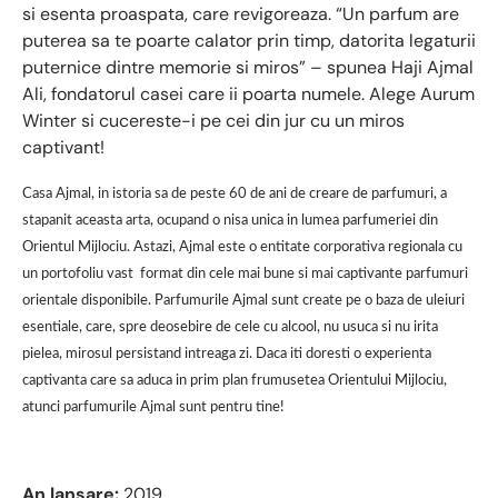
si esenta proaspata, care revigoreaza. “Un parfum are
puterea sa te poarte calator prin timp, datorita legaturii
puternice dintre memorie si miros” – spunea Haji Ajmal
Ali, fondatorul casei care ii poarta numele. Alege Aurum
Winter si cucereste-i pe cei din jur cu un miros
captivant!
Casa Ajmal, in istoria sa de peste 60 de ani de creare de parfumuri, a
stapanit aceasta arta, ocupand o nisa unica in lumea parfumeriei din
Orientul Mijlociu. Astazi, Ajmal este o entitate corporativa regionala cu
un portofoliu vast format din cele mai bune si mai captivante parfumuri
orientale disponibile. Parfumurile Ajmal sunt create pe o baza de uleiuri
esentiale, care, spre deosebire de cele cu alcool, nu usuca si nu irita
pielea, mirosul persistand intreaga zi. Daca iti doresti o experienta
captivanta care sa aduca in prim plan frumusetea Orientului Mijlociu,
atunci parfumurile Ajmal sunt pentru tine!
An lansare:
2019