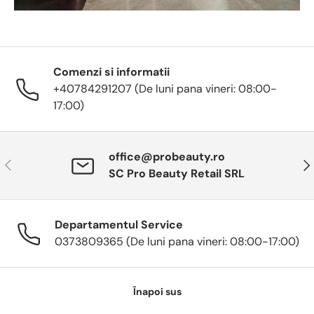
Comenzi si informatii
+40784291207 (De luni pana vineri: 08:00-
17:00)
office@probeauty.ro
Anterior
Urm
SC Pro Beauty Retail SRL
Departamentul Service
0373809365 (De luni pana vineri: 08:00-17:00)
Înapoi sus