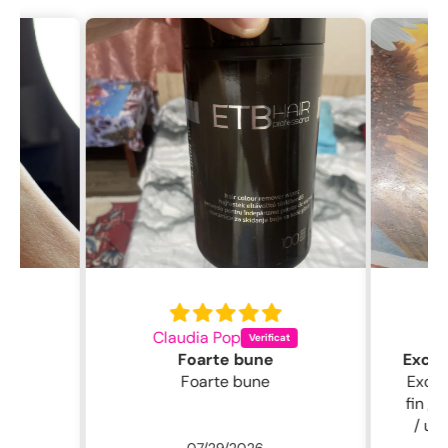
Claudia Pop
L
Foarte bune
Foarte bune
Excelentă perie
fin , 
/ usc