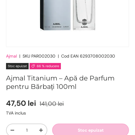
Ajmal
|
SKU
PAR002030
|
Cod EAN
6293708002030
Stoc epuizat
66 % reducere
Ajmal Titanium – Apă de Parfum
pentru Bărbați 100ml
47,50 lei
141,00 lei
TVA inclus
Cantitate
Stoc epuizat
-
+