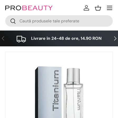
Meniu
Sari la conținut
Logare
Cos
Cǎutare
Cǎutare
Anterior
Urm
Livrare în 24-48 de ore, 14.90 RON