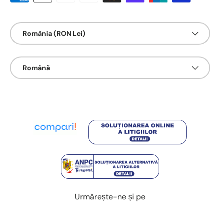
Țarǎ/Regiune
România (RON Lei)
Limbā
Română
Urmărește-ne și pe