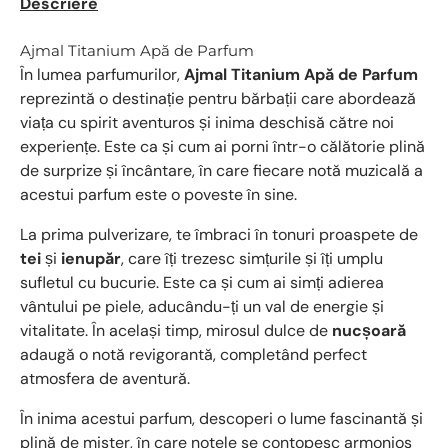
Descriere
Ajmal Titanium Apă de Parfum
În lumea parfumurilor,
Ajmal Titanium Apă de Parfum
reprezintă o destinație pentru bărbații care abordează
viața cu spirit aventuros și inima deschisă către noi
experiențe. Este ca și cum ai porni într-o călătorie plină
de surprize și încântare, în care fiecare notă muzicală a
acestui parfum este o poveste în sine.
La prima pulverizare, te îmbraci în tonuri proaspete de
tei
și
ienupăr
, care îți trezesc simțurile și îți umplu
sufletul cu bucurie. Este ca și cum ai simți adierea
vântului pe piele, aducându-ți un val de energie și
vitalitate. În același timp, mirosul dulce de
nucșoară
adaugă o notă revigorantă, completând perfect
atmosfera de aventură.
În inima acestui parfum, descoperi o lume fascinantă și
plină de mister, în care notele se contopesc armonios