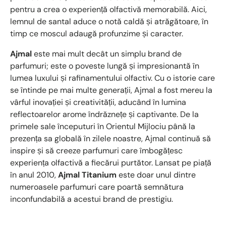
pentru a crea o experiență olfactivă memorabilă. Aici,
lemnul de santal aduce o notă caldă și atrăgătoare, în
timp ce moscul adaugă profunzime și caracter.
Ajmal
este mai mult decât un simplu brand de
parfumuri; este o poveste lungă și impresionantă în
lumea luxului și rafinamentului olfactiv. Cu o istorie care
se întinde pe mai multe generații, Ajmal a fost mereu la
vârful inovației și creativității, aducând în lumina
reflectoarelor arome îndrăznețe și captivante. De la
primele sale începuturi în Orientul Mijlociu până la
prezența sa globală în zilele noastre, Ajmal continuă să
inspire și să creeze parfumuri care îmbogățesc
experiența olfactivă a fiecărui purtător. Lansat pe piață
în anul 2010,
Ajmal Titanium
este doar unul dintre
numeroasele parfumuri care poartă semnătura
inconfundabilă a acestui brand de prestigiu.