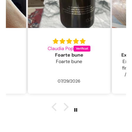
Claudia Pop
L
Foarte bune
Foarte bune
Excelentă perie
fin , 
/ usc
07/29/2026
ne
r
descu
sal
.L