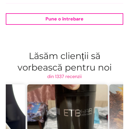
Pune o întrebare
Lăsăm clienții să
vorbească pentru noi
din 1337 recenzii