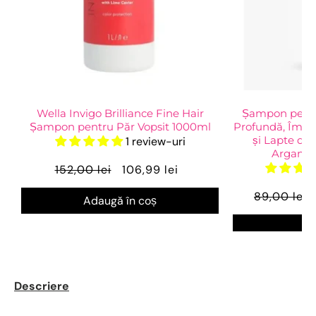
Wella Invigo Brilliance Fine Hair
Șampon pentr
Șampon pentru Păr Vopsit 1000ml
Profundă, Îmbog
și Lapte de
1 review-uri
ArganOi
152,00 lei
106,99 lei
89,00 lei
Adaugă în coș
Ve
Descriere