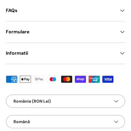
FAQs
Formulare
Informatii
Metode de platā acceptate
Țarǎ/Regiune
România (RON Lei)
Limbā
Română