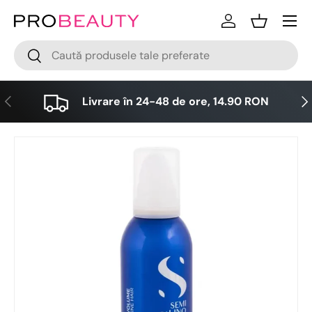
Meniu
Sari la conținut
Logare
Cos
Cǎutare
Cǎutare
Anterior
Urm
Livrare în 24-48 de ore, 14.90 RON