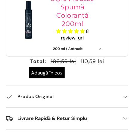
Spumă
Colorantă
200ml
8
review-uri
Total:
103,59 lei
110,59 lei
Adaugă în coș
Produs Original
Livrare Rapidă & Retur Simplu