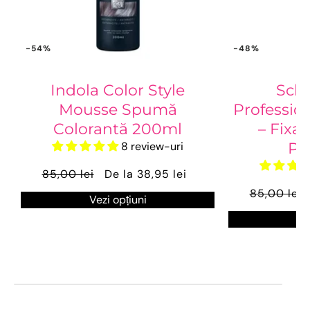
-54%
-48%
Indola Color Style
Sch
Mousse Spumă
Profession
Colorantă 200ml
– Fixat
8 review-uri
Pu
85,00 lei
De la 38,95 lei
85,00 lei
Vezi opțiuni
Ve