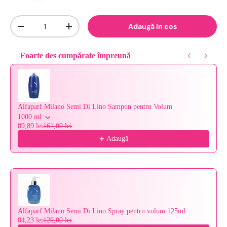
Cantitate
Adaugă in cos
-
+
Foarte des cumpărate împreună
Use the Previous and Next buttons to navigate through product reco
Alfaparf Milano Semi Di Lino Sampon pentru Volum
1000 ml
89,89 lei
161,00 lei
Adaugă
Alfaparf Milano Semi Di Lino Spray pentru volum 125ml
84,23 lei
129,00 lei