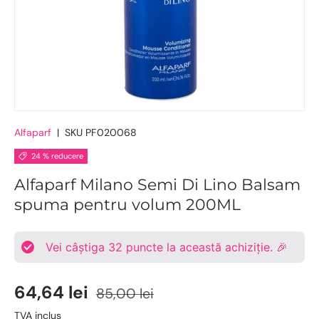
Alfaparf
|
SKU
PF020068
24 % reducere
Alfaparf Milano Semi Di Lino Balsam
spuma pentru volum 200ML
Vei câștiga
32
puncte la această achiziție. 🎉
64,64 lei
85,00 lei
TVA inclus