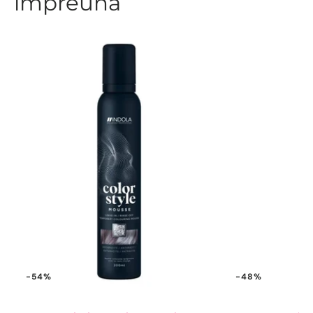
împreună
-54%
-48%