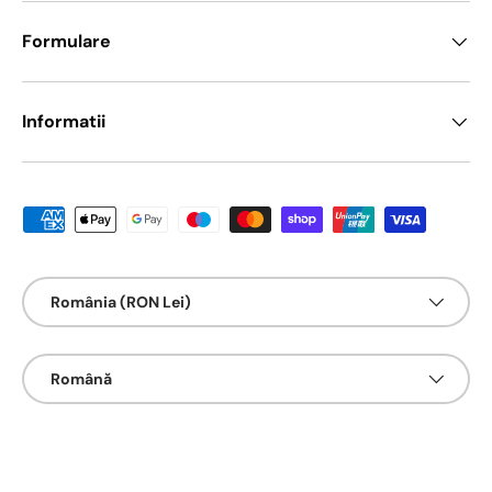
Formulare
Informatii
Metode de platā acceptate
Țarǎ/Regiune
România (RON Lei)
Limbā
Română