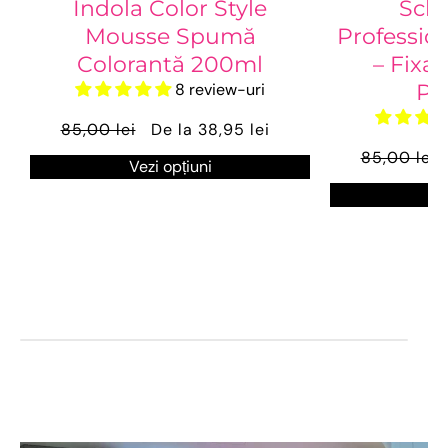
Indola Color Style
Sch
Mousse Spumă
Profession
Colorantă 200ml
– Fixat
8 review-uri
Pu
85,00 lei
De la 38,95 lei
85,00 lei
Vezi opțiuni
Ve