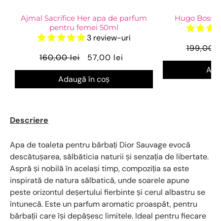
Ajmal Sacrifice Her apa de parfum
Hugo Boss D
pentru femei 50ml
3 review-uri
199,00 l
160,00 lei
57,00 lei
Ada
Adaugă în coș
Descriere
Apa de toaleta pentru bărbați Dior Sauvage evocă
descătușarea, sălbăticia naturii și senzația de libertate.
Aspră și nobilă în același timp, compoziția sa este
inspirată de natura sălbatică, unde soarele apune
peste orizontul deșertului fierbinte și cerul albastru se
întunecă. Este un parfum aromatic proaspăt, pentru
bărbații care își depășesc limitele. Ideal pentru fiecare