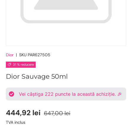
Dior
|
SKU
PAR627505
31 % reducere
Dior Sauvage 50ml
Vei câștiga
222
puncte la această achiziție. 🎉
444,92 lei
647,00 lei
TVA inclus