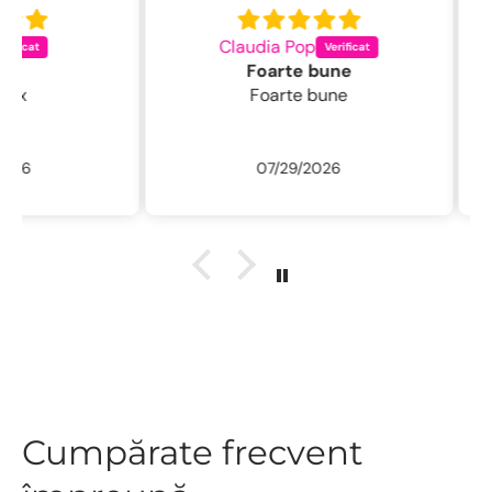
Claudia Pop
L
Foarte bune
Foarte bune
Excelentă perie
fin , 
/ usc
07/29/2026
ne
r
descu
sal
.L
Cumpărate frecvent