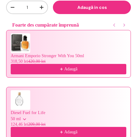
Cantitate
Adaugă in cos
-
+
Foarte des cumpărate împreună
Use the Previous and Next buttons to navigate through product reco
Armani Emporio Stronger With You 50ml
318,50 lei
420,00 lei
Adaugă
Diesel Fuel for Life
50 ml
124,46 lei
209,00 lei
Adaugă