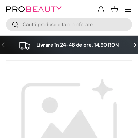
Meniu
Sari la conținut
Logare
Cos
Cǎutare
Cǎutare
Anterior
Urm
Livrare în 24-48 de ore, 14.90 RON