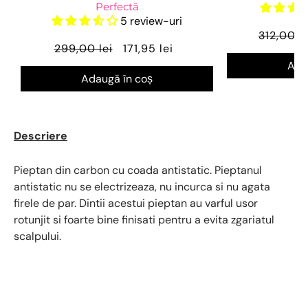
Perfectă
5 review-uri
312,00 le
299,00 lei
171,95 lei
Ada
Adaugă în coș
Descriere
Pieptan din carbon cu coada antistatic. Pieptanul
antistatic nu se electrizeaza, nu incurca si nu agata
firele de par. Dintii acestui pieptan au varful usor
rotunjit si foarte bine finisati pentru a evita zgariatul
scalpului.