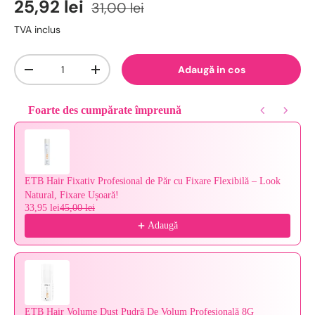
25,92 lei
31,00 lei
TVA inclus
Cantitate
Adaugă in cos
-
+
Foarte des cumpărate împreună
Use the Previous and Next buttons to navigate through product reco
ETB Hair Fixativ Profesional de Păr cu Fixare Flexibilă – Look
Natural, Fixare Ușoară!
33,95 lei
45,00 lei
Adaugă
ETB Hair Volume Dust Pudră De Volum Profesională 8G