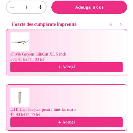
Cantitate
Adaugă in cos
-
+
Foarte des cumpărate împreună
Use the Previous and Next buttons to navigate through product reco
Olivia Garden SilkCut XL 6 inch
306,41 lei
345,00 lei
Adaugă
ETB Hair Pieptan pentru tuns lat maro
10,90 lei
13,00 lei
Adaugă