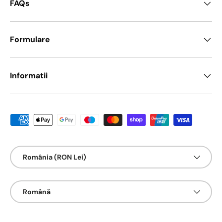
FAQs
Formulare
Informatii
Metode de platā acceptate
Țarǎ/Regiune
România (RON Lei)
Limbā
Română