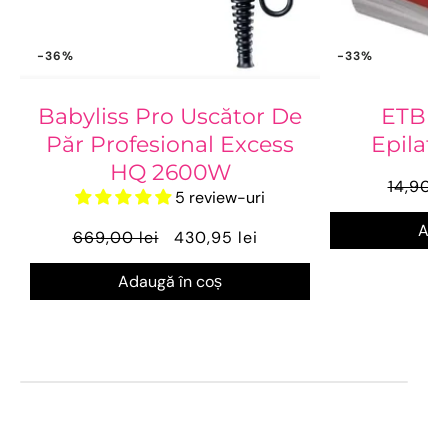
-36%
-33%
Babyliss Pro Uscător De
ETB 
Păr Profesional Excess
Epilat
HQ 2600W
14,90 l
5 review-uri
Ada
669,00 lei
430,95 lei
Adaugă în coș