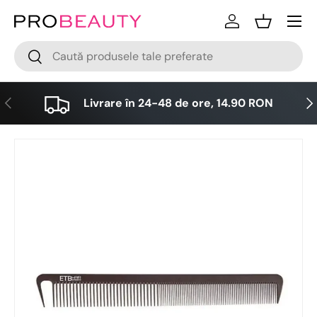
Meniu
Sari la conținut
Logare
Cos
Cǎutare
Cǎutare
Anterior
Urm
Livrare în 24-48 de ore, 14.90 RON