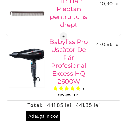
ETB Hair
10,90 lei
Pieptan
pentru tuns
drept
Babyliss Pro
430,95 lei
Uscător De
Păr
Profesional
Excess HQ
2600W
5
review-uri
Total:
441,85 lei
441,85 lei
Adaugă în coș