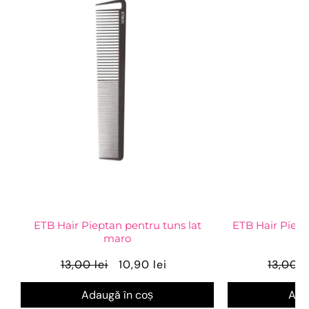
ETB Hair Pieptan pentru tuns lat
ETB Hair Piepta
maro
13,00 lei
10,90 lei
13,00 l
Adaugă în coș
Ada