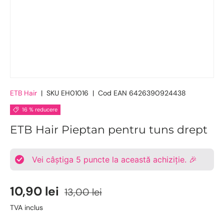
ETB Hair
|
SKU
EH01016
|
Cod EAN
6426390924438
16 % reducere
ETB Hair Pieptan pentru tuns drept
Vei câștiga
5
puncte la această achiziție. 🎉
10,90 lei
13,00 lei
TVA inclus