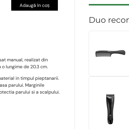
Adaugă în coș
Duo reco
sat manual, realizat din
cu o lungime de 20.3 cm.
terial in timpul pieptanarii.
sa parului. Marginile
otectia parului si a scalpului.