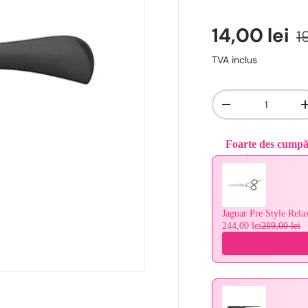
14,00 lei
1
TVA inclus
Cantitate
-
Foarte des cump
Use the Previous and 
Jaguar Pre Style Rela
244,00 lei
289,00 lei