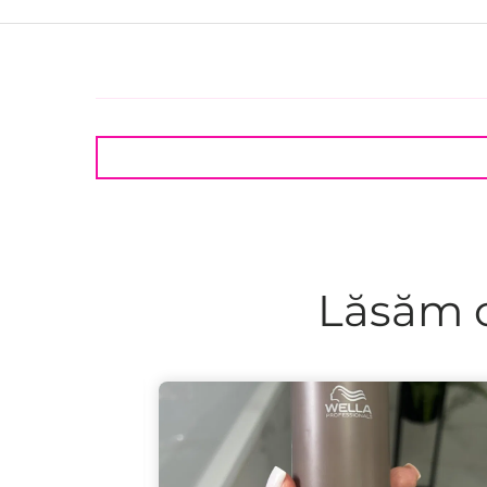
Lăsăm c