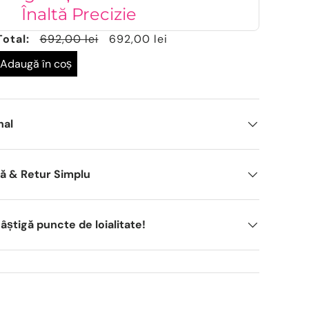
Înaltă Precizie
Total:
692,00 lei
692,00 lei
Adaugă în coș
nal
dă & Retur Simplu
știgă puncte de loialitate!