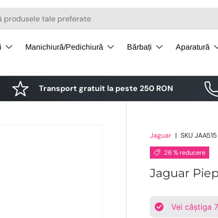
i
Manichiură/Pedichiură
Bărbați
Aparatură
Transport gratuit la peste 250 RON
Jaguar
|
SKU
JAA515
26 % reducere
Jaguar Piep
Vei câștiga