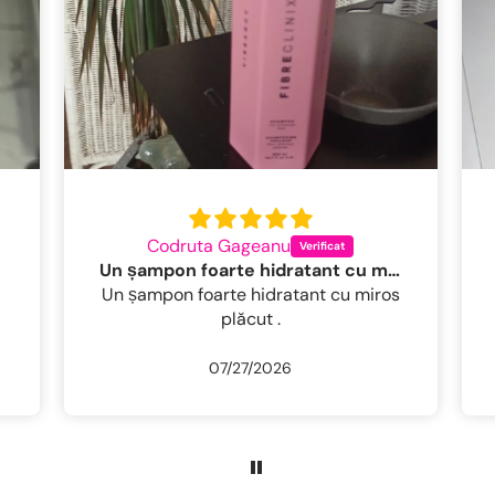
Claudia Pop
ros plăcut
îs ok
s
îs ok
07/26/2026