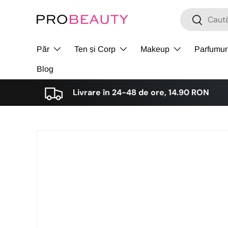
Cǎutare
Cǎutare
Sari la conținut
Păr
Ten și Corp
Makeup
Parfumur
Blog
Livrare în 24-48 de ore, 14.90 RON