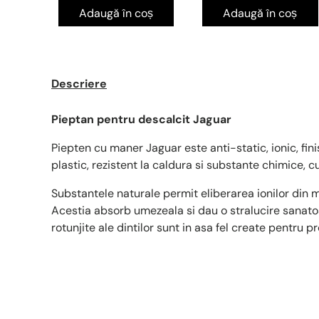
Adaugă în coș
Adaugă în coș
Descriere
Pieptan pentru descalcit Jaguar
Piepten cu maner Jaguar este anti-static, ionic, fini
plastic, rezistent la caldura si substante chimice, 
Substantele naturale permit eliberarea ionilor din ma
Acestia absorb umezeala si dau o stralucire sanatoa
rotunjite ale dintilor sunt in asa fel create pentru pr