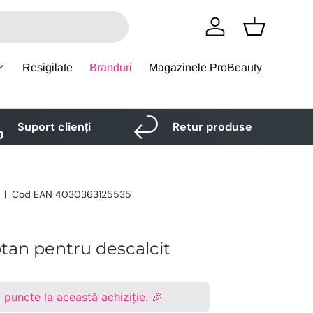
Logare
Cos
Resigilate
Branduri
Magazinele ProBeauty
Suport clienți
Retur produse
|
Cod EAN
4030363125535
tan pentru descalcit
7
puncte la această achiziție. 🎉