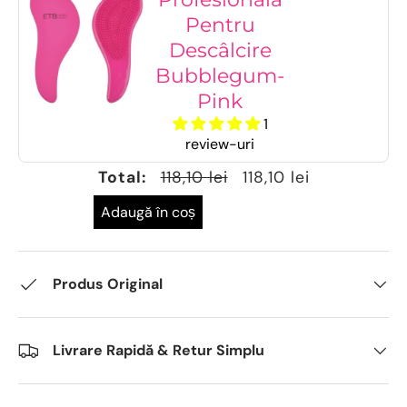
Pentru
Descâlcire
Bubblegum-
Pink
1
review-uri
Total:
118,10 lei
118,10 lei
Adaugă în coș
Produs Original
Livrare Rapidă & Retur Simplu