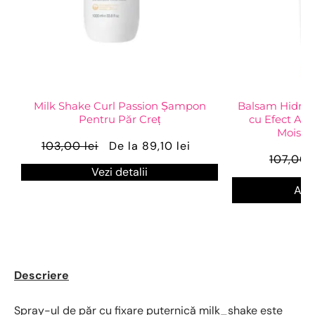
Milk Shake Curl Passion Șampon
Balsam Hidrata
Pentru Păr Creț
cu Efect Ant
Moistu
103,00 lei
De la 89,10 lei
107,00 l
Vezi detalii
Ada
Descriere
Spray-ul de păr cu fixare puternică milk_shake este