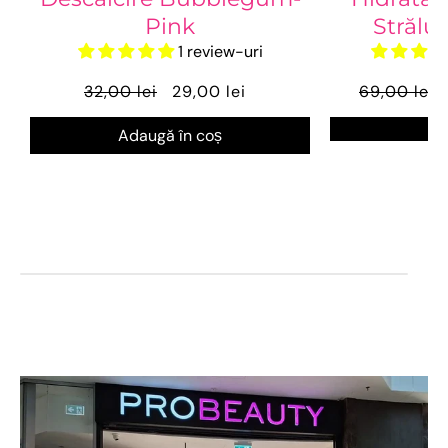
Pink
Strălu
1 review-uri
32,00 lei
29,00 lei
69,00 lei
Ve
Adaugă în coș