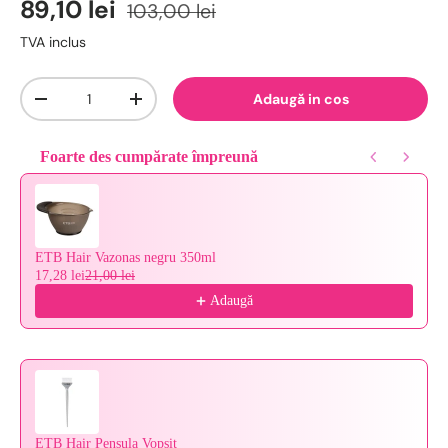
89,10 lei
103,00 lei
TVA inclus
Cantitate
Adaugă in cos
-
+
Foarte des cumpărate împreună
Use the Previous and Next buttons to navigate through product reco
ETB Hair Vazonas negru 350ml
17,28 lei
21,00 lei
Adaugă
ETB Hair Pensula Vopsit