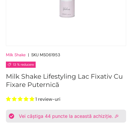
Milk Shake
|
SKU
MS061953
13 % reducere
Milk Shake Lifestyling Lac Fixativ Cu
Fixare Puternică
1 review-uri
Vei câștiga
44
puncte la această achiziție. 🎉