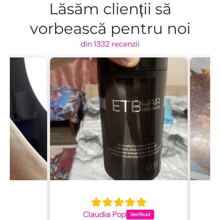
Lăsăm clienții să
vorbească pentru noi
din 1332 recenzii
Claudia Pop
L