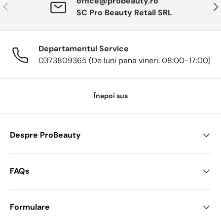
office@probeauty.ro
Anterior
Urm
SC Pro Beauty Retail SRL
Departamentul Service
0373809365 (De luni pana vineri: 08:00-17:00)
Înapoi sus
Despre ProBeauty
FAQs
Formulare