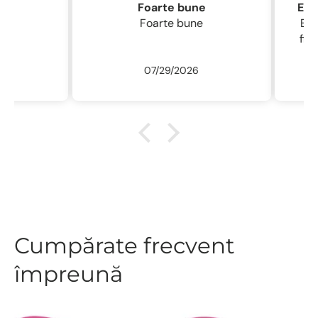
Foarte bune
Foarte bune
Excelentă perie
fin , 
/ usc
07/29/2026
ne
r
descu
sal
.L
Cumpărate frecvent
împreună