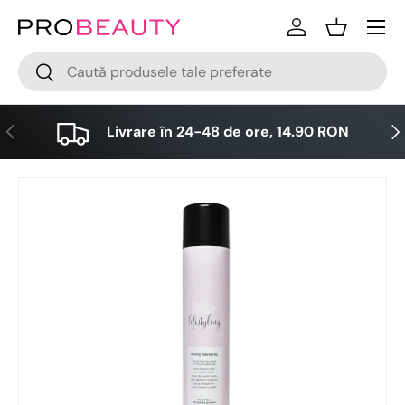
Meniu
Sari la conținut
Logare
Cos
Cǎutare
Cǎutare
Anterior
Urm
Livrare în 24-48 de ore, 14.90 RON