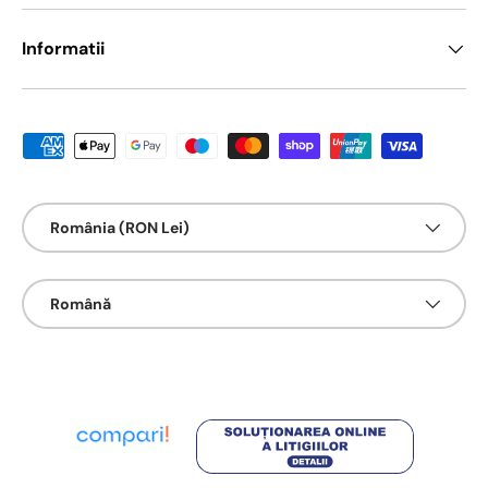
Informatii
Metode de platā acceptate
Țarǎ/Regiune
România (RON Lei)
Limbā
Română