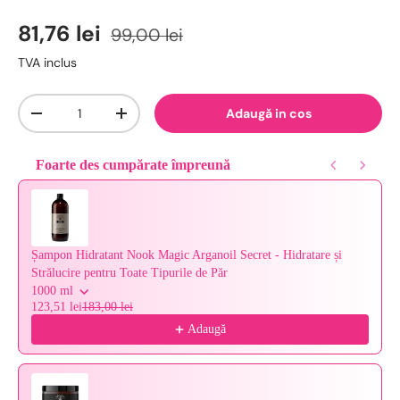
81,76 lei
99,00 lei
TVA inclus
Cantitate
Adaugă in cos
-
+
Foarte des cumpărate împreună
Use the Previous and Next buttons to navigate through product reco
Șampon Hidratant Nook Magic Arganoil Secret - Hidratare și
Strălucire pentru Toate Tipurile de Păr
1000 ml
123,51 lei
183,00 lei
Adaugă