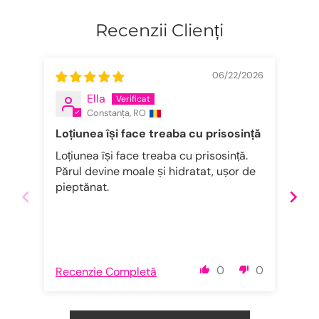
Recenzii Clienți
06/22/2026
Ella
Constanța, RO
Loțiunea își face treaba cu prisosință
Mas
Loțiunea își face treaba cu prisosință.
Foa
Părul devine moale și hidratat, ușor de
ea
pieptănat.
0
0
Recenzie Completă
Rec