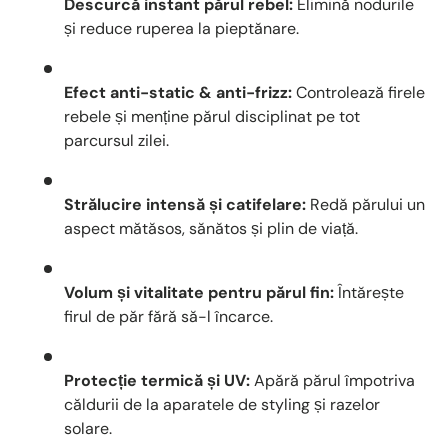
Descurcă instant părul rebel:
Elimină nodurile
și reduce ruperea la pieptănare.
Efect anti-static & anti-frizz:
Controlează firele
rebele și menține părul disciplinat pe tot
parcursul zilei.
Strălucire intensă și catifelare:
Redă părului un
aspect mătăsos, sănătos și plin de viață.
Volum și vitalitate pentru părul fin:
Întărește
firul de păr fără să-l încarce.
Protecție termică și UV:
Apără părul împotriva
căldurii de la aparatele de styling și razelor
solare.