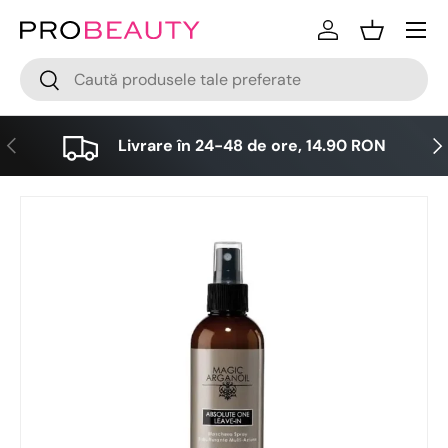
Meniu
Sari la conținut
Logare
Cos
Cǎutare
Cǎutare
Anterior
Urm
Livrare în 24-48 de ore, 14.90 RON