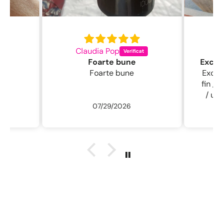
Claudia Pop
L
Foarte bune
Foarte bune
Excelentă perie
fin , 
/ usc
07/29/2026
ne
r
descu
sal
.L