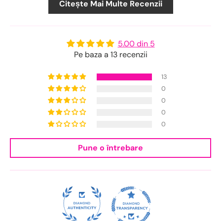
Citește Mai Multe Recenzii
5.00 din 5
Pe baza a 13 recenzii
13
0
0
0
0
Pune o întrebare