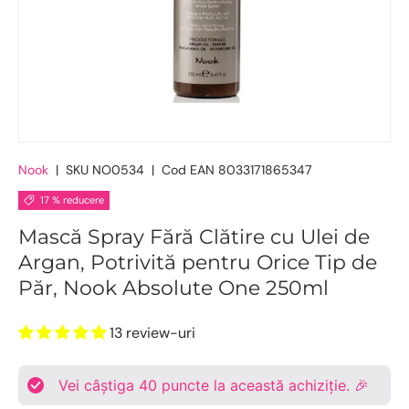
Nook
|
SKU
NO0534
|
Cod EAN
8033171865347
17 % reducere
Mască Spray Fără Clătire cu Ulei de
Argan, Potrivită pentru Orice Tip de
Păr, Nook Absolute One 250ml
13 review-uri
Vei câștiga
40
puncte la această achiziție. 🎉