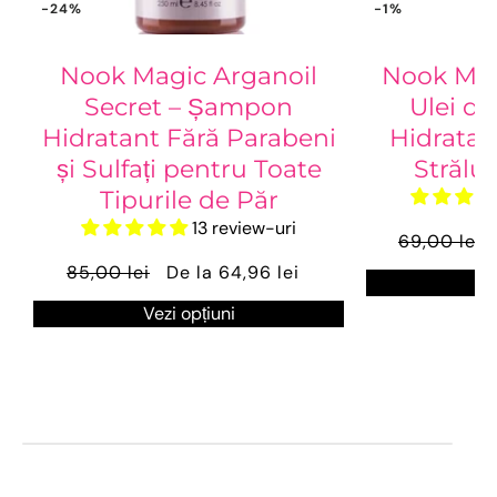
-24%
-1%
Nook Magic Arganoil
Nook Mag
Secret – Șampon
Ulei de
Hidratant Fără Parabeni
Hidratar
și Sulfați pentru Toate
Strălu
Tipurile de Păr
13 review-uri
69,00 lei
85,00 lei
De la 64,96 lei
Ve
Vezi opțiuni