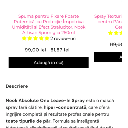
Spumă pentru Fixare Foarte
Spray Texturiza
Puternică, cu Protecție Împotriva
pentru Părul S
Umidității și Efect Strălucitor, Nook
Cemen
Artisan Spumiglia 250ml
2 review-uri
119,00 l
99,00 lei
81,87 lei
Ada
Adaugă în coș
Descriere
Nook Absolute One Leave-In Spray
este o mască
spray fără clătire,
hiper-concentrată
, care oferă
îngrijire completă și rezultate profesionale pentru
toate tipurile de păr
. Formula sa inteligentă
hidratează, disciplinează și revitalizează firul de păr