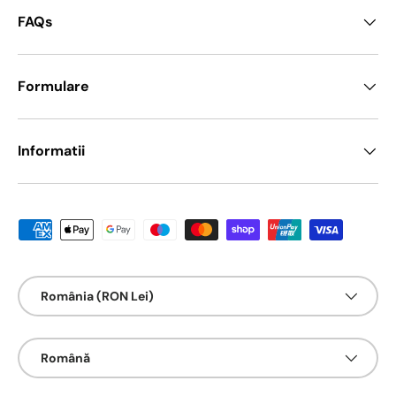
FAQs
Formulare
Informatii
Metode de platā acceptate
Țarǎ/Regiune
România (RON Lei)
Limbā
Română