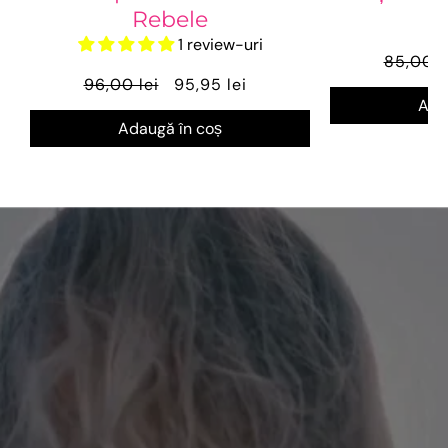
Rebele
D
1 review-uri
85,00 l
96,00 lei
95,95 lei
Ada
Adaugă în coș