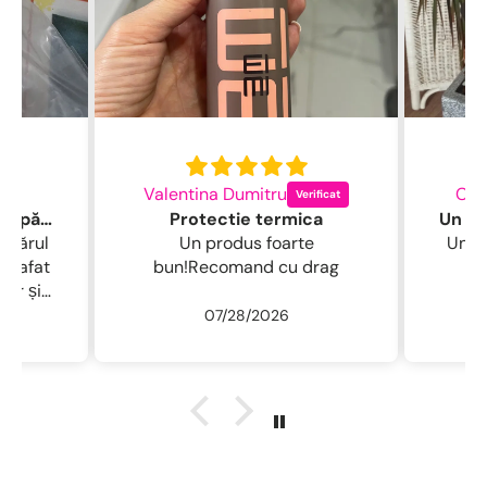
Valentina Dumitru
Cod
Excelentă perie pentru părul fin
Protectie termica
Un produs foarte
Un ș
 coafat
bun!Recomand cu drag
iar și
nă
07/28/2026
rul
ne
, ca la
mită
idă
%