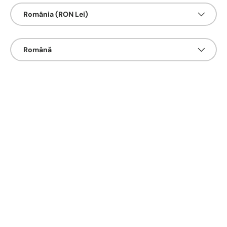
Țarǎ/Regiune
România (RON Lei)
Limbā
Română
Urmărește-ne și pe