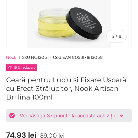
De
5
/
6
Nook
|
SKU
NO1305
|
Cod EAN
8033171813058
16 % reducere
Ceară pentru Luciu și Fixare Ușoară,
cu Efect Strălucitor, Nook Artisan
Brillina 100ml
Vei câștiga
37
puncte la această achiziție. 🎉
74,93 lei
89,00 lei