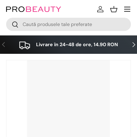
Meniu
Sari la conținut
Logare
Cos
Cǎutare
Cǎutare
Anterior
Urm
Livrare în 24-48 de ore, 14.90 RON