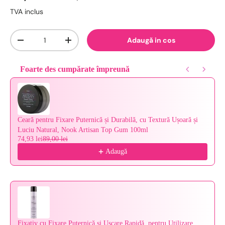
TVA inclus
Cantitate
Adaugă in cos
-
+
Foarte des cumpărate împreună
Use the Previous and Next buttons to navigate through product reco
Ceară pentru Fixare Puternică și Durabilă, cu Textură Ușoară și
Luciu Natural, Nook Artisan Top Gum 100ml
74,93 lei
89,00 lei
Adaugă
Fixativ cu Fixare Puternică și Uscare Rapidă, pentru Utilizare