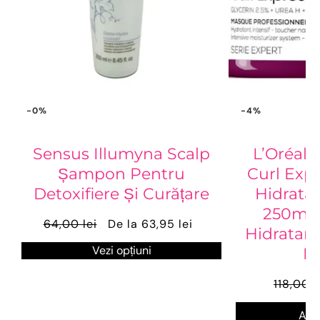
-0%
-4%
Sensus Illumyna Scalp
L’Oréal 
Șampon Pentru
Curl Exp
Detoxifiere Și Curățare
Hidratan
250ml –
64,00 lei
De la 63,95 lei
Hidratare
Vezi opțiuni
Pe
118,00 l
Ada