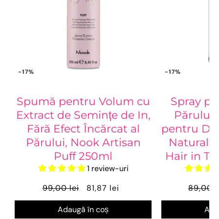
-17%
-17%
Spumă pentru Volum cu
Spray pe
Extract de Semințe de In,
Părului 
Fără Efect Încărcat al
pentru Def
Părului, Nook Artisan
Naturale,
Puff 250ml
Hair in T
1 review-uri
99,00 lei
81,87 lei
89,00 l
Adaugă în coș
Ada