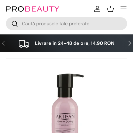
Meniu
Sari la conținut
Logare
Cos
Cǎutare
Cǎutare
Anterior
Urm
Livrare în 24-48 de ore, 14.90 RON