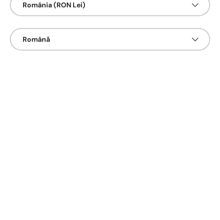
România (RON Lei)
Limbā
Română
Urmărește-ne și pe