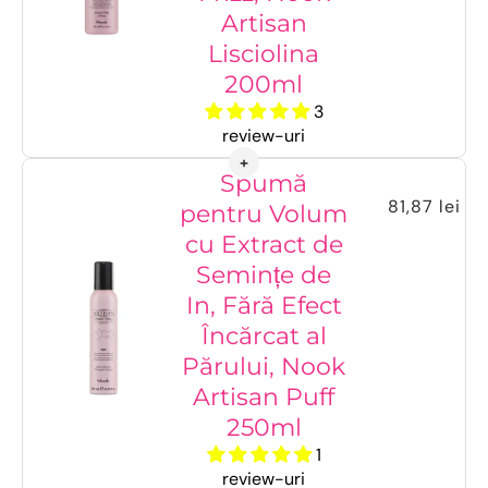
Artisan
Lisciolina
200ml
3
review-uri
Spumă
81,87 lei
pentru Volum
cu Extract de
Semințe de
In, Fără Efect
Încărcat al
Părului, Nook
Artisan Puff
250ml
1
review-uri