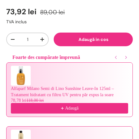
73,92 lei
89,00 lei
TVA inclus
Cantitate
Adaugă in cos
-
+
Foarte des cumpărate împreună
Use the Previous and Next buttons to navigate through product reco
Alfaparf Milano Semi di Lino Sunshine Leave-In 125ml –
Tratament hidratant cu filtru UV pentru păr expus la soare
78,78 lei
118,00 lei
Adaugă