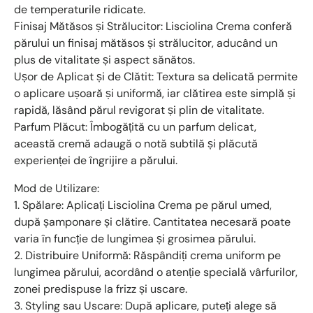
de temperaturile ridicate.
Finisaj Mătăsos și Strălucitor: Lisciolina Crema conferă
părului un finisaj mătăsos și strălucitor, aducând un
plus de vitalitate și aspect sănătos.
Ușor de Aplicat și de Clătit: Textura sa delicată permite
o aplicare ușoară și uniformă, iar clătirea este simplă și
rapidă, lăsând părul revigorat și plin de vitalitate.
Parfum Plăcut: Îmbogățită cu un parfum delicat,
această cremă adaugă o notă subtilă și plăcută
experienței de îngrijire a părului.
Mod de Utilizare:
1. Spălare: Aplicați Lisciolina Crema pe părul umed,
după șamponare și clătire. Cantitatea necesară poate
varia în funcție de lungimea și grosimea părului.
2. Distribuire Uniformă: Răspândiți crema uniform pe
lungimea părului, acordând o atenție specială vârfurilor,
zonei predispuse la frizz și uscare.
3. Styling sau Uscare: După aplicare, puteți alege să