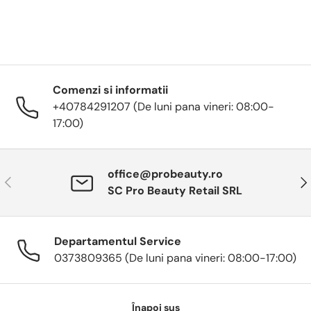
Comenzi si informatii
+40784291207 (De luni pana vineri: 08:00-
17:00)
office@probeauty.ro
Anterior
Urm
SC Pro Beauty Retail SRL
Departamentul Service
0373809365 (De luni pana vineri: 08:00-17:00)
Înapoi sus