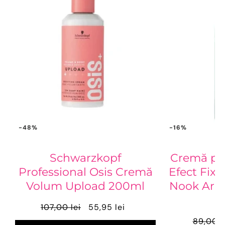
-48%
-16%
Schwarzkopf
Cremă pen
Professional Osis Cremă
Efect Fixat
Volum Upload 200ml
Nook Arist
107,00 lei
55,95 lei
89,00 l