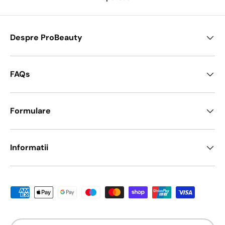
Despre ProBeauty
FAQs
Formulare
Informatii
Metode de platā acceptate
Țarǎ/Regiune