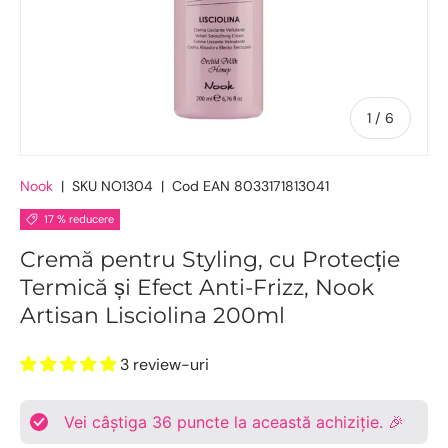
De
1
/
6
Nook
|
SKU
NO1304
|
Cod EAN
8033171813041
17 % reducere
Cremă pentru Styling, cu Protecție
Termică și Efect Anti-Frizz, Nook
Artisan Lisciolina 200ml
3 review-uri
Vei câștiga
36
puncte la această achiziție. 🎉