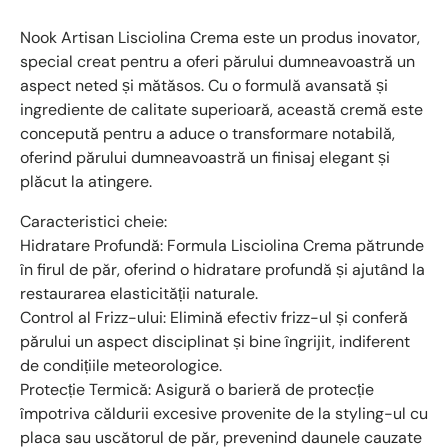
Nook Artisan Lisciolina Crema este un produs inovator,
special creat pentru a oferi părului dumneavoastră un
aspect neted și mătăsos. Cu o formulă avansată și
ingrediente de calitate superioară, această cremă este
concepută pentru a aduce o transformare notabilă,
oferind părului dumneavoastră un finisaj elegant și
plăcut la atingere.
Caracteristici cheie:
Hidratare Profundă: Formula Lisciolina Crema pătrunde
în firul de păr, oferind o hidratare profundă și ajutând la
restaurarea elasticității naturale.
Control al Frizz-ului: Elimină efectiv frizz-ul și conferă
părului un aspect disciplinat și bine îngrijit, indiferent
de condițiile meteorologice.
Protecție Termică: Asigură o barieră de protecție
împotriva căldurii excesive provenite de la styling-ul cu
placa sau uscătorul de păr, prevenind daunele cauzate