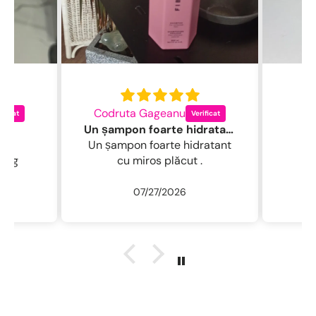
Codruta Gageanu
C
ca
Un șampon foarte hidratant cu miros plăcut
e
Un șampon foarte hidratant
drag
cu miros plăcut .
07/27/2026