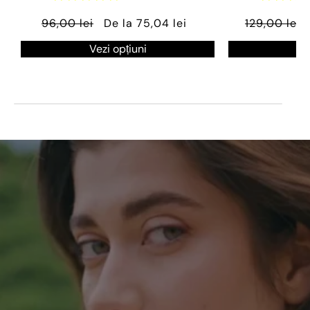
96,00 lei
De la 75,04 lei
129,00 lei
Vezi opțiuni
Ve