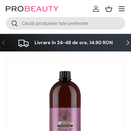
Meniu
Sari la conținut
Logare
Cos
Cǎutare
Cǎutare
Anterior
Urm
Livrare în 24-48 de ore, 14.90 RON