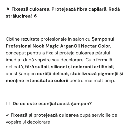
🌟
Fixează culoarea. Protejează fibra capilară. Redă
strălucirea!
🌟
Obține rezultate profesionale în salon cu
Șamponul
Profesional Nook Magic ArganOil Nectar Color
,
conceput pentru a fixa și proteja culoarea părului
imediat după vopsire sau decolorare. Cu o formulă
delicată,
fără sulfați, siliconi și coloranți artificiali
,
acest șampon
curăță delicat, stabilizează pigmenții și
menține intensitatea culorii
pentru mai mult timp.
💆‍♀️
De ce este esențial acest șampon?
✔
Fixează și protejează culoarea
după serviciile de
vopsire și decolorare