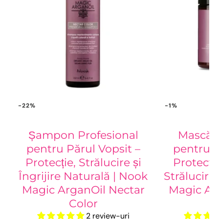
-22%
-1%
Șampon Profesional
Mască P
pentru Părul Vopsit –
pentru P
Protecție, Strălucire și
Protecți
Îngrijire Naturală | Nook
Strălucire
Magic ArganOil Nectar
Magic Ar
Color
2 review-uri