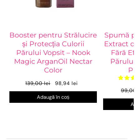
Booster pentru Strălucire
Spumă pe
și Protecția Culorii
Extract de
Părului Vopsit – Nook
Fără Efe
Magic ArganOil Nectar
Părului,
Color
Puf
139,00 lei
98,94 lei
99,00 l
Adaugă în coș
Ada