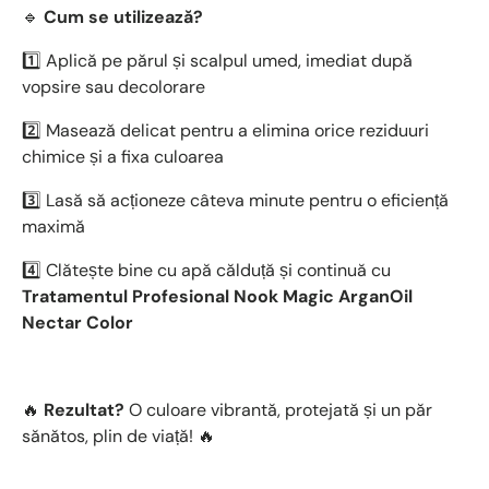
🔹
Cum se utilizează?
1️⃣ Aplică pe părul și scalpul umed, imediat după
vopsire sau decolorare
2️⃣ Masează delicat pentru a elimina orice reziduuri
chimice și a fixa culoarea
3️⃣ Lasă să acționeze câteva minute pentru o eficiență
maximă
4️⃣ Clătește bine cu apă călduță și continuă cu
Tratamentul Profesional Nook Magic ArganOil
Nectar Color
🔥
Rezultat?
O culoare vibrantă, protejată și un păr
sănătos, plin de viață! 🔥