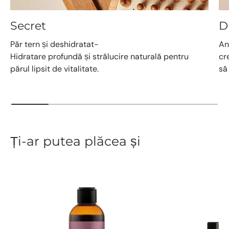
Secret
D
Păr tern și deshidratat-
An
Hidratare profundă și strălucire naturală pentru
cr
părul lipsit de vitalitate.
să
Ți-ar putea plăcea și