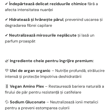
✔
Îndepărtează delicat reziduurile chimice
fără a
afecta intensitatea nuanței
✔
Hidratează și hrănește părul
, prevenind uscarea și
degradarea fibrei capilare
✔
Neutralizează mirosurile neplăcute
și lasă un
parfum proaspăt
🌿
Ingrediente cheie pentru îngrijire premium:
💛
Ulei de argan organic
– Nutriție profundă, strălucire
intensă și protecție împotriva deshidratării
🧬
Vegan Amino Plex
– Restaurează bariera naturală a
firului de păr pentru rezistență și catifelare
💦
Sodium Gluconate
– Neutralizează ionii metalici
pentru a preveni estomparea culorii