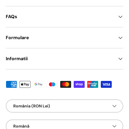
FAQs
Formulare
Informatii
Metode de platā acceptate
Țarǎ/Regiune
România (RON Lei)
Limbā
Română