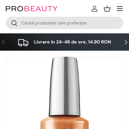
Meniu
Sari la conținut
Logare
Cos
Cǎutare
Cǎutare
Anterior
Urm
Livrare în 24-48 de ore, 14.90 RON