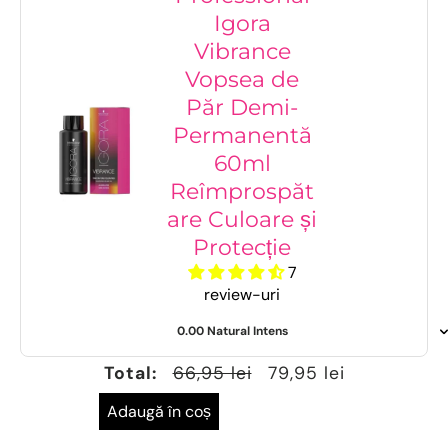
Igora
Vibrance
Vopsea de
Păr Demi-
Permanentă
60ml
Reîmprospăt
are Culoare și
Protecție
7
review-uri
Total:
66,95 lei
79,95 lei
Adaugă în coș