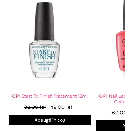
OPI Start To Finish Tratament 15ml
OPI Nail Lacq
Chihuah
83,00 lei
49,00 lei
60,00 l
Adaugă în coș
Ada