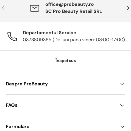
office@probeauty.ro
Anterior
Urm
SC Pro Beauty Retail SRL
Departamentul Service
0373809365 (De luni pana vineri: 08:00-17:00)
Înapoi sus
Despre ProBeauty
FAQs
Formulare