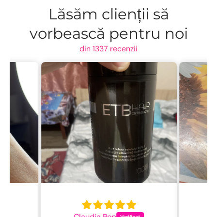
Lăsăm clienții să
vorbească pentru noi
din 1337 recenzii
Claudia Pop
L