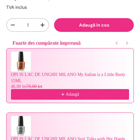
TVA inclus
Cantitate
Adaugă in cos
-
+
Foarte des cumpărate împreună
Use the Previous and Next buttons to navigate through product reco
OPI IS LAC DE UNGHII MILANO My Italian is a Little Rusty
15ML
46,00 lei
70,00 lei
Adaugă
OPI IS LAC DE UNGHII MILANO Suzi Talks with Her Hands