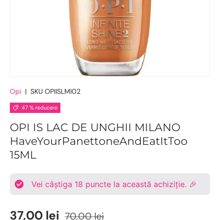
Opi
|
SKU
OPIISLMI02
47 % reducere
OPI IS LAC DE UNGHII MILANO
HaveYourPanettoneAndEatItToo
15ML
Vei câștiga
18
puncte la această achiziție. 🎉
37,00 lei
70,00 lei