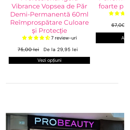
Vibrance Vopsea de Păr
foarte pu
Demi-Permanentă 60ml
Reîmprospătare Culoare
67,00 l
și Protecție
7 review-uri
Ada
75,00 lei
De la 29,95 lei
Vezi opțiuni