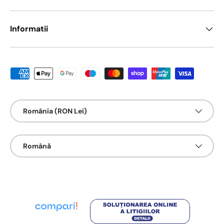
Informatii
Metode de platā acceptate
Țarǎ/Regiune
România (RON Lei)
Limbā
Română