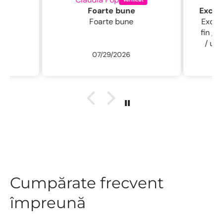
Foarte bune
Foarte bune
Excelentă perie
fin , 
/ usc
07/29/2026
ne
r
descu
sal
.L
Cumpărate frecvent
împreună