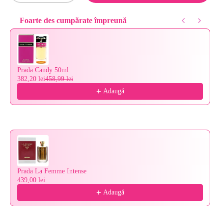
Foarte des cumpărate împreună
Use the Previous and Next buttons to navigate through product reco
Prada Candy 50ml
382,20 lei
458,99 lei
Adaugă
Prada La Femme Intense
439,00 lei
Adaugă