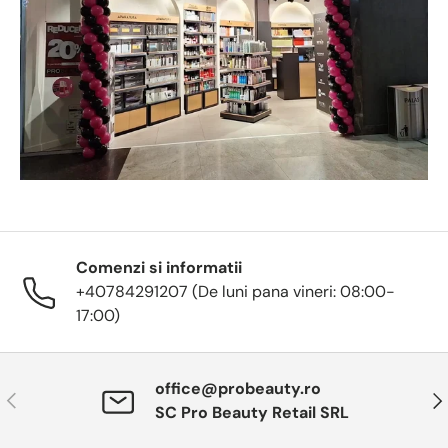
Comenzi si informatii
+40784291207 (De luni pana vineri: 08:00-
17:00)
office@probeauty.ro
Anterior
Urm
SC Pro Beauty Retail SRL