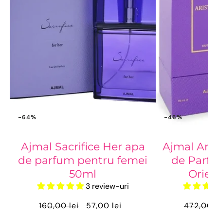
-64%
-46%
Ajmal Sacrifice Her apa
Ajmal Aris
de parfum pentru femei
de Parfu
50ml
Orien
3 review-uri
160,00 lei
57,00 lei
472,00 l