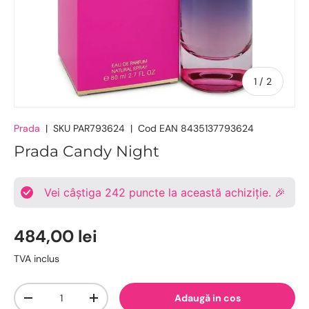
De
1
/
2
Prada
|
SKU
PAR793624
|
Cod EAN
8435137793624
Prada Candy Night
Vei câștiga
242
puncte la această achiziție. 🎉
484,00 lei
TVA inclus
Cantitate
Adaugă in cos
-
+