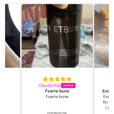
Claudia Pop
L
Foarte bune
Foarte bune
Excelentă perie
fin , 
/ usc
07/29/2026