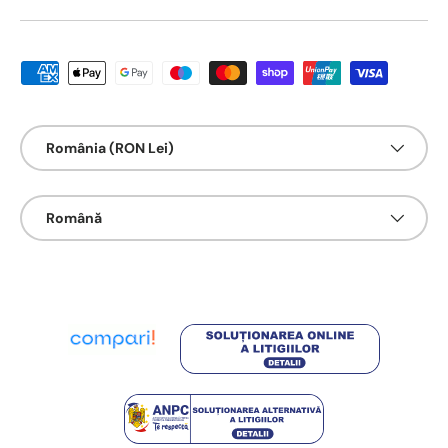
Metode de platā acceptate
Țarǎ/Regiune
România (RON Lei)
Limbā
Română