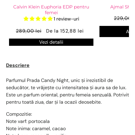
Calvin Klein Euphoria EDP pentru
Ajmal Sha
femei
229,00 l
1 review-uri
289,00 lei
De la 152,88 lei
Ada
Vezi detalii
Descriere
Parfumul Prada Candy Night, unic și irezistibil de
seducător, te vrăjește cu intensitatea și aura sa de lux.
Este un parfum oriental, pentru femeia senzuală. Potrivit
pentru toată ziua, dar și la ocazii deosebite.
Compozitie:
Note varf: portocala
Note inima: caramel, cacao