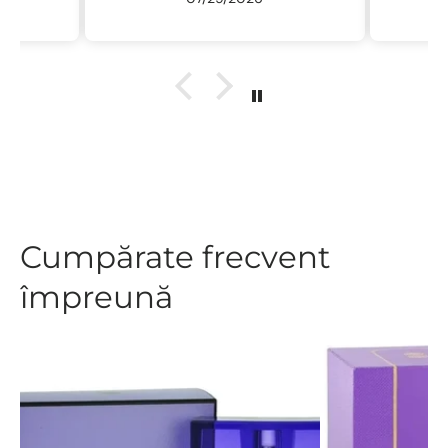
ne
r
descu
sal
.L
Cumpărate frecvent
împreună