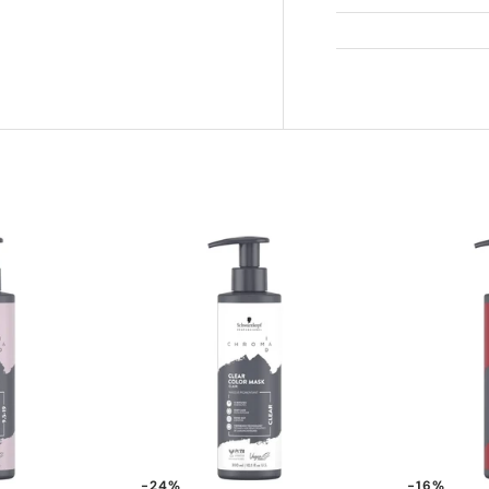
-24%
-16%