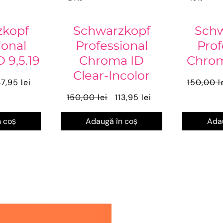
zkopf
Schwarzkopf
Schw
ional
Professional
Prof
 9,5.19
Chroma ID
Chrom
Clear-Incolor
37,95 lei
150,00 l
150,00 lei
113,95 lei
 coș
Adaugă în coș
Adau