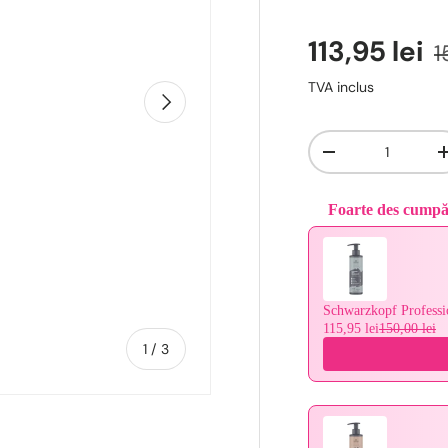
113,95 lei
1
TVA inclus
Urmǎtor
Cantitate
-
Foarte des cump
Use the Previous and 
Schwarzkopf Profess
115,95 lei
150,00 lei
De
1
/
3