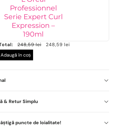
Professionnel
Serie Expert Curl
Expression –
190ml
Total:
248,59 lei
248,59 lei
Adaugă în coș
nal
dă & Retur Simplu
știgă puncte de loialitate!