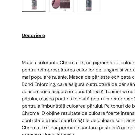
Descriere
Masca coloranta Chroma ID , cu pigmenti de culoare
pentru reîmprospătarea culorilor pe lungimi si varfur
mai populare nuanțe. Masca de păr este echipată 
Bond Enforcing, care asigură o structură de păr sănă
deasemenea asigura imbunătățirea și tonifierea culor
părului, masca poate fi folosită pentru a reîmprospă
pentru a îmbunătăți culoarea părului. Pe tonuri de 
Chroma ID obține rezultate de culoare foarte intense
controlată atunci când măștile de culoare sunt am
Chroma ID Clear permite nuantare pastelată cu ori
precum și luciu intensiv.