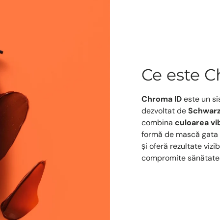
Ce este 
Chroma ID
este un si
dezvoltat de
Schwarz
combina
culoarea vib
formă de mască gata d
și oferă rezultate vizi
compromite sănătatea