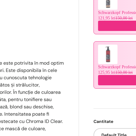
Schwarzkopf Profess
121,95 lei
150,00 lei
 este potrivita în mod optim
Schwarzkopf Profess
i. Este disponibila în cele
125,95 lei
150,00 lei
cu cunoscuta tehnologie
tos și strălucitor,
ilor. În funcție de culoarea
ta, pentru tonifiere sau
bază, blond sau deschise,
. Intensitatea poate fi
estecate cu Chroma ID Clear.
Cantitate
ce mască de culoare,
Default Title