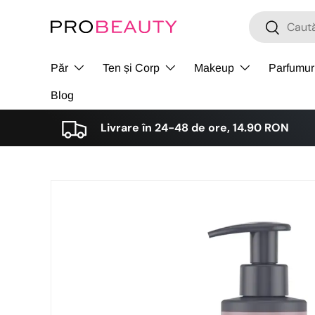
Cǎutare
Cǎutare
Sari la conținut
Păr
Ten și Corp
Makeup
Parfumur
Blog
Livrare în 24-48 de ore, 14.90 RON