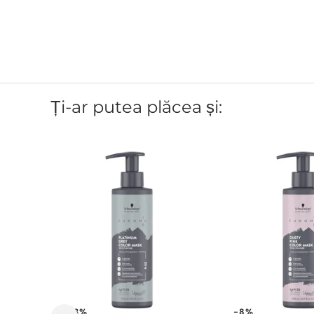
Ți-ar putea plăcea și:
-23%
-8%