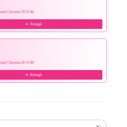
ional Chroma ID 8.46
Schwarz
130,95 l
Adaugă
ional Chroma ID 6.88
Schwarz
131,95 l
Adaugă