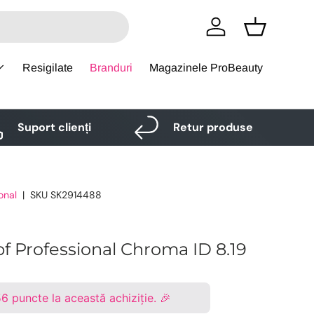
Logare
Cos
Resigilate
Branduri
Magazinele ProBeauty
Suport clienți
Retur produse
onal
|
SKU
SK2914488
 Professional Chroma ID 8.19
56
puncte la această achiziție. 🎉