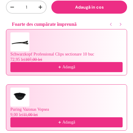
Cantitate
Adaugă in cos
-
+
Foarte des cumpărate împreună
Use the Previous and Next buttons to navigate through product reco
Schwarzkopf Professional Clips sectionare 10 buc
72,95 lei
107,00 lei
Adaugă
Puring Vazonas Vopsea
9,00 lei
11,00 lei
Adaugă