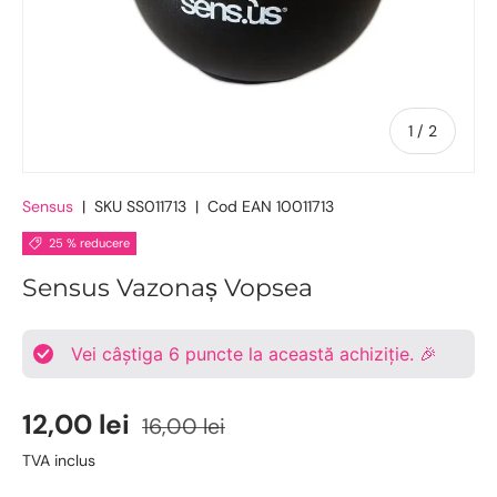
De
1
/
2
Sensus
|
SKU
SS011713
|
Cod EAN
10011713
25 % reducere
Sensus Vazonaș Vopsea
Vei câștiga
6
puncte la această achiziție. 🎉
12,00 lei
16,00 lei
TVA inclus