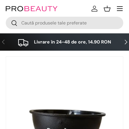
Meniu
Sari la conținut
Logare
Cos
Cǎutare
Cǎutare
Anterior
Urm
Livrare în 24-48 de ore, 14.90 RON