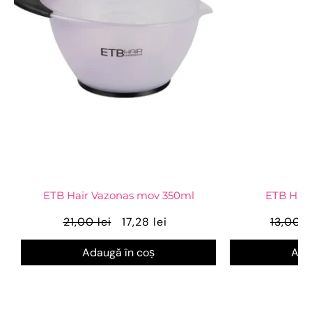
ETB Hair Vazonas mov 350ml
ETB Hair
21,00 lei
17,28 lei
13,00 l
Adaugă în coș
Ada