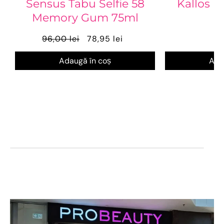
Sensus Tabu Selfie 58
Kallos P
Memory Gum 75ml
96,00 lei
78,95 lei
1
Adaugă în coș
Ada