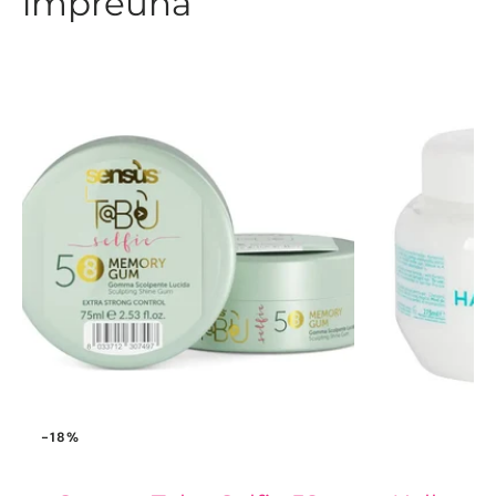
împreună
-18%