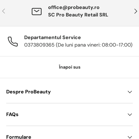
office@probeauty.ro
Anterior
Urm
SC Pro Beauty Retail SRL
Departamentul Service
0373809365 (De luni pana vineri: 08:00-17:00)
Înapoi sus
Despre ProBeauty
FAQs
Formulare