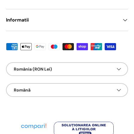
Informatii
Metode de platā acceptate
Țarǎ/Regiune
România (RON Lei)
Limbā
Română