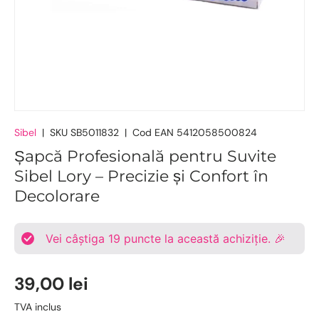
Sibel
|
SKU
SB5011832
|
Cod EAN
5412058500824
Șapcă Profesională pentru Suvite
Sibel Lory – Precizie și Confort în
Decolorare
Vei câștiga
19
puncte la această achiziție. 🎉
39,00 lei
TVA inclus