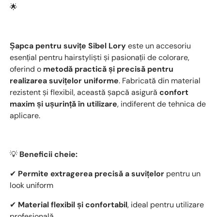
🌟
Șapca pentru suvițe Sibel Lory
este un accesoriu
esențial pentru hairstyliști și pasionații de colorare,
oferind o
metodă practică și precisă pentru
realizarea suvițelor uniforme
. Fabricată din material
rezistent și flexibil, această șapcă asigură
confort
maxim și ușurință în utilizare
, indiferent de tehnica de
aplicare.
💡
Beneficii cheie:
✔
Permite extragerea precisă a suvițelor
pentru un
look uniform
✔
Material flexibil și confortabil
, ideal pentru utilizare
profesională