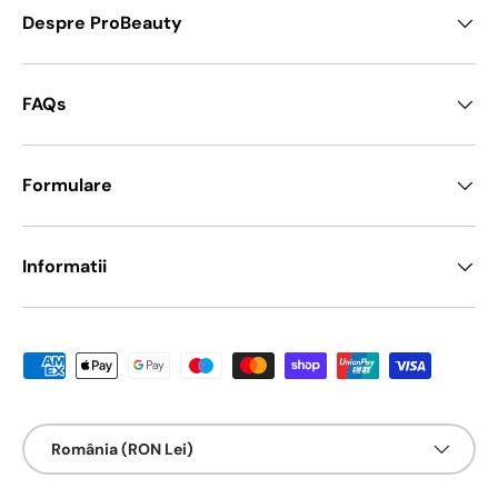
Despre ProBeauty
FAQs
Formulare
Informatii
Metode de platā acceptate
Țarǎ/Regiune
România (RON Lei)