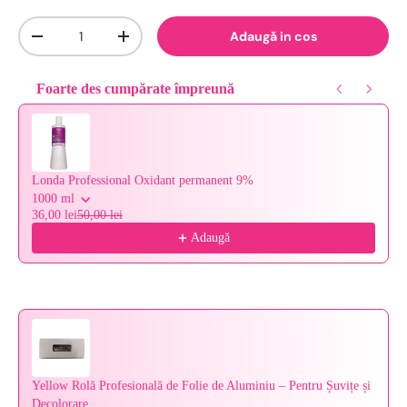
Cantitate
Adaugă in cos
-
+
Foarte des cumpărate împreună
Use the Previous and Next buttons to navigate through product reco
Londa Professional Oxidant permanent 9%
1000 ml
36,00 lei
50,00 lei
Adaugă
Yellow Rolă Profesională de Folie de Aluminiu – Pentru Șuvițe și
Decolorare