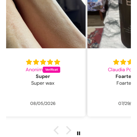
Claudia Pop
L
Foarte bune
Foarte bune
Excelentă perie
fin , 
/ usc
07/29/2026
ne
r
descu
sal
.L