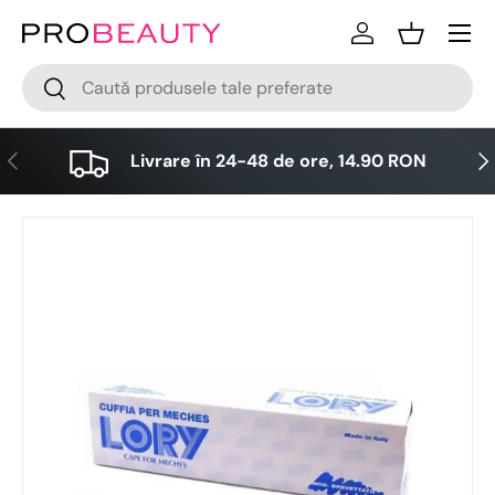
Meniu
Sari la conținut
Logare
Cos
Cǎutare
Cǎutare
Anterior
Urm
Livrare în 24-48 de ore, 14.90 RON