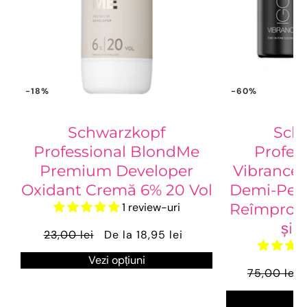
-18%
-60%
Schwarzkopf
Sch
Professional BlondMe
Profess
Premium Developer
Vibrance 
Oxidant Cremă 6% 20 Vol
Demi-Per
1 review-uri
Reîmprosp
și 
23,00 lei
De la 18,95 lei
Vezi opțiuni
75,00 lei
Ve