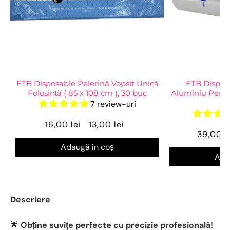
ETB Disposable Pelerină Vopsit Unică
ETB Disposa
Folosință ( 85 x 108 cm ), 30 buc
Aluminiu Pentr
X 
7 review-uri
16,00 lei
13,00 lei
39,00 l
Adaugă în coș
Ada
Descriere
🌟
Obține suvițe perfecte cu precizie profesională!