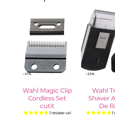
-21%
-23%
Wahl Magic Clip
Wahl Tr
Cordless Set
Shaver A
cutit
De R
1 review-uri
1