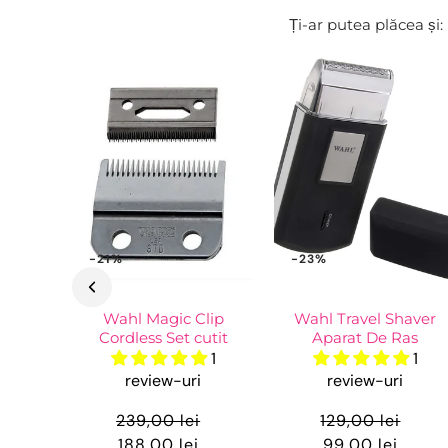
Ți-ar putea plăcea și:
-21%
-23%
Wahl Magic Clip
Wahl Travel Shaver
Cordless Set cutit
Aparat De Ras
1
1
review-uri
review-uri
239,00 lei
129,00 lei
188,00 lei
99,00 lei