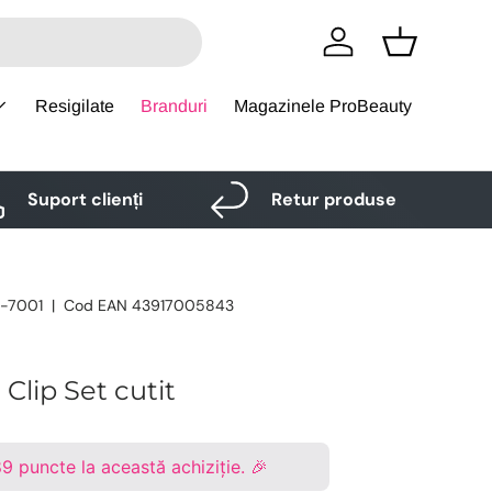
Logare
Cos
Resigilate
Branduri
Magazinele ProBeauty
Suport clienți
Retur produse
-7001
|
Cod EAN
43917005843
Clip Set cutit
89
puncte la această achiziție. 🎉