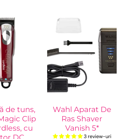
-45%
ă de tuns,
Wahl Aparat De
Magic Clip
Ras Shaver
rdless, cu
Vanish 5*
tor DC
3 review-uri