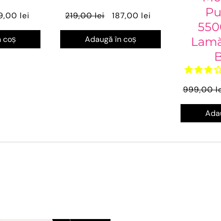
Pu
9,00 lei
219,00 lei
187,00 lei
550
 coș
Adaugă în coș
Lamă
B
999,00 le
Adau