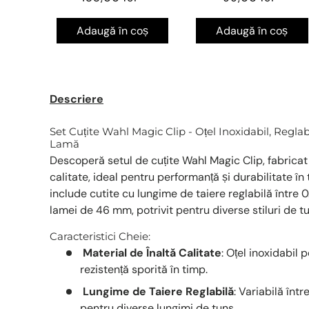
Adaugă în coș
Adaugă în coș
Descriere
Set Cuțite Wahl Magic Clip - Oțel Inoxidabil, Reg
Lamă
Descoperă setul de cuțite Wahl Magic Clip, fabricat d
calitate, ideal pentru performanță și durabilitate în
include cutite cu lungime de taiere reglabilă între 0
lamei de 46 mm, potrivit pentru diverse stiluri de tu
Caracteristici Cheie:
Material de Înaltă Calitate
: Oțel inoxidabil 
rezistență sporită în timp.
Lungime de Taiere Reglabilă
: Variabilă într
pentru diverse lungimi de tuns.