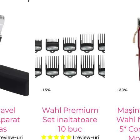
-15%
-33%
avel
Wahl Premium
Mașin
parat
Set inaltatoare
Wahl 
as
10 buc
5* Co
Mo
 review-uri
1 review-uri