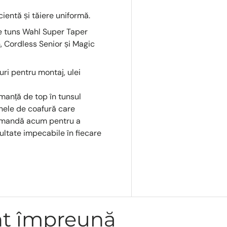
ientă și tăiere uniformă.
de tuns Wahl Super Taper
, Cordless Senior și Magic
buri pentru montaj, ulei
manță de top în tunsul
oanele de coafură care
 Comandă acum pentru a
ultate impecabile în fiecare
nt împreună