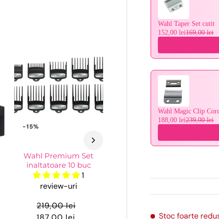
Wahl Taper Set cutit
152,00 lei
169,00 lei
Wahl Magic Clip Cordl
188,00 lei
239,00 lei
-15%
Wahl Premium Set
inaltatoare 10 buc
1
review-uri
219,00 lei
Stoc foarte redu
187,00 lei