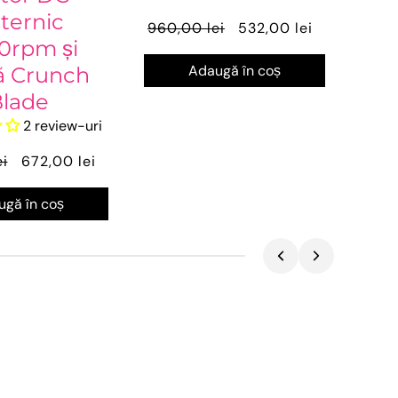
ternic
960,00 lei
532,00 lei
0rpm și
Adaugă în coș
 Crunch
lade
2 review-uri
i
672,00 lei
gă în coș