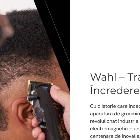
Wahl – Tra
Încredere
Cu o istorie care înce
aparatura de grooming
revoluționat industria
electromagnetic – un 
centenare de inovație,