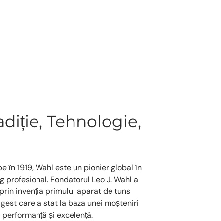
diție, Tehnologie,
pe în 1919, Wahl este un pionier global în
 profesional. Fondatorul Leo J. Wahl a
 prin invenția primului aparat de tuns
gest care a stat la baza unei moșteniri
 performanță și excelență.