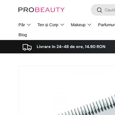
Cǎutare
Cǎutare
Sari la conținut
Păr
Ten și Corp
Makeup
Parfumur
Blog
Livrare în 24-48 de ore, 14.90 RON