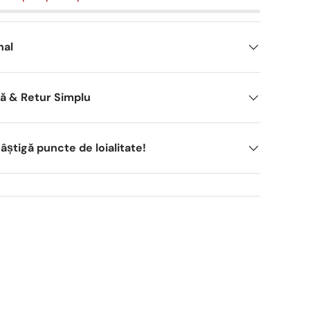
nal
dă & Retur Simplu
știgă puncte de loialitate!