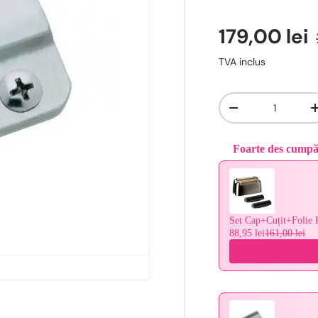
179,00 lei
TVA inclus
Cantitate
-
Foarte des cump
Use the Previous and 
Set Cap+Cuțit+Folie 
88,95 lei
161,00 lei