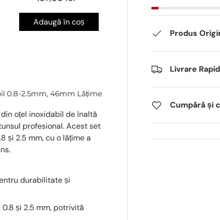
Adaugă în coș
Produs Origi
Livrare Rapi
labil 0.8-2.5mm, 46mm Lățime
Cumpără și câ
in oțel inoxidabil de înaltă
 tunsul profesional. Acest set
.8 și 2.5 mm, cu o lățime a
ns.
pentru durabilitate și
e 0.8 și 2.5 mm, potrivită