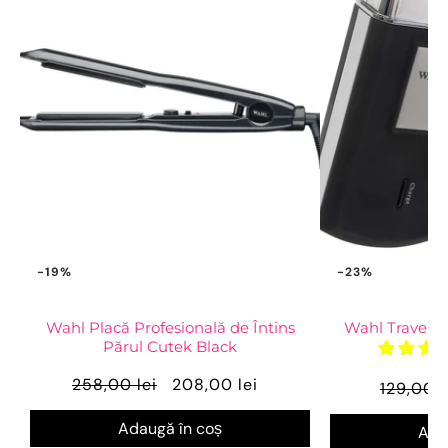
-19%
-23%
Wahl Placă Profesională de Întins
Wahl Travel S
Părul Cutek Black
258,00 lei
208,00 lei
129,00 l
Adaugă în coș
Ada