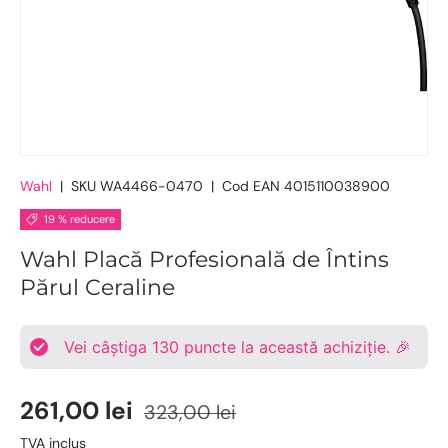
Wahl
|
SKU
WA4466-0470
|
Cod EAN
4015110038900
19 % reducere
Wahl Placă Profesională de Întins
Părul Ceraline
Vei câștiga
130
puncte la această achiziție. 🎉
261,00 lei
323,00 lei
TVA inclus