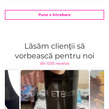
Pune o întrebare
Lăsăm clienții să
vorbească pentru noi
din 1335 recenzii