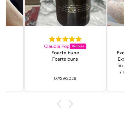
Claudia Pop
L
Foarte bune
Foarte bune
Excelentă perie
fin , 
/ usc
07/29/2026
ne
r
descu
sal
.L