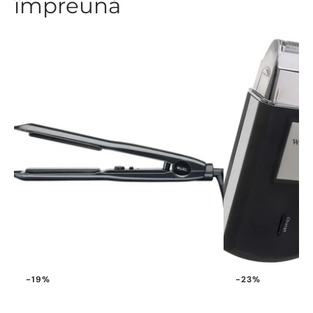
împreună
-19%
-23%