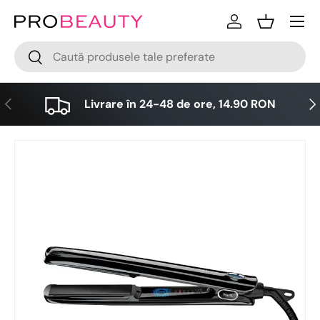
Meniu
Sari la conținut
Logare
Cos
Cǎutare
Cǎutare
Anterior
Urm
Livrare în 24-48 de ore, 14.90 RON