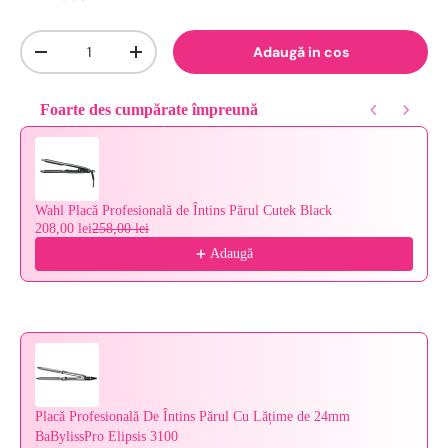
Cantitate
Adaugă in cos
-
+
Foarte des cumpărate împreună
Use the Previous and Next buttons to navigate through product reco
Wahl Placă Profesională de Întins Părul Cutek Black
208,00 lei
258,00 lei
Adaugă
Placă Profesională De Întins Părul Cu Lățime de 24mm
BaBylissPro Elipsis 3100