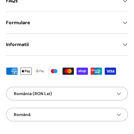
FAQs
Formulare
Informatii
Metode de platā acceptate
Țarǎ/Regiune
România (RON Lei)
Limbā
Română