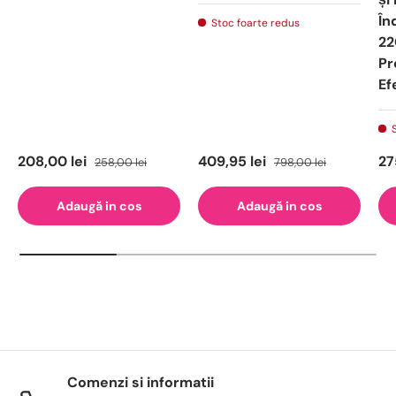
În
Stoc foarte redus
22
Pr
Ef
208,00 lei
409,95 lei
27
258,00 lei
798,00 lei
Adaugă in cos
Adaugă in cos
Comenzi si informatii