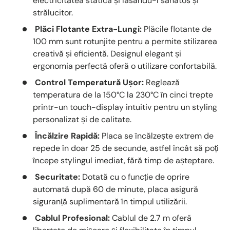
electricitatea statică și lăsându-l sănătos și
strălucitor.
Plăci Flotante Extra-Lungi:
Plăcile flotante de
100 mm sunt rotunjite pentru a permite stilizarea
creativă și eficientă. Designul elegant și
ergonomia perfectă oferă o utilizare confortabilă.
Control Temperatură Ușor:
Reglează
temperatura de la 150°C la 230°C în cinci trepte
printr-un touch-display intuitiv pentru un styling
personalizat și de calitate.
Încălzire Rapidă:
Placa se încălzește extrem de
repede în doar 25 de secunde, astfel încât să poți
începe stylingul imediat, fără timp de așteptare.
Securitate:
Dotată cu o funcție de oprire
automată după 60 de minute, placa asigură
siguranță suplimentară în timpul utilizării.
Cablul Profesional:
Cablul de 2.7 m oferă