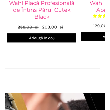
Wahl Placă Profesională
Wahl Tr
de Întins Părul Cutek
Apar
Black
129,00 l
258,00 lei
208,00 lei
Ada
Adaugă în coș