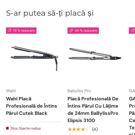
S-ar putea să-ți placă și
19 % reducere
49 % reducere
Wahl
Babyliss Pro
GA
Wahl Placă
Placă Profesională De
GA
Profesională de Întins
Întins Părul Cu Lățime
Pr
Părul Cutek Black
de 24mm BaBylissPro
Pă
Elipsis 3100
Ce
Te
Stoc foarte redus
★★★★★
(4)
și