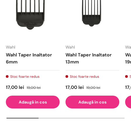
Wahl
Wahl
Wa
Wahl Taper Inaltator
Wahl Taper Inaltator
Wa
6mm
13mm
1
Stoc foarte redus
Stoc foarte redus
17,00 lei
17,00 lei
17
19,00 lei
19,00 lei
Adaugă in cos
Adaugă in cos