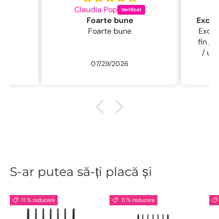
Claudia Pop
L
Foarte bune
Foarte bune
Excelentă perie
fin , 
/ usc
07/29/2026
ne
r
descu
sal
.L
S-ar putea să-ți placă și
11 % reducere
11 % reducere