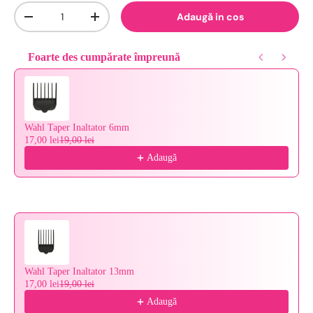
Cantitate
Adaugă in cos
-
+
Foarte des cumpărate împreună
Use the Previous and Next buttons to navigate through product reco
Wahl Taper Inaltator 6mm
17,00 lei
19,00 lei
Adaugă
Wahl Taper Inaltator 13mm
17,00 lei
19,00 lei
Adaugă