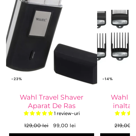
-23%
-14%
Wahl Travel Shaver
Wahl P
Aparat De Ras
inalta
1 review-uri
129,00 lei
99,00 lei
219,00 l