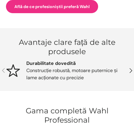
Află de ce profesioniștii preferă Wahl
Avantaje clare față de alte
produsele
Durabilitate dovedită
Anterior
Urm
Construcție robustă, motoare puternice și
lame acționate cu precizie
Gama completă Wahl
Professional