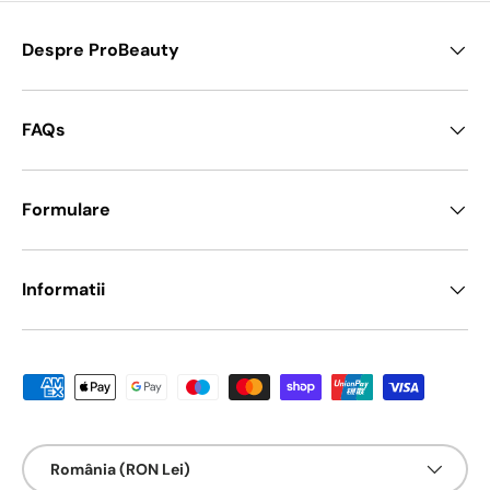
Despre ProBeauty
FAQs
Formulare
Informatii
Metode de platā acceptate
Țarǎ/Regiune
România (RON Lei)