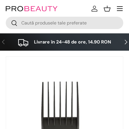
Meniu
Sari la conținut
Logare
Cos
Cǎutare
Cǎutare
Anterior
Urm
Livrare în 24-48 de ore, 14.90 RON