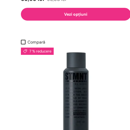
Vezi opțiuni
Compară
7 % reducere