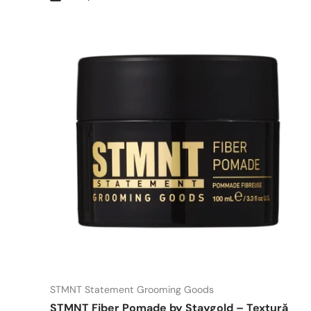
STMNT Statement Grooming Goods
STMNT Fiber Pomade by Staygold – Textură