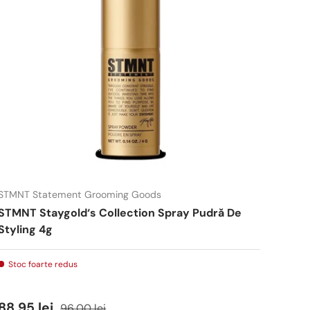
STMNT Statement Grooming Goods
STMNT Staygold‘s Collection Spray Pudră De
Styling 4g
Stoc foarte redus
88,95 lei
96,00 lei