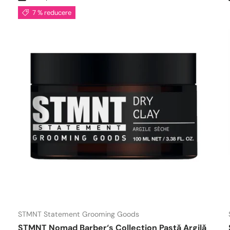
7 % reducere
STMNT Statement Grooming Goods
STMNT Nomad Barber‘s Collection Pastă Argilă