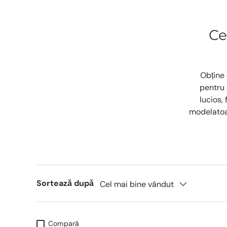
Ce
Obține 
pentru 
lucios,
modelatoar
Sorteazǎ dupǎ
Cel mai bine vândut
Compară