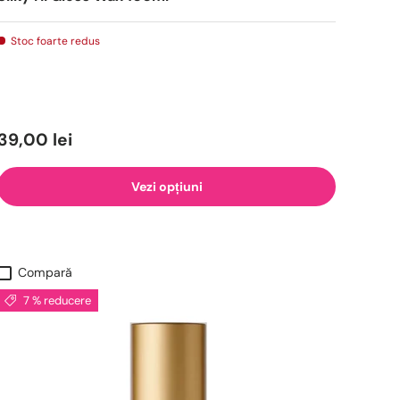
Stoc foarte redus
39,00 lei
Vezi opțiuni
Compară
7 % reducere