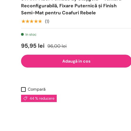
Reconfigurabilă, Fixare Puternică și Finish
Semi-Mat pentru Coafuri Rebele
★★★★★
(1)
In stoc
95,95 lei
96,00 lei
Adaugă in cos
Compară
44 % reducere