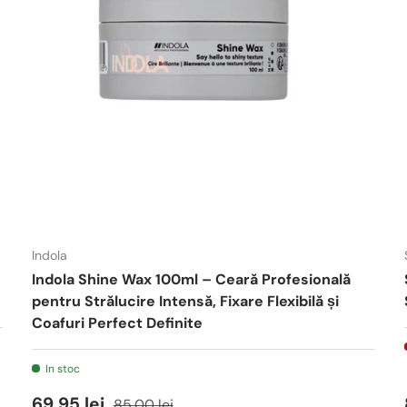
Indola
Indola Shine Wax 100ml – Ceară Profesională
pentru Strălucire Intensă, Fixare Flexibilă și
Coafuri Perfect Definite
In stoc
69,95 lei
85,00 lei