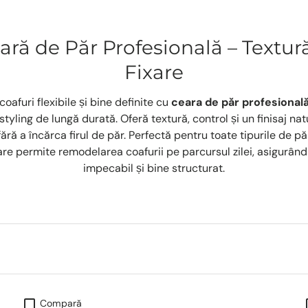
ară de Păr Profesională – Textură
Fixare
coafuri flexibile și bine definite cu
ceara de păr profesional
styling de lungă durată. Oferă textură, control și un finisaj nat
 fără a încărca firul de păr. Perfectă pentru toate tipurile de pă
e permite remodelarea coafurii pe parcursul zilei, asigurân
impecabil și bine structurat.
Compară