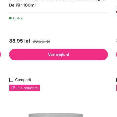
De Păr 100ml
In stoc
88,95 lei
96,00 lei
Vezi opțiuni
Compară
18 % reducere