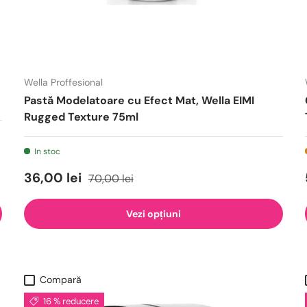
Wella Proffesional
Pastă Modelatoare cu Efect Mat, Wella EIMI
Rugged Texture 75ml
In stoc
36,00 lei
70,00 lei
Vezi opțiuni
Compară
16 % reducere