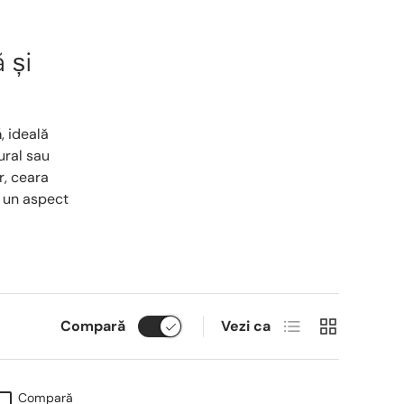
 și
ă
, ideală
ural sau
r, ceara
d un aspect
Lista
Grid
Compară
Vezi ca
Compară