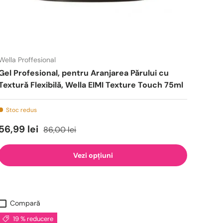
Wella Proffesional
Gel Profesional, pentru Aranjarea Părului cu
Textură Flexibilă, Wella EIMI Texture Touch 75ml
Stoc redus
56,99 lei
86,00 lei
Vezi opțiuni
Compară
19 % reducere