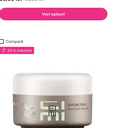
Vezi opțiuni
Compară
34 % reducere