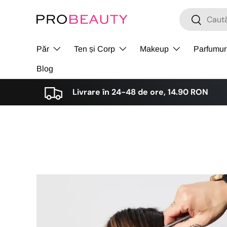
Cǎutare
Cǎutare
Sari la conținut
Păr
Ten și Corp
Makeup
Parfumur
Blog
Livrare în 24-48 de ore, 14.90 RON